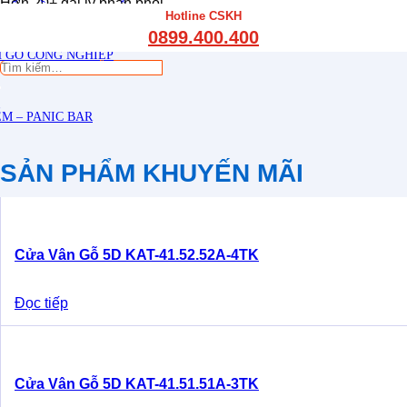
Hơn 20+ đại lý phân phối
THẤT CẦU THANG GỖ
Hotline CSKH
Sáng tạo, chất lượng & tin cậy
THẤT KỆ BẾP – TỦ BẾP
0899.400.400
THẤT TỦ GỖ – KỆ GỖ
 GỖ CÔNG NGHIỆP
Tìm
kiếm:
M – PANIC BAR
SẢN PHẨM KHUYẾN MÃI
Cửa Vân Gỗ 5D KAT-41.52.52A-4TK
Đọc tiếp
Cửa Vân Gỗ 5D KAT-41.51.51A-3TK