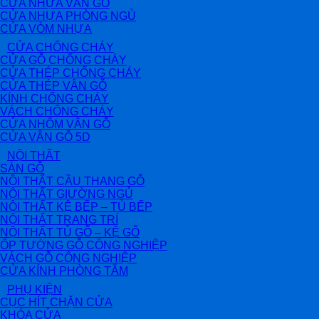
CỬA NHỰA VÂN GỖ
CỬA NHỰA PHÒNG NGỦ
CỬA VÒM NHỰA
CỬA CHỐNG CHÁY
CỬA GỖ CHỐNG CHÁY
CỬA THÉP CHỐNG CHÁY
CỬA THÉP VÂN GỖ
KÍNH CHỐNG CHÁY
VÁCH CHỐNG CHÁY
CỬA NHÔM VÂN GỖ
CỬA VÂN GỖ 5D
NỘI THẤT
SÀN GỖ
NỘI THẤT CẦU THANG GỖ
NỘI THẤT GIƯỜNG NGỦ
NỘI THẤT KỆ BẾP – TỦ BẾP
NỘI THẤT TRANG TRÍ
NỘI THẤT TỦ GỖ – KỆ GỖ
ỐP TƯỜNG GỖ CÔNG NGHIỆP
VÁCH GỖ CÔNG NGHIỆP
CỬA KÍNH PHÒNG TẮM
PHỤ KIỆN
CỤC HÍT CHẶN CỬA
KHÓA CỬA