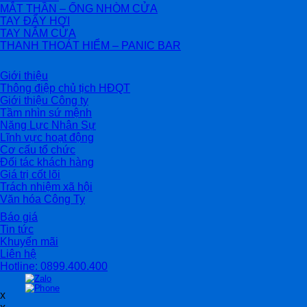
MẮT THẦN – ỐNG NHÒM CỬA
TAY ĐẨY HƠI
TAY NẮM CỬA
THANH THOÁT HIỂM – PANIC BAR
Giới thiệu
Thông điệp chủ tịch HĐQT
Giới thiệu Công ty
Tầm nhìn sứ mệnh
Năng Lực Nhân Sự
Lĩnh vực hoạt động
Cơ cấu tổ chức
Đối tác khách hàng
Giá trị cốt lõi
Trách nhiệm xã hội
Văn hóa Công Ty
Báo giá
Tin tức
Khuyến mãi
Liên hệ
Hotline: 0899.400.400
x