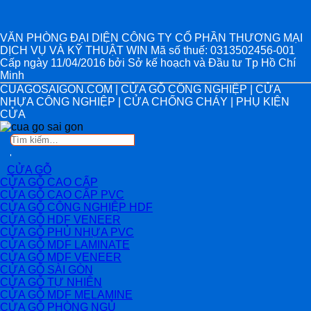
VĂN PHÒNG ĐẠI DIỆN CÔNG TY CỔ PHẦN THƯƠNG MẠI
DỊCH VỤ VÀ KỸ THUẬT WIN Mã số thuế: 0313502456-001
Cấp ngày 11/04/2016 bởi Sở kế hoạch và Đầu tư Tp Hồ Chí
Minh
CUAGOSAIGON.COM | CỬA GỖ CÔNG NGHIỆP | CỬA
NHỰA CÔNG NGHIỆP | CỬA CHỐNG CHÁY | PHỤ KIỆN
CỬA
Tìm
kiếm:
CỬA GỖ
CỬA GỖ CAO CẤP
CỬA GỖ CAO CẤP PVC
CỬA GỖ CÔNG NGHIỆP HDF
CỬA GỖ HDF VENEER
CỬA GỖ PHỦ NHỰA PVC
CỬA GỖ MDF LAMINATE
CỬA GỖ MDF VENEER
CỬA GỖ SÀI GÒN
CỬA GỖ TỰ NHIÊN
CỬA GỖ MDF MELAMINE
CỬA GỖ PHÒNG NGỦ