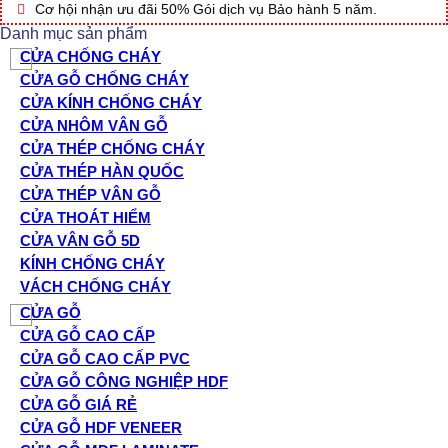
nhựa,
Cơ hội nhận ưu đãi 50% Gói dịch vụ Bảo hành 5 năm.
cửa
Danh mục sản phẩm
gỗ
L04
CỬA CHỐNG CHÁY
số
CỬA GỖ CHỐNG CHÁY
lượng
CỬA KÍNH CHỐNG CHÁY
CỬA NHÔM VÂN GỖ
CỬA THÉP CHỐNG CHÁY
CỬA THÉP HÀN QUỐC
CỬA THÉP VÂN GỖ
CỬA THOÁT HIỂM
CỬA VÂN GỖ 5D
KÍNH CHỐNG CHÁY
VÁCH CHỐNG CHÁY
CỬA GỖ
CỬA GỖ CAO CẤP
CỬA GỖ CAO CẤP PVC
CỬA GỖ CÔNG NGHIỆP HDF
CỬA GỖ GIÁ RẺ
CỬA GỖ HDF VENEER