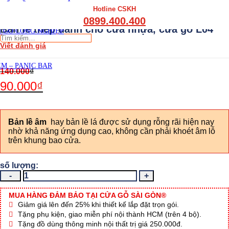
THẤT CẦU THANG GỖ
Hotline CSKH
THẤT KỆ BẾP – TỦ BẾP
0899.400.400
THẤT TỦ GỖ – KỆ GỖ
Bản lể thép dành cho cửa nhựa, cửa gỗ L04
 GỖ CÔNG NGHIỆP
Tìm
Viết đánh giá
kiếm:
M – PANIC BAR
140.000
₫
90.000
₫
Bản lề âm
hay bản lề lá được sử dụng rỗng rãi hiện nay
nhờ khả năng ứng dụng cao, không cần phải khoét âm lỗ
trên khung bao cửa.
Bản
lể
thép
MUA HÀNG ĐẢM BẢO TẠI CỬA GỖ SÀI GÒN®
dành
Giảm giá lên đến 25% khi thiết kế lắp đặt trọn gói.
cho
Tặng phụ kiện, giao miễn phí nội thành HCM (trên 4 bộ).
cửa
Tặng đồ dùng thông minh nội thất trị giá 250.000đ.