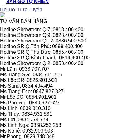
SÀN GỖ TỰ NHIÊN
Hỗ Trợ Trực Tuyến
TƯ VẤN BÁN HÀNG
Hotline Showroom Q.7: 0818.400.400
Hotline Showroom Q.9: 0828.400.400
Hotline Showroom Q.12: 0886.500.500
Hotline SR Q.Tân Phú: 0899.400.400
Hotline SR Q.Thủ Đức: 0855.400.400
Hotline SR Q.Bình Thạnh: 0814.400.400
Hotline Showroom Q.2: 0853.400.400
Mr Lãm: 0933.707.707
Ms Trang SG: 0834.715.715
Ms Lộc SR: 0826.901.901
Ms Sang: 0834.494.494
Ms Trang Eco: 0847.827.827
Mr Lộc SG: 0854.901.901
Ms Phượng: 0849.627.627
Ms Linh: 0839.310.310
Ms Thúy: 0834.531.531
Ms Lợi: 0834.774.774
Ms Linh Nga: 0838.253.253
Ms Nghệ: 0932.903.903
Mr Phong: 0829.348.348