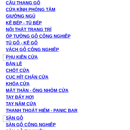
CẦU THANG GỖ
CỬA KÍNH PHÒNG TẮM
GIƯỜNG NGỦ
KỆ BẾP - TỦ BẾP
NỘI THẤT TRANG TRÍ
ỐP TƯỜNG GỖ CÔNG NGHIỆP
TỦ GỖ - KỆ GỖ
VÁCH GỖ CÔNG NGHIỆP
PHỤ KIỆN CỬA
BẢN LỀ
CHỐT CỬA
CỤC HÍT CHẶN CỬA
KHÓA CỬA
MẮT THẦN - ỐNG NHÒM CỬA
TAY ĐẨY HƠI
TAY NẮM CỬA
THANH THOÁT HIỂM - PANIC BAR
SÀN GỖ
SÀN GỖ CÔNG NGHIỆP