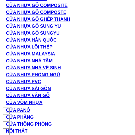
CỬA NHỰA GỖ COMPOSITE
CỬA NHỰA GỖ COMPOSTE
CỬA NHỰA GỖ GHÉP THANH
CỬA NHỰA GỖ SUNG YU
CỬA NHỰA GỖ SUNGYU
CỬA NHỰA HÀN QUỐC
CỬA NHỰA LÕI THÉP
CỬA NHỰA MALAYSIA
CỬA NHỰA NHÀ TẮM
CỬA NHỰA NHÀ VỆ SINH
CỬA NHỰA PHÒNG NGỦ
CỬA NHỰA PVC
CỬA NHỰA SÀI GÒN
CỬA NHỰA VÂN GỖ
CỬA VÒM NHỰA
CỬA PANÔ
CỬA PHẲNG
CỬA THÔNG PHÒNG
NỘI THẤT