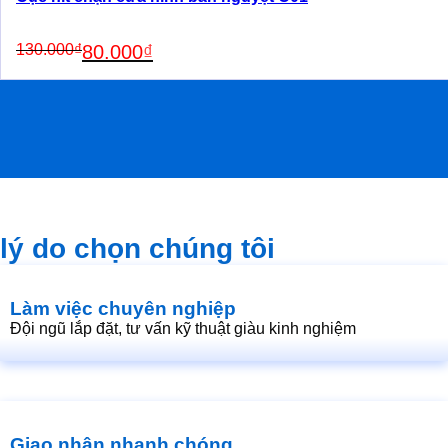
Original
Current
130.000
₫
80.000
₫
price
price
was:
is:
130.000₫.
80.000₫.
lý do chọn chúng tôi
Làm việc chuyên nghiệp
Đội ngũ lắp đặt, tư vấn kỹ thuật giàu kinh nghiệm
Giao nhận nhanh chóng