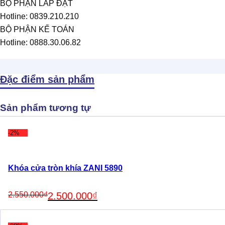
BỘ PHẬN LẮP ĐẶT
Hotline: 0839.210.210
BỘ PHẬN KẾ TOÁN
Hotline: 0888.30.06.82
Đặc điểm sản phẩm
Sản phẩm tương tự
-2%
Khóa cửa tròn khía ZANI 5890
Original
Current
2.550.000
₫
2.500.000
₫
price
price
was:
is:
2.550.000₫.
2.500.000₫.