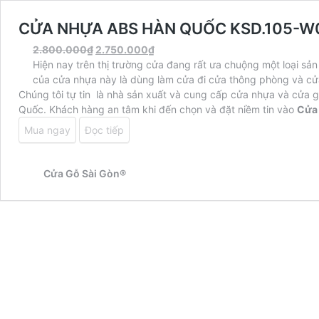
CỬA NHỰA ABS HÀN QUỐC KSD.105-W
Original
Current
2.800.000
₫
2.750.000
₫
price
price
Hiện nay trên thị trường cửa đang rất ưa chuộng một loại s
was:
is:
của cửa nhựa này là dùng làm cửa đi cửa thông phòng và cửa
2.800.000₫.
2.750.000₫.
Chúng tôi tự tin là nhà sản xuất và cung cấp cửa nhựa và cửa g
Quốc. Khách hàng an tâm khi đến chọn và đặt niềm tin vào
Cửa 
Mua ngay
Đọc tiếp
Cửa Gỗ Sài Gòn®