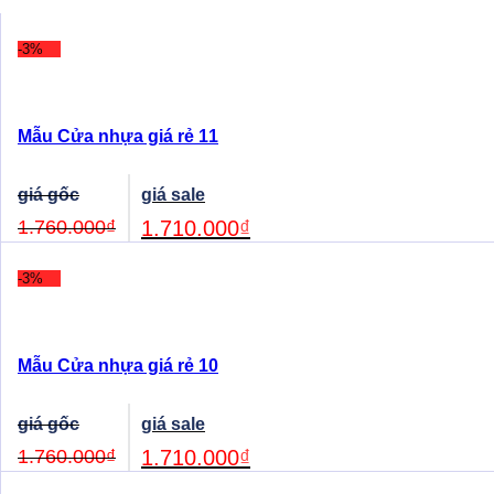
nhất
nhất
-3%
Mẫu Cửa nhựa giá rẻ 11
Original
Current
price
price
was:
is:
1.760.000
₫
1.710.000
₫
1.760.000₫.
1.710.000₫.
-3%
Mẫu Cửa nhựa giá rẻ 10
Original
Current
price
price
was:
is:
1.760.000
₫
1.710.000
₫
1.760.000₫.
1.710.000₫.