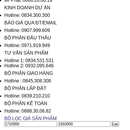
Mr Phát: 0886.20.06.19
KINH DOANH DỰ ÁN
Hotline: 0834.300.300
BÁO GIÁ QUA ĐT/EMAIL
Hotline: 0907.999.609
BỘ PHẬN ĐẤU THẦU
Hotline: 0971.919.949
TƯ VẤN SẢN PHẨM
Hotline 1: 0834.531.531
Hotline 2: 0932.095.646
BỘ PHẬN GIAO HÀNG
Hotline : 0845.308.308
BỘ PHẬN LẮP ĐẶT
Hotline: 0839.210.210
BỘ PHẬN KẾ TOÁN
Hotline: 0888.30.06.82
BỘ LỌC GIÁ SẢN PHẨM
Giá
Giá
Lọc
thấp
cao