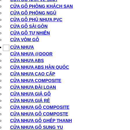
CỬA GỖ PHÒNG KHÁCH SẠN
CỬA GỖ PHÒNG NGỦ
CỬA GỖ PHỦ NHỰA PVC
CỬA GỖ SÀI GÒN
CỬA GỖ TỰ NHIÊN
CỬA VÒM GỖ
CỬA NHỰA
CỬA NHỰA @DOOR
CỬA NHỰA ABS
CỬA NHỰA ABS HÀN QUỐC
CỬA NHỰA CAO CẤP
CỬA NHỰA COMPOSITE
CỬA NHỰA ĐÀI LOAN
CỬA NHỰA GIẢ GỖ
CỬA NHỰA GIÁ RẺ
CỬA NHỰA GỖ COMPOSITE
CỬA NHỰA GỖ COMPOSTE
CỬA NHỰA GỖ GHÉP THANH
CỬA NHỰA GỖ SUNG YU