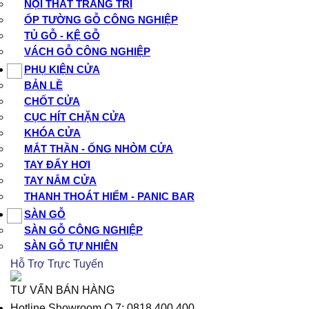
NỘI THẤT TRANG TRÍ
ỐP TƯỜNG GỖ CÔNG NGHIỆP
TỦ GỖ - KỆ GỖ
VÁCH GỖ CÔNG NGHIỆP
PHỤ KIỆN CỬA
BẢN LỀ
CHỐT CỬA
CỤC HÍT CHẶN CỬA
KHÓA CỬA
MẮT THẦN - ỐNG NHÒM CỬA
TAY ĐẨY HƠI
TAY NẮM CỬA
THANH THOÁT HIỂM - PANIC BAR
SÀN GỖ
SÀN GỖ CÔNG NGHIỆP
SÀN GỖ TỰ NHIÊN
Hỗ Trợ Trực Tuyến
TƯ VẤN BÁN HÀNG
Hotline Showroom Q.7: 0818.400.400