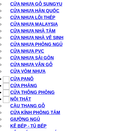
CỬA NHỰA GỖ SUNGYU
CỬA NHỰA HÀN QUỐC
CỬA NHỰA LÕI THÉP
CỬA NHỰA MALAYSIA
CỬA NHỰA NHÀ TẮM
CỬA NHỰA NHÀ VỆ SINH
CỬA NHỰA PHÒNG NGỦ
CỬA NHỰA PVC
CỬA NHỰA SÀI GÒN
CỬA NHỰA VÂN GỖ
CỬA VÒM NHỰA
CỬA PANÔ
CỬA PHẲNG
CỬA THÔNG PHÒNG
NỘI THẤT
CẦU THANG GỖ
CỬA KÍNH PHÒNG TẮM
GIƯỜNG NGỦ
KỆ BẾP - TỦ BẾP