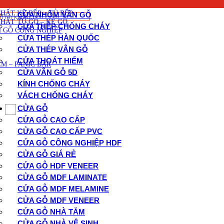
CỬA KÍNH CHỐNG CHÁY
THẤT CẦU THANG GỖ
THẤT KỆ BẾP – TỦ BẾP
CỬA NHÔM VÂN GỖ
Tìm
THẤT TỦ GỖ – KỆ GỖ
kiếm:
CỬA THÉP CHỐNG CHÁY
 GỖ CÔNG NGHIỆP
CỬA THÉP HÀN QUỐC
CỬA THÉP VÂN GỖ
CỬA THOÁT HIỂM
M – PANIC BAR
CỬA VÂN GỖ 5D
KÍNH CHỐNG CHÁY
VÁCH CHỐNG CHÁY
CỬA GỖ
CỬA GỖ CAO CẤP
CỬA GỖ CAO CẤP PVC
CỬA GỖ CÔNG NGHIỆP HDF
CỬA GỖ GIÁ RẺ
CỬA GỖ HDF VENEER
CỬA GỖ MDF LAMINATE
CỬA GỖ MDF MELAMINE
CỬA GỖ MDF VENEER
CỬA GỖ NHÀ TẮM
CỬA GỖ NHÀ VỆ SINH