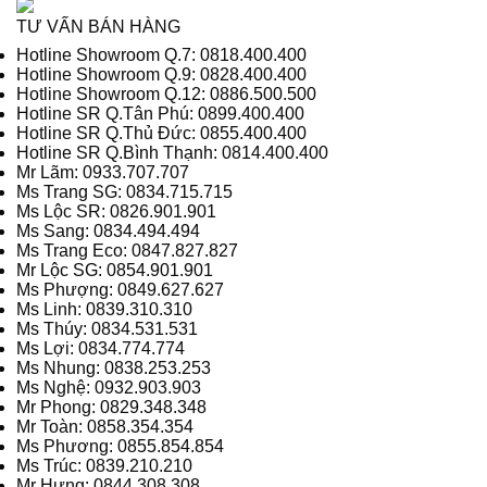
TƯ VẤN BÁN HÀNG
Hotline Showroom Q.7: 0818.400.400
Hotline Showroom Q.9: 0828.400.400
Hotline Showroom Q.12: 0886.500.500
Hotline SR Q.Tân Phú: 0899.400.400
Hotline SR Q.Thủ Đức: 0855.400.400
Hotline SR Q.Bình Thạnh: 0814.400.400
Mr Lãm: 0933.707.707
Ms Trang SG: 0834.715.715
Ms Lộc SR: 0826.901.901
Ms Sang: 0834.494.494
Ms Trang Eco: 0847.827.827
Mr Lộc SG: 0854.901.901
Ms Phượng: 0849.627.627
Ms Linh: 0839.310.310
Ms Thúy: 0834.531.531
Ms Lợi: 0834.774.774
Ms Nhung: 0838.253.253
Ms Nghệ: 0932.903.903
Mr Phong: 0829.348.348
Mr Toàn: 0858.354.354
Ms Phương: 0855.854.854
Ms Trúc: 0839.210.210
Mr Hưng: 0844.308.308