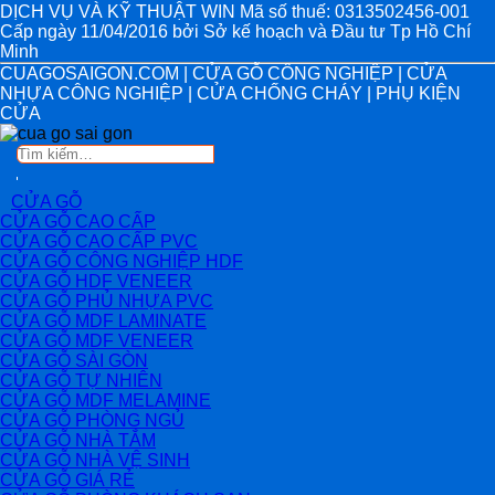
DỊCH VỤ VÀ KỸ THUẬT WIN Mã số thuế: 0313502456-001
Cấp ngày 11/04/2016 bởi Sở kế hoạch và Đầu tư Tp Hồ Chí
Minh
CUAGOSAIGON.COM | CỬA GỖ CÔNG NGHIỆP | CỬA
NHỰA CÔNG NGHIỆP | CỬA CHỐNG CHÁY | PHỤ KIỆN
CỬA
Tìm
kiếm:
CỬA GỖ
CỬA GỖ CAO CẤP
CỬA GỖ CAO CẤP PVC
CỬA GỖ CÔNG NGHIỆP HDF
CỬA GỖ HDF VENEER
CỬA GỖ PHỦ NHỰA PVC
CỬA GỖ MDF LAMINATE
CỬA GỖ MDF VENEER
CỬA GỖ SÀI GÒN
CỬA GỖ TỰ NHIÊN
CỬA GỖ MDF MELAMINE
CỬA GỖ PHÒNG NGỦ
CỬA GỖ NHÀ TẮM
CỬA GỖ NHÀ VỆ SINH
CỬA GỖ GIÁ RẺ