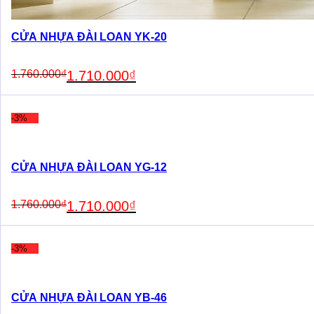
CỬA NHỰA ĐÀI LOAN YK-20
Original
Current
1.760.000
₫
1.710.000
₫
price
price
was:
is:
1.760.000₫.
1.710.000₫.
-3%
CỬA NHỰA ĐÀI LOAN YG-12
Original
Current
1.760.000
₫
1.710.000
₫
price
price
was:
is:
1.760.000₫.
1.710.000₫.
-3%
CỬA NHỰA ĐÀI LOAN YB-46