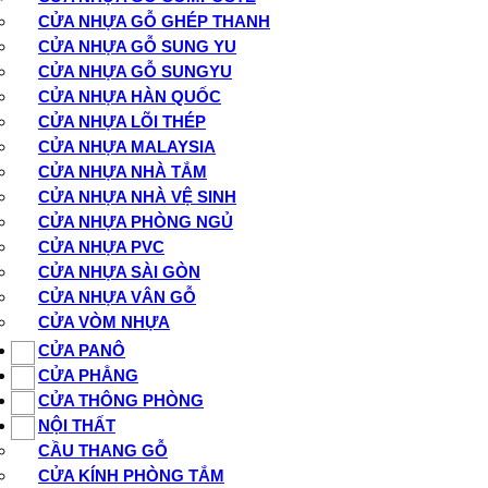
CỬA NHỰA GỖ GHÉP THANH
CỬA NHỰA GỖ SUNG YU
CỬA NHỰA GỖ SUNGYU
CỬA NHỰA HÀN QUỐC
CỬA NHỰA LÕI THÉP
CỬA NHỰA MALAYSIA
CỬA NHỰA NHÀ TẮM
CỬA NHỰA NHÀ VỆ SINH
CỬA NHỰA PHÒNG NGỦ
CỬA NHỰA PVC
CỬA NHỰA SÀI GÒN
CỬA NHỰA VÂN GỖ
CỬA VÒM NHỰA
CỬA PANÔ
CỬA PHẲNG
CỬA THÔNG PHÒNG
NỘI THẤT
CẦU THANG GỖ
CỬA KÍNH PHÒNG TẮM