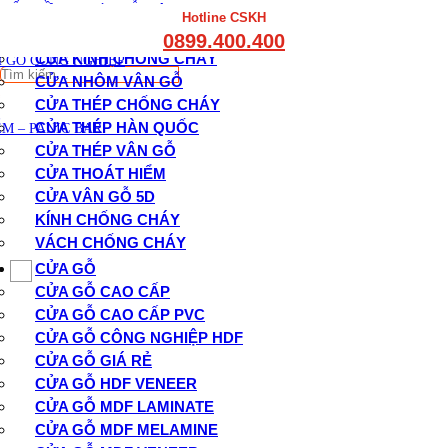
THẤT CẦU THANG GỖ
CỬA CHỐNG CHÁY
Hotline CSKH
THẤT KỆ BẾP – TỦ BẾP
CỬA GỖ CHỐNG CHÁY
0899.400.400
THẤT TỦ GỖ – KỆ GỖ
CỬA KÍNH CHỐNG CHÁY
 GỖ CÔNG NGHIỆP
Tìm
CỬA NHÔM VÂN GỖ
kiếm:
CỬA THÉP CHỐNG CHÁY
CỬA THÉP HÀN QUỐC
M – PANIC BAR
CỬA THÉP VÂN GỖ
CỬA THOÁT HIỂM
CỬA VÂN GỖ 5D
KÍNH CHỐNG CHÁY
VÁCH CHỐNG CHÁY
CỬA GỖ
CỬA GỖ CAO CẤP
CỬA GỖ CAO CẤP PVC
CỬA GỖ CÔNG NGHIỆP HDF
CỬA GỖ GIÁ RẺ
CỬA GỖ HDF VENEER
CỬA GỖ MDF LAMINATE
CỬA GỖ MDF MELAMINE