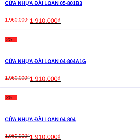
CỬA NHỰA ĐÀI LOAN 05-801B3
Original
Current
1.960.000
₫
1.910.000
₫
price
price
was:
is:
1.960.000₫.
1.910.000₫.
-3%
CỬA NHỰA ĐÀI LOAN 04-804A1G
Original
Current
1.960.000
₫
1.910.000
₫
price
price
was:
is:
1.960.000₫.
1.910.000₫.
-3%
CỬA NHỰA ĐÀI LOAN 04-804
Original
Current
1.960.000
₫
1.910.000
₫