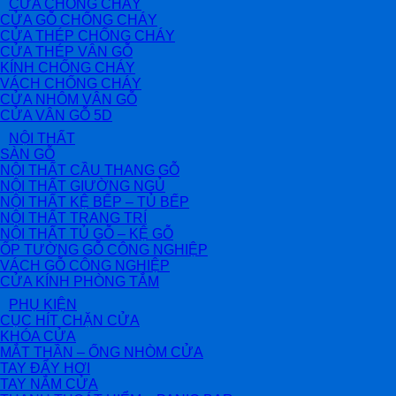
CỬA CHỐNG CHÁY
CỬA GỖ CHỐNG CHÁY
CỬA THÉP CHỐNG CHÁY
CỬA THÉP VÂN GỖ
KÍNH CHỐNG CHÁY
VÁCH CHỐNG CHÁY
CỬA NHÔM VÂN GỖ
CỬA VÂN GỖ 5D
NỘI THẤT
SÀN GỖ
NỘI THẤT CẦU THANG GỖ
NỘI THẤT GIƯỜNG NGỦ
NỘI THẤT KỆ BẾP – TỦ BẾP
NỘI THẤT TRANG TRÍ
NỘI THẤT TỦ GỖ – KỆ GỖ
ỐP TƯỜNG GỖ CÔNG NGHIỆP
VÁCH GỖ CÔNG NGHIỆP
CỬA KÍNH PHÒNG TẮM
PHỤ KIỆN
CỤC HÍT CHẶN CỬA
KHÓA CỬA
MẮT THẦN – ỐNG NHÒM CỬA
TAY ĐẨY HƠI
TAY NẮM CỬA