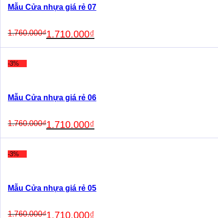
Mẫu Cửa nhựa giá rẻ 07
Original
Current
1.760.000
₫
1.710.000
₫
price
price
was:
is:
1.760.000₫.
1.710.000₫.
-3%
Mẫu Cửa nhựa giá rẻ 06
Original
Current
1.760.000
₫
1.710.000
₫
price
price
was:
is:
1.760.000₫.
1.710.000₫.
-3%
Mẫu Cửa nhựa giá rẻ 05
Original
Current
1.760.000
₫
1.710.000
₫