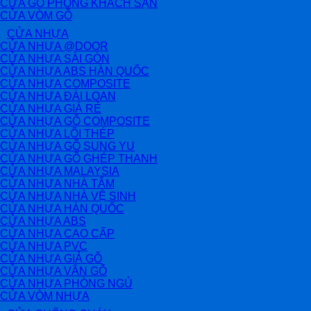
CỬA GỖ PHÒNG KHÁCH SẠN
CỬA VÒM GỖ
CỬA NHỰA
CỬA NHỰA @DOOR
CỬA NHỰA SÀI GÒN
CỬA NHỰA ABS HÀN QUỐC
CỬA NHỰA COMPOSITE
CỬA NHỰA ĐÀI LOAN
CỬA NHỰA GIÁ RẺ
CỬA NHỰA GỖ COMPOSITE
CỬA NHỰA LÕI THÉP
CỬA NHỰA GỖ SUNG YU
CỬA NHỰA GỖ GHÉP THANH
CỬA NHỰA MALAYSIA
CỬA NHỰA NHÀ TẮM
CỬA NHỰA NHÀ VỆ SINH
CỬA NHỰA HÀN QUỐC
CỬA NHỰA ABS
CỬA NHỰA CAO CẤP
CỬA NHỰA PVC
CỬA NHỰA GIẢ GỖ
CỬA NHỰA VÂN GỖ
CỬA NHỰA PHÒNG NGỦ
CỬA VÒM NHỰA