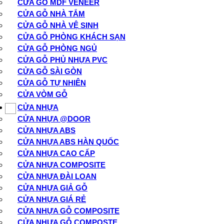
CỬA GỖ MDF VENEER
CỬA GỖ NHÀ TẮM
CỬA GỖ NHÀ VỆ SINH
CỬA GỖ PHÒNG KHÁCH SẠN
CỬA GỖ PHÒNG NGỦ
CỬA GỖ PHỦ NHỰA PVC
CỬA GỖ SÀI GÒN
CỬA GỖ TỰ NHIÊN
CỬA VÒM GỖ
CỬA NHỰA
CỬA NHỰA @DOOR
CỬA NHỰA ABS
CỬA NHỰA ABS HÀN QUỐC
CỬA NHỰA CAO CẤP
CỬA NHỰA COMPOSITE
CỬA NHỰA ĐÀI LOAN
CỬA NHỰA GIẢ GỖ
CỬA NHỰA GIÁ RẺ
CỬA NHỰA GỖ COMPOSITE
CỬA NHỰA GỖ COMPOSTE