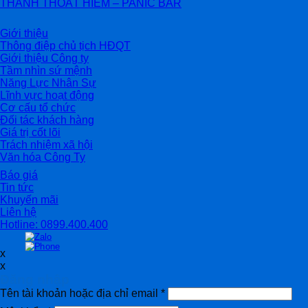
THANH THOÁT HIỂM – PANIC BAR
Giới thiệu
Thông điệp chủ tịch HĐQT
Giới thiệu Công ty
Tầm nhìn sứ mệnh
Năng Lực Nhân Sự
Lĩnh vực hoạt động
Cơ cấu tổ chức
Đối tác khách hàng
Giá trị cốt lõi
Trách nhiệm xã hội
Văn hóa Công Ty
Báo giá
Tin tức
Khuyến mãi
Liên hệ
Hotline: 0899.400.400
x
x
Đăng nhập
Tên tài khoản hoặc địa chỉ email
*