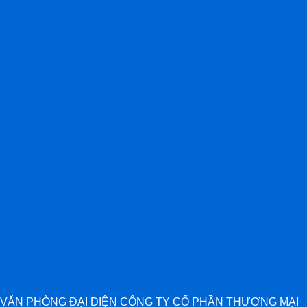
VĂN PHÒNG ĐẠI DIỆN CÔNG TY CỔ PHẦN THƯƠNG MẠI