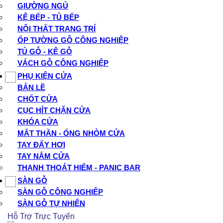
GIƯỜNG NGỦ
KỆ BẾP - TỦ BẾP
NỘI THẤT TRANG TRÍ
ỐP TƯỜNG GỖ CÔNG NGHIỆP
TỦ GỖ - KỆ GỖ
VÁCH GỖ CÔNG NGHIỆP
PHỤ KIỆN CỬA
BẢN LỀ
CHỐT CỬA
CỤC HÍT CHẶN CỬA
KHÓA CỬA
MẮT THẦN - ỐNG NHÒM CỬA
TAY ĐẨY HƠI
TAY NẮM CỬA
THANH THOÁT HIỂM - PANIC BAR
SÀN GỖ
SÀN GỖ CÔNG NGHIỆP
SÀN GỖ TỰ NHIÊN
Hỗ Trợ Trực Tuyến