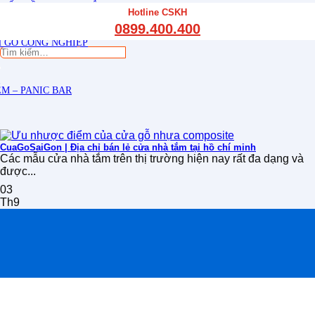
THẤT CẦU THANG GỖ
Hotline CSKH
THẤT KỆ BẾP – TỦ BẾP
0899.400.400
THẤT TỦ GỖ – KỆ GỖ
 GỖ CÔNG NGHIỆP
Tìm
kiếm:
M – PANIC BAR
CuaGoSaiGon | Địa chỉ bán lẻ cửa nhà tắm tại hồ chí minh
Các mẫu cửa nhà tắm trên thị trường hiện nay rất đa dạng và
được...
03
Th9