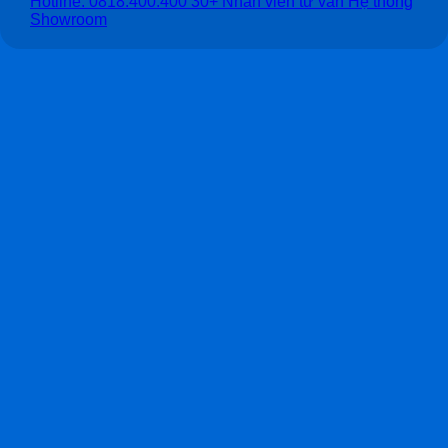
Hotline: 0818.400.400
30+ Nhân viên tư vấn
Hệ thống
Showroom