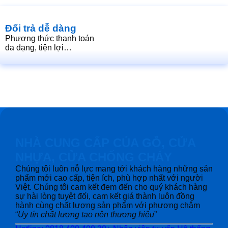
Đổi trả dễ dàng
Phương thức thanh toán
đa dạng, tiện lợi…
NHÀ CUNG CẤP CỦA GỖ, CỬA
NHỰA, CỬA CHỐNG CHÁY
Chúng tôi luôn nỗ lực mang tới khách hàng những sản
phẩm mới cao cấp, tiện ích, phù hợp nhất với người
Việt. Chúng tôi cam kết đem đến cho quý khách hàng
sự hài lòng tuyệt đối, cam kết giá thành luôn đồng
hành cùng chất lượng sản phẩm với phương châm
“
Uy tín chất lượng tạo nên thương hiệu
”