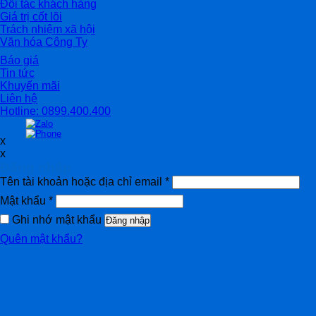
Đối tác khách hàng
Giá trị cốt lõi
Trách nhiệm xã hội
Văn hóa Công Ty
Báo giá
Tin tức
Khuyến mãi
Liên hệ
Hotline: 0899.400.400
x
x
Đăng nhập
Tên tài khoản hoặc địa chỉ email
*
Mật khẩu
*
Ghi nhớ mật khẩu
Đăng nhập
Quên mật khẩu?