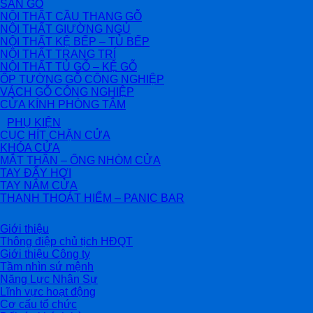
SÀN GỖ
NỘI THẤT CẦU THANG GỖ
NỘI THẤT GIƯỜNG NGỦ
NỘI THẤT KỆ BẾP – TỦ BẾP
NỘI THẤT TRANG TRÍ
NỘI THẤT TỦ GỖ – KỆ GỖ
ỐP TƯỜNG GỖ CÔNG NGHIỆP
VÁCH GỖ CÔNG NGHIỆP
CỬA KÍNH PHÒNG TẮM
PHỤ KIỆN
CỤC HÍT CHẶN CỬA
KHÓA CỬA
MẮT THẦN – ỐNG NHÒM CỬA
TAY ĐẨY HƠI
TAY NẮM CỬA
THANH THOÁT HIỂM – PANIC BAR
Giới thiệu
Thông điệp chủ tịch HĐQT
Giới thiệu Công ty
Tầm nhìn sứ mệnh
Năng Lực Nhân Sự
Lĩnh vực hoạt động
Cơ cấu tổ chức