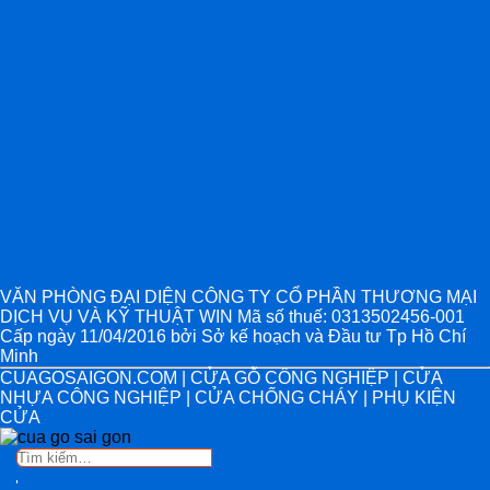
VĂN PHÒNG ĐẠI DIỆN CÔNG TY CỔ PHẦN THƯƠNG MẠI
DỊCH VỤ VÀ KỸ THUẬT WIN Mã số thuế: 0313502456-001
Cấp ngày 11/04/2016 bởi Sở kế hoạch và Đầu tư Tp Hồ Chí
Minh
CUAGOSAIGON.COM | CỬA GỖ CÔNG NGHIỆP | CỬA
NHỰA CÔNG NGHIỆP | CỬA CHỐNG CHÁY | PHỤ KIỆN
CỬA
Tìm
kiếm: