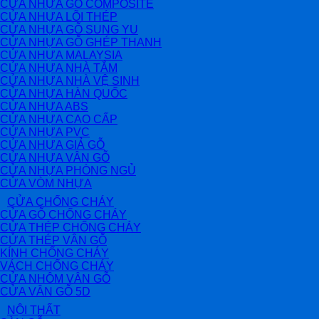
CỬA NHỰA GỖ COMPOSITE
CỬA NHỰA LÕI THÉP
CỬA NHỰA GỖ SUNG YU
CỬA NHỰA GỖ GHÉP THANH
CỬA NHỰA MALAYSIA
CỬA NHỰA NHÀ TẮM
CỬA NHỰA NHÀ VỆ SINH
CỬA NHỰA HÀN QUỐC
CỬA NHỰA ABS
CỬA NHỰA CAO CẤP
CỬA NHỰA PVC
CỬA NHỰA GIẢ GỖ
CỬA NHỰA VÂN GỖ
CỬA NHỰA PHÒNG NGỦ
CỬA VÒM NHỰA
CỬA CHỐNG CHÁY
CỬA GỖ CHỐNG CHÁY
CỬA THÉP CHỐNG CHÁY
CỬA THÉP VÂN GỖ
KÍNH CHỐNG CHÁY
VÁCH CHỐNG CHÁY
CỬA NHÔM VÂN GỖ
CỬA VÂN GỖ 5D
NỘI THẤT