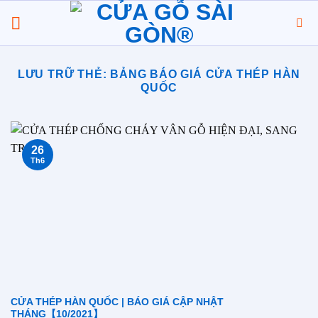
Chuyển
đến
nội
dung
LƯU TRỮ THẺ:
BẢNG BÁO GIÁ CỬA THÉP HÀN
QUỐC
26
Th6
CỬA THÉP HÀN QUỐC | BÁO GIÁ CẬP NHẬT
THÁNG【10/2021】