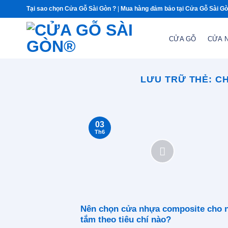
Chuyển
Tại sao chọn Cửa Gỗ Sài Gòn ?
|
Mua hàng đảm bảo tại Cửa Gỗ Sài G
đến
nội
CỬA GỖ
CỬA 
dung
LƯU TRỮ THẺ:
CH
03
Th6
Nên chọn cửa nhựa composite cho 
tắm theo tiêu chí nào?