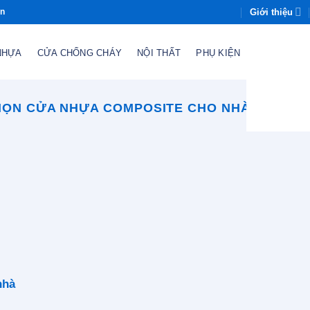
Giới thiệu
òn
NHỰA
CỬA CHỐNG CHÁY
NỘI THẤT
PHỤ KIỆN
ỌN CỬA NHỰA COMPOSITE CHO NHÀ TẮM THE
nhà