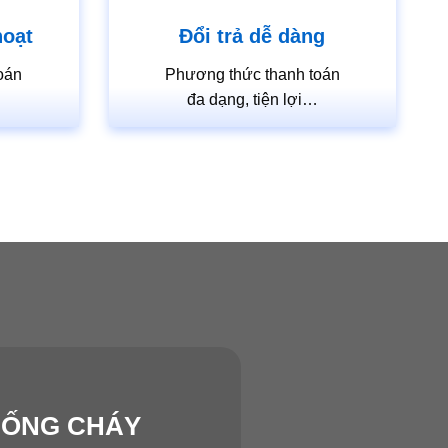
hoạt
Đổi trả dễ dàng
oán
Phương thức thanh toán
…
đa dạng, tiện lợi…
HỐNG CHÁY