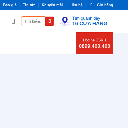
Báo giá
Tin tức
Khuyến mãi
Liên hệ
Giỏ hàng
Tìm quanh đây
Tìm
16 CỬA HÀNG
kiếm:
Hotline CSKH
O TIÊU CHÍ NÀO?
0899.400.400