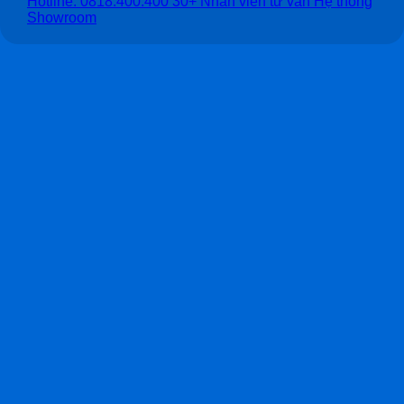
Hotline: 0818.400.400
30+ Nhân viên tư vấn
Hệ thống
Showroom