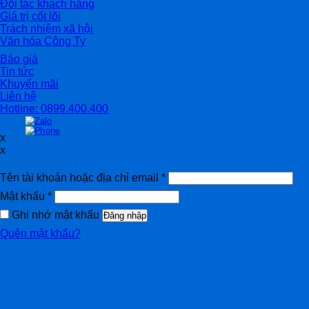
Đối tác khách hàng
Giá trị cốt lõi
Trách nhiệm xã hội
Văn hóa Công Ty
Báo giá
Tin tức
Khuyến mãi
Liên hệ
Hotline: 0899.400.400
x
x
Đăng nhập
Tên tài khoản hoặc địa chỉ email
*
Mật khẩu
*
Ghi nhớ mật khẩu
Đăng nhập
Quên mật khẩu?