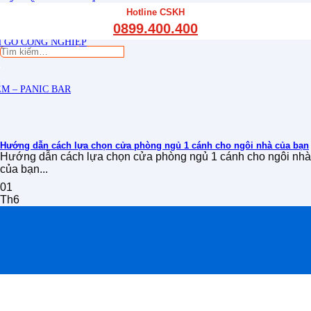
THẤT CẦU THANG GỖ
Hotline CSKH
THẤT KỆ BẾP – TỦ BẾP
0899.400.400
THẤT TỦ GỖ – KỆ GỖ
 GỖ CÔNG NGHIỆP
Tìm
kiếm:
M – PANIC BAR
Hướng dẫn cách lựa chọn cửa phòng ngủ 1 cánh cho ngôi nhà của bạn
Hướng dẫn cách lựa chọn cửa phòng ngủ 1 cánh cho ngôi nhà
của bạn...
01
Th6