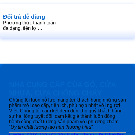
Đổi trả dễ dàng
Phương thức thanh toán
đa dạng, tiện lợi…
NHÀ CUNG CẤP CỦA GỖ, CỬA
NHỰA, CỬA CHỐNG CHÁY
Chúng tôi luôn nỗ lực mang tới khách hàng những sản
phẩm mới cao cấp, tiện ích, phù hợp nhất với người
Việt. Chúng tôi cam kết đem đến cho quý khách hàng
sự hài lòng tuyệt đối, cam kết giá thành luôn đồng
hành cùng chất lượng sản phẩm với phương châm
“
Uy tín chất lượng tạo nên thương hiệu
”