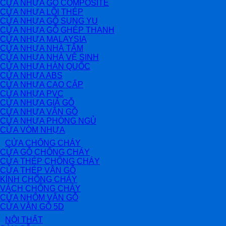
CỬA NHỰA GỖ COMPOSITE
CỬA NHỰA LÕI THÉP
CỬA NHỰA GỖ SUNG YU
CỬA NHỰA GỖ GHÉP THANH
CỬA NHỰA MALAYSIA
CỬA NHỰA NHÀ TẮM
CỬA NHỰA NHÀ VỆ SINH
CỬA NHỰA HÀN QUỐC
CỬA NHỰA ABS
CỬA NHỰA CAO CẤP
CỬA NHỰA PVC
CỬA NHỰA GIẢ GỖ
CỬA NHỰA VÂN GỖ
CỬA NHỰA PHÒNG NGỦ
CỬA VÒM NHỰA
CỬA CHỐNG CHÁY
CỬA GỖ CHỐNG CHÁY
CỬA THÉP CHỐNG CHÁY
CỬA THÉP VÂN GỖ
KÍNH CHỐNG CHÁY
VÁCH CHỐNG CHÁY
CỬA NHÔM VÂN GỖ
CỬA VÂN GỖ 5D
NỘI THẤT