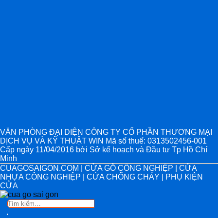
VĂN PHÒNG ĐẠI DIỆN CÔNG TY CỔ PHẦN THƯƠNG MẠI
DỊCH VỤ VÀ KỸ THUẬT WIN Mã số thuế: 0313502456-001
Cấp ngày 11/04/2016 bởi Sở kế hoạch và Đầu tư Tp Hồ Chí
Minh
CUAGOSAIGON.COM | CỬA GỖ CÔNG NGHIỆP | CỬA
NHỰA CÔNG NGHIỆP | CỬA CHỐNG CHÁY | PHỤ KIỆN
CỬA
Tìm
kiếm: