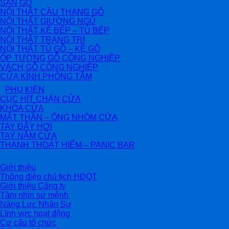
SÀN GỖ
NỘI THẤT CẦU THANG GỖ
NỘI THẤT GIƯỜNG NGỦ
NỘI THẤT KỆ BẾP – TỦ BẾP
NỘI THẤT TRANG TRÍ
NỘI THẤT TỦ GỖ – KỆ GỖ
ỐP TƯỜNG GỖ CÔNG NGHIỆP
VÁCH GỖ CÔNG NGHIỆP
CỬA KÍNH PHÒNG TẮM
PHỤ KIỆN
CỤC HÍT CHẶN CỬA
KHÓA CỬA
MẮT THẦN – ỐNG NHÒM CỬA
TAY ĐẨY HƠI
TAY NẮM CỬA
THANH THOÁT HIỂM – PANIC BAR
Giới thiệu
Thông điệp chủ tịch HĐQT
Giới thiệu Công ty
Tầm nhìn sứ mệnh
Năng Lực Nhân Sự
Lĩnh vực hoạt động
Cơ cấu tổ chức