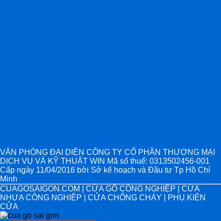
VĂN PHÒNG ĐẠI DIỆN CÔNG TY CỔ PHẦN THƯƠNG MẠI
DỊCH VỤ VÀ KỸ THUẬT WIN Mã số thuế: 0313502456-001
Cấp ngày 11/04/2016 bởi Sở kế hoạch và Đầu tư Tp Hồ Chí
Minh
CUAGOSAIGON.COM | CỬA GỖ CÔNG NGHIỆP | CỬA
NHỰA CÔNG NGHIỆP | CỬA CHỐNG CHÁY | PHỤ KIỆN
CỬA