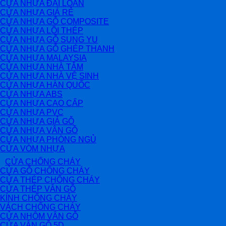
CỬA NHỰA ĐÀI LOAN
CỬA NHỰA GIÁ RẺ
CỬA NHỰA GỖ COMPOSITE
CỬA NHỰA LÕI THÉP
CỬA NHỰA GỖ SUNG YU
CỬA NHỰA GỖ GHÉP THANH
CỬA NHỰA MALAYSIA
CỬA NHỰA NHÀ TẮM
CỬA NHỰA NHÀ VỆ SINH
CỬA NHỰA HÀN QUỐC
CỬA NHỰA ABS
CỬA NHỰA CAO CẤP
CỬA NHỰA PVC
CỬA NHỰA GIẢ GỖ
CỬA NHỰA VÂN GỖ
CỬA NHỰA PHÒNG NGỦ
CỬA VÒM NHỰA
CỬA CHỐNG CHÁY
CỬA GỖ CHỐNG CHÁY
CỬA THÉP CHỐNG CHÁY
CỬA THÉP VÂN GỖ
KÍNH CHỐNG CHÁY
VÁCH CHỐNG CHÁY
CỬA NHÔM VÂN GỖ
CỬA VÂN GỖ 5D