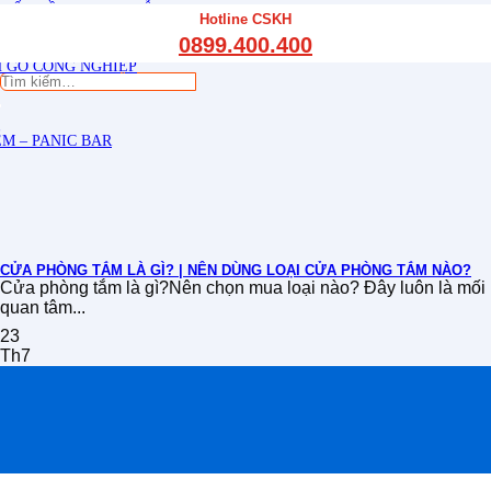
THẤT CẦU THANG GỖ
Hotline CSKH
THẤT KỆ BẾP – TỦ BẾP
0899.400.400
THẤT TỦ GỖ – KỆ GỖ
 GỖ CÔNG NGHIỆP
Tìm
kiếm:
M – PANIC BAR
CỬA PHÒNG TẮM LÀ GÌ? | NÊN DÙNG LOẠI CỬA PHÒNG TẮM NÀO?
Cửa phòng tắm là gì?Nên chọn mua loại nào? Đây luôn là mối
quan tâm...
23
Th7