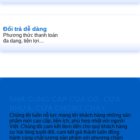
Đổi trả dễ dàng
Phương thức thanh toán
đa dạng, tiện lợi…
NHÀ CUNG CẤP CỦA GỖ, CỬA
NHỰA, CỬA CHỐNG CHÁY
Chúng tôi luôn nỗ lực mang tới khách hàng những sản
phẩm mới cao cấp, tiện ích, phù hợp nhất với người
Việt. Chúng tôi cam kết đem đến cho quý khách hàng
sự hài lòng tuyệt đối, cam kết giá thành luôn đồng
hành cùng chất lượng sản phẩm với phương châm