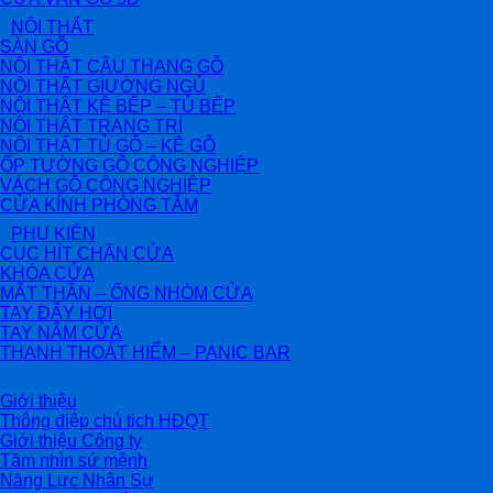
NỘI THẤT
SÀN GỖ
NỘI THẤT CẦU THANG GỖ
NỘI THẤT GIƯỜNG NGỦ
NỘI THẤT KỆ BẾP – TỦ BẾP
NỘI THẤT TRANG TRÍ
NỘI THẤT TỦ GỖ – KỆ GỖ
ỐP TƯỜNG GỖ CÔNG NGHIỆP
VÁCH GỖ CÔNG NGHIỆP
CỬA KÍNH PHÒNG TẮM
PHỤ KIỆN
CỤC HÍT CHẶN CỬA
KHÓA CỬA
MẮT THẦN – ỐNG NHÒM CỬA
TAY ĐẨY HƠI
TAY NẮM CỬA
THANH THOÁT HIỂM – PANIC BAR
Giới thiệu
Thông điệp chủ tịch HĐQT
Giới thiệu Công ty
Tầm nhìn sứ mệnh
Năng Lực Nhân Sự