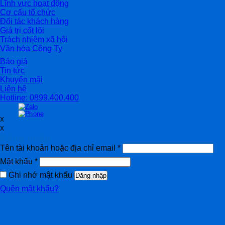
Lĩnh vực hoạt động
Cơ cấu tổ chức
Đối tác khách hàng
Giá trị cốt lõi
Trách nhiệm xã hội
Văn hóa Công Ty
Báo giá
Tin tức
Khuyến mãi
Liên hệ
Hotline: 0899.400.400
x
x
Đăng nhập
Tên tài khoản hoặc địa chỉ email
*
Mật khẩu
*
Ghi nhớ mật khẩu
Đăng nhập
Quên mật khẩu?