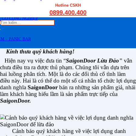
THẤT CẦU THANG GỖ
Hotline CSKH
THẤT KỆ BẾP – TỦ BẾP
0899.400.400
THẤT TỦ GỖ – KỆ GỖ
 GỖ CÔNG NGHIỆP
Tìm
kiếm:
M – PANIC BAR
Kính thưa quý khách hàng!
Hiện nay vụ việc đưa tin “
SaigonDoor Lừa Đảo
”
vẫn
chưa điều tra ra được thủ phạm. Chúng tôi vẫn dựa trên
hai luồng phân tích. Một là do các đối thủ cố tình làm
điều này. Hai là có thể do một số cá nhân tổ chức lợi dụng
danh nghĩa
SaigonDoor
bán ra những sản phẩm giả, nhái
làm khách hàng hiểu lầm là sản phẩm trực tiếp của
SaigonDoor.
Cảnh báo quý khách hàng về việc lợi dụng danh