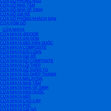
CỬA GỖ PHÒNG NGỦ
CỬA GỖ NHÀ TẮM
CỬA GỖ NHÀ VỆ SINH
CỬA GỖ GIÁ RẺ
CỬA GỖ PHÒNG KHÁCH SẠN
CỬA VÒM GỖ
CỬA NHỰA
CỬA NHỰA @DOOR
CỬA NHỰA SÀI GÒN
CỬA NHỰA ABS HÀN QUỐC
CỬA NHỰA COMPOSITE
CỬA NHỰA ĐÀI LOAN
CỬA NHỰA GIÁ RẺ
CỬA NHỰA GỖ COMPOSITE
CỬA NHỰA LÕI THÉP
CỬA NHỰA GỖ SUNG YU
CỬA NHỰA GỖ GHÉP THANH
CỬA NHỰA MALAYSIA
CỬA NHỰA NHÀ TẮM
CỬA NHỰA NHÀ VỆ SINH
CỬA NHỰA HÀN QUỐC
CỬA NHỰA ABS
CỬA NHỰA CAO CẤP
CỬA NHỰA PVC
CỬA NHỰA GIẢ GỖ