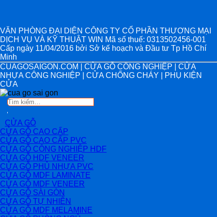
VĂN PHÒNG ĐẠI DIỆN CÔNG TY CỔ PHẦN THƯƠNG MẠI
DỊCH VỤ VÀ KỸ THUẬT WIN Mã số thuế: 0313502456-001
Cấp ngày 11/04/2016 bởi Sở kế hoạch và Đầu tư Tp Hồ Chí
Minh
CUAGOSAIGON.COM | CỬA GỖ CÔNG NGHIỆP | CỬA
NHỰA CÔNG NGHIỆP | CỬA CHỐNG CHÁY | PHỤ KIỆN
CỬA
Tìm
kiếm:
CỬA GỖ
CỬA GỖ CAO CẤP
CỬA GỖ CAO CẤP PVC
CỬA GỖ CÔNG NGHIỆP HDF
CỬA GỖ HDF VENEER
CỬA GỖ PHỦ NHỰA PVC
CỬA GỖ MDF LAMINATE
CỬA GỖ MDF VENEER
CỬA GỖ SÀI GÒN
CỬA GỖ TỰ NHIÊN
CỬA GỖ MDF MELAMINE