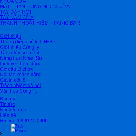
KHÓA CỬA
MẮT THẦN – ỐNG NHÒM CỬA
TAY ĐẨY HƠI
TAY NẮM CỬA
THANH THOÁT HIỂM – PANIC BAR
Giới thiệu
Thông điệp chủ tịch HĐQT
Giới thiệu Công ty
Tầm nhìn sứ mệnh
Năng Lực Nhân Sự
Lĩnh vực hoạt động
Cơ cấu tổ chức
Đối tác khách hàng
Giá trị cốt lõi
Trách nhiệm xã hội
Văn hóa Công Ty
Báo giá
Tin tức
Khuyến mãi
Liên hệ
Hotline: 0899.400.400
x