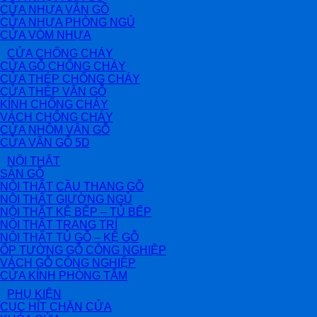
CỬA NHỰA VÂN GỖ
CỬA NHỰA PHÒNG NGỦ
CỬA VÒM NHỰA
CỬA CHỐNG CHÁY
CỬA GỖ CHỐNG CHÁY
CỬA THÉP CHỐNG CHÁY
CỬA THÉP VÂN GỖ
KÍNH CHỐNG CHÁY
VÁCH CHỐNG CHÁY
CỬA NHÔM VÂN GỖ
CỬA VÂN GỖ 5D
NỘI THẤT
SÀN GỖ
NỘI THẤT CẦU THANG GỖ
NỘI THẤT GIƯỜNG NGỦ
NỘI THẤT KỆ BẾP – TỦ BẾP
NỘI THẤT TRANG TRÍ
NỘI THẤT TỦ GỖ – KỆ GỖ
ỐP TƯỜNG GỖ CÔNG NGHIỆP
VÁCH GỖ CÔNG NGHIỆP
CỬA KÍNH PHÒNG TẮM
PHỤ KIỆN
CỤC HÍT CHẶN CỬA