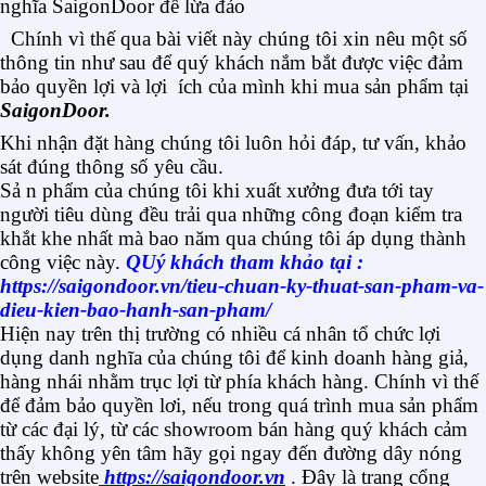
nghĩa SaigonDoor để lừa đảo
Chính vì thế qua bài viết này chúng tôi xin nêu một số
thông tin như sau để quý khách nắm bắt được việc đảm
bảo quyền lợi và lợi ích của mình khi mua sản phẩm tại
SaigonDoor.
Khi nhận đặt hàng chúng tôi luôn hỏi đáp, tư vấn, khảo
sát đúng thông số yêu cầu.
Sả n phẩm của chúng tôi khi xuất xưởng đưa tới tay
người tiêu dùng đều trải qua những công đoạn kiểm tra
khắt khe nhất mà bao năm qua chúng tôi áp dụng thành
công việc này.
QUý khách tham khảo tại :
https://saigondoor.vn/tieu-chuan-ky-thuat-san-pham-va-
dieu-kien-bao-hanh-san-pham/
Hiện nay trên thị trường có nhiều cá nhân tổ chức lợi
dụng danh nghĩa của chúng tôi để kinh doanh hàng giả,
hàng nhái nhằm trục lợi từ phía khách hàng. Chính vì thế
để đảm bảo quyền lơi, nếu trong quá trình mua sản phẩm
từ các đại lý, từ các showroom bán hàng quý khách cảm
thấy không yên tâm hãy gọi ngay đến đường dây nóng
trên website
https://saigondoor.vn
. Đây là trang cổng