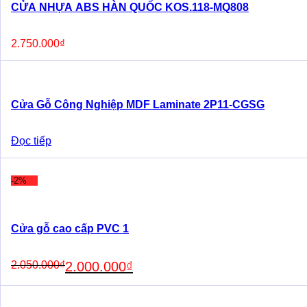
CỬA NHỰA ABS HÀN QUỐC KOS.118-MQ808
2.750.000
₫
Cửa Gỗ Công Nghiệp MDF Laminate 2P11-CGSG
Đọc tiếp
-2%
Cửa gỗ cao cấp PVC 1
Original
Current
2.050.000
₫
2.000.000
₫
price
price
was:
is:
2.050.000₫.
2.000.000₫.