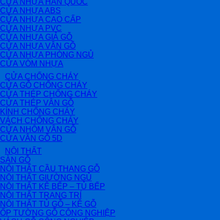
CỬA NHỰA HÀN QUỐC
CỬA NHỰA ABS
CỬA NHỰA CAO CẤP
CỬA NHỰA PVC
CỬA NHỰA GIẢ GỖ
CỬA NHỰA VÂN GỖ
CỬA NHỰA PHÒNG NGỦ
CỬA VÒM NHỰA
CỬA CHỐNG CHÁY
CỬA GỖ CHỐNG CHÁY
CỬA THÉP CHỐNG CHÁY
CỬA THÉP VÂN GỖ
KÍNH CHỐNG CHÁY
VÁCH CHỐNG CHÁY
CỬA NHÔM VÂN GỖ
CỬA VÂN GỖ 5D
NỘI THẤT
SÀN GỖ
NỘI THẤT CẦU THANG GỖ
NỘI THẤT GIƯỜNG NGỦ
NỘI THẤT KỆ BẾP – TỦ BẾP
NỘI THẤT TRANG TRÍ
NỘI THẤT TỦ GỖ – KỆ GỖ
ỐP TƯỜNG GỖ CÔNG NGHIỆP