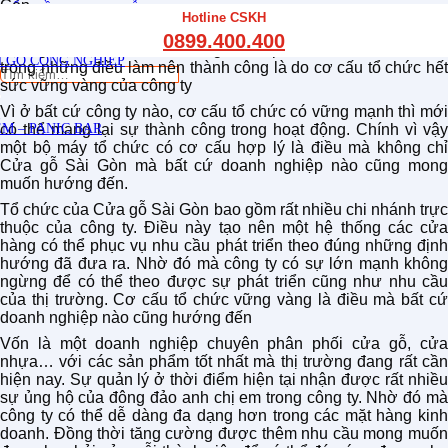
Gòn
THẤT CẦU THANG GỖ
Hotline CSKH
THẤT KỆ BẾP – TỦ BẾP
Tuy chỉ là một đơn vị mới nổi trên thị trường hiện nay nhưng
0899.400.400
THẤT TỦ GỖ – KỆ GỖ
Cửa gỗ Sài Gòn đã có những bước phát triển vượt bậc. Một
 GỖ CÔNG NGHIỆP
trong những điều làm nên thành công là do cơ cấu tổ chức hết
Tìm
sức vững vàng của công ty
kiếm:
Vì ở bất cứ công ty nào, cơ cấu tổ chức có vững mạnh thì mới
M – PANIC BAR
có thể mang lại sự thành công trong hoạt động. Chính vì vậy
một bộ máy tổ chức có cơ cấu hợp lý là điều mà không chỉ
Cửa gỗ Sài Gòn mà bất cứ doanh nghiệp nào cũng mong
muốn hướng đến.
Tổ chức của Cửa gỗ Sài Gòn bao gồm rất nhiều chi nhánh trực
thuộc của công ty. Điều này tạo nên một hệ thống các cửa
hàng có thể phục vụ nhu cầu phát triển theo đúng những định
hướng đã đưa ra. Nhờ đó mà công ty có sự lớn mạnh không
ngừng để có thể theo được sự phát triển cũng như nhu cầu
của thị trường. Cơ cấu tổ chức vững vàng là điều mà bất cứ
doanh nghiệp nào cũng hướng đến
Vốn là một doanh nghiệp chuyên phân phối cửa gỗ, cửa
nhựa… với các sản phẩm tốt nhất mà thị trường đang rất cần
hiện nay. Sự quản lý ở thời điểm hiện tại nhận được rất nhiều
sự ủng hộ của đông đảo anh chị em trong công ty. Nhờ đó mà
công ty có thể dễ dàng đa dạng hơn trong các mặt hàng kinh
doanh. Đồng thời tăng cường được thêm nhu cầu mong muốn