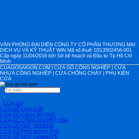
VĂN PHÒNG ĐẠI DIỆN CÔNG TY CỔ PHẦN THƯƠNG MẠI
DỊCH VỤ VÀ KỸ THUẬT WIN Mã số thuế: 0313502456-001
Cấp ngày 11/04/2016 bởi Sở kế hoạch và Đầu tư Tp Hồ Chí
Minh
CUAGOSAIGON.COM | CỬA GỖ CÔNG NGHIỆP | CỬA
NHỰA CÔNG NGHIỆP | CỬA CHỐNG CHÁY | PHỤ KIỆN
CỬA
Tìm
kiếm:
CỬA GỖ
CỬA GỖ CAO CẤP
CỬA GỖ CAO CẤP PVC
CỬA GỖ CÔNG NGHIỆP HDF
CỬA GỖ HDF VENEER
CỬA GỖ PHỦ NHỰA PVC
CỬA GỖ MDF LAMINATE