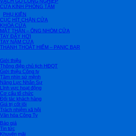
VÁCH GỖ CÔNG NGHIỆP
CỬA KÍNH PHÒNG TẮM
PHỤ KIỆN
CỤC HÍT CHẶN CỬA
KHÓA CỬA
MẮT THẦN – ỐNG NHÒM CỬA
TAY ĐẨY HƠI
TAY NẮM CỬA
THANH THOÁT HIỂM – PANIC BAR
Giới thiệu
Thông điệp chủ tịch HĐQT
Giới thiệu Công ty
Tầm nhìn sứ mệnh
Năng Lực Nhân Sự
Lĩnh vực hoạt động
Cơ cấu tổ chức
Đối tác khách hàng
Giá trị cốt lõi
Trách nhiệm xã hội
Văn hóa Công Ty
Báo giá
Tin tức
Khuyến mãi