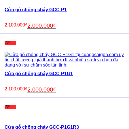
Cửa gỗ chống cháy GCC-P1
Original
Current
2.100.000
₫
2.000.000
₫
price
price
was:
is:
2.100.000₫.
2.000.000₫.
-5%
Cửa gỗ chống cháy GCC-P1G1
Original
Current
2.100.000
₫
2.000.000
₫
price
price
was:
is:
2.100.000₫.
2.000.000₫.
-5%
Cửa gỗ chống cháy GCC-P1G1R3