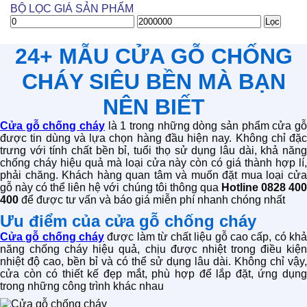
BỘ LỌC GIÁ SẢN PHẨM
Giá
Giá
Lọc
thấp
cao
nhất
nhất
24+ MẪU CỬA GỖ CHỐNG
CHÁY SIÊU BỀN MÀ BẠN
NÊN BIẾT
Cửa gỗ chống cháy
là 1 trong những dòng sản phẩm cửa gỗ
được tin dùng và lựa chọn hàng đầu hiện nay. Không chỉ đặc
trưng với tính chất bền bỉ, tuổi thọ sử dụng lâu dài, khả năng
chống cháy hiệu quả mà loại cửa này còn có giá thành hợp lí,
phải chăng. Khách hàng quan tâm và muốn đặt mua loại cửa
gỗ này có thể liên hệ với chúng tôi thông qua
Hotline 0828 40
400
để được tư vấn và báo giá miễn phí nhanh chóng nhất
Ưu điểm của cửa gỗ chống cháy
Cửa gỗ chống cháy
được làm từ chất liệu gỗ cao cấp, có kh
năng chống cháy hiệu quả, chịu được nhiệt trong điều kiện
nhiệt độ cao, bền bỉ và có thể sử dụng lâu dài. Không chỉ vậy,
cửa còn có thiết kế đẹp mắt, phù hợp để lắp đặt, ứng dụng
trong những công trình khác nhau