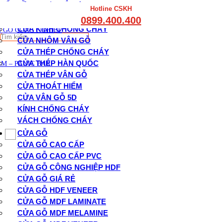
THẤT CẦU THANG GỖ
CỬA CHỐNG CHÁY
Hotline CSKH
THẤT KỆ BẾP – TỦ BẾP
CỬA GỖ CHỐNG CHÁY
0899.400.400
THẤT TỦ GỖ – KỆ GỖ
CỬA KÍNH CHỐNG CHÁY
 GỖ CÔNG NGHIỆP
Tìm
CỬA NHÔM VÂN GỖ
kiếm:
CỬA THÉP CHỐNG CHÁY
CỬA THÉP HÀN QUỐC
M – PANIC BAR
CỬA THÉP VÂN GỖ
CỬA THOÁT HIỂM
CỬA VÂN GỖ 5D
KÍNH CHỐNG CHÁY
VÁCH CHỐNG CHÁY
CỬA GỖ
CỬA GỖ CAO CẤP
CỬA GỖ CAO CẤP PVC
CỬA GỖ CÔNG NGHIỆP HDF
CỬA GỖ GIÁ RẺ
CỬA GỖ HDF VENEER
CỬA GỖ MDF LAMINATE
CỬA GỖ MDF MELAMINE