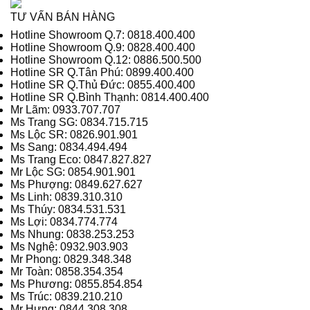
TƯ VẤN BÁN HÀNG
Hotline Showroom Q.7: 0818.400.400
Hotline Showroom Q.9: 0828.400.400
Hotline Showroom Q.12: 0886.500.500
Hotline SR Q.Tân Phú: 0899.400.400
Hotline SR Q.Thủ Đức: 0855.400.400
Hotline SR Q.Bình Thạnh: 0814.400.400
Mr Lãm: 0933.707.707
Ms Trang SG: 0834.715.715
Ms Lộc SR: 0826.901.901
Ms Sang: 0834.494.494
Ms Trang Eco: 0847.827.827
Mr Lộc SG: 0854.901.901
Ms Phượng: 0849.627.627
Ms Linh: 0839.310.310
Ms Thúy: 0834.531.531
Ms Lợi: 0834.774.774
Ms Nhung: 0838.253.253
Ms Nghệ: 0932.903.903
Mr Phong: 0829.348.348
Mr Toàn: 0858.354.354
Ms Phương: 0855.854.854
Ms Trúc: 0839.210.210
Mr Hưng: 0844.308.308