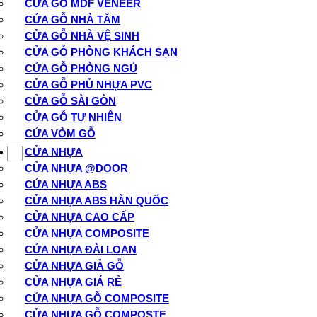
CỬA GỖ MDF VENEER
CỬA GỖ NHÀ TẮM
CỬA GỖ NHÀ VỆ SINH
CỬA GỖ PHÒNG KHÁCH SẠN
CỬA GỖ PHÒNG NGỦ
CỬA GỖ PHỦ NHỰA PVC
CỬA GỖ SÀI GÒN
CỬA GỖ TỰ NHIÊN
CỬA VÒM GỖ
CỬA NHỰA
CỬA NHỰA @DOOR
CỬA NHỰA ABS
CỬA NHỰA ABS HÀN QUỐC
CỬA NHỰA CAO CẤP
CỬA NHỰA COMPOSITE
CỬA NHỰA ĐÀI LOAN
CỬA NHỰA GIẢ GỖ
CỬA NHỰA GIÁ RẺ
CỬA NHỰA GỖ COMPOSITE
CỬA NHỰA GỖ COMPOSTE