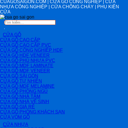
CUAGOSAIGON.COM | CỬA GỖ CÔNG NGHIỆP | CỬA
NHỰA CÔNG NGHIỆP | CỬA CHỐNG CHÁY | PHỤ KIỆN
CỬA
Tìm
kiếm:
CỬA GỖ
CỬA GỖ CAO CẤP
CỬA GỖ CAO CẤP PVC
CỬA GỖ CÔNG NGHIỆP HDF
CỬA GỖ HDF VENEER
CỬA GỖ PHỦ NHỰA PVC
CỬA GỖ MDF LAMINATE
CỬA GỖ MDF VENEER
CỬA GỖ SÀI GÒN
CỬA GỖ TỰ NHIÊN
CỬA GỖ MDF MELAMINE
CỬA GỖ PHÒNG NGỦ
CỬA GỖ NHÀ TẮM
CỬA GỖ NHÀ VỆ SINH
CỬA GỖ GIÁ RẺ
CỬA GỖ PHÒNG KHÁCH SẠN
CỬA VÒM GỖ
CỬA NHỰA