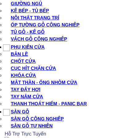
GIƯỜNG NGỦ
KỆ BẾP - TỦ BẾP
NỘI THẤT TRANG TRÍ
ỐP TƯỜNG GỖ CÔNG NGHIỆP
TỦ GỖ - KỆ GỖ
VÁCH GỖ CÔNG NGHIỆP
PHỤ KIỆN CỬA
BẢN LỀ
CHỐT CỬA
CỤC HÍT CHẶN CỬA
KHÓA CỬA
MẮT THẦN - ỐNG NHÒM CỬA
TAY ĐẨY HƠI
TAY NẮM CỬA
THANH THOÁT HIỂM - PANIC BAR
SÀN GỖ
SÀN GỖ CÔNG NGHIỆP
SÀN GỖ TỰ NHIÊN
Hỗ Trợ Trực Tuyến