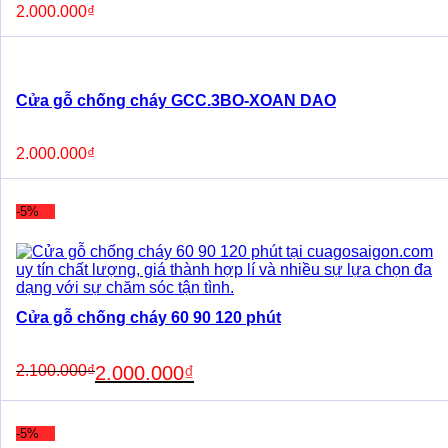
2.000.000
₫
Cửa gỗ chống cháy GCC.3BO-XOAN DAO
2.000.000
₫
-5%
Cửa gỗ chống cháy 60 90 120 phút
Original
Current
2.100.000
₫
2.000.000
₫
price
price
was:
is:
2.100.000₫.
2.000.000₫.
-5%