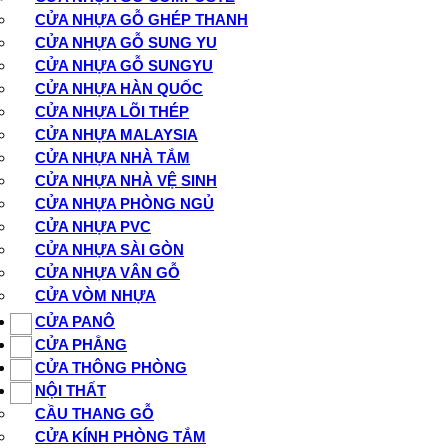
CỬA NHỰA GỖ GHÉP THANH
CỬA NHỰA GỖ SUNG YU
CỬA NHỰA GỖ SUNGYU
CỬA NHỰA HÀN QUỐC
CỬA NHỰA LÕI THÉP
CỬA NHỰA MALAYSIA
CỬA NHỰA NHÀ TẮM
CỬA NHỰA NHÀ VỆ SINH
CỬA NHỰA PHÒNG NGỦ
CỬA NHỰA PVC
CỬA NHỰA SÀI GÒN
CỬA NHỰA VÂN GỖ
CỬA VÒM NHỰA
CỬA PANÔ
CỬA PHẲNG
CỬA THÔNG PHÒNG
NỘI THẤT
CẦU THANG GỖ
CỬA KÍNH PHÒNG TẮM