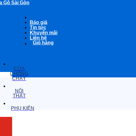
a Gỗ Sài Gòn
Báo giá
Tin tức
Khuyến mãi
Liên hệ
Giỏ hàng
CỬA
CHỐNG
CHÁY
NỘI
THẤT
PHỤ KIỆN