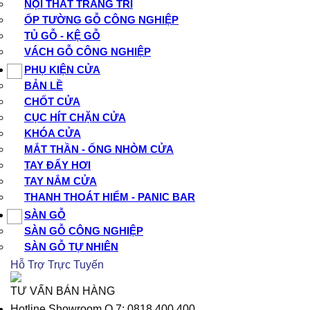
NỘI THẤT TRANG TRÍ
ỐP TƯỜNG GỖ CÔNG NGHIỆP
TỦ GỖ - KỆ GỖ
VÁCH GỖ CÔNG NGHIỆP
PHỤ KIỆN CỬA
BẢN LỀ
CHỐT CỬA
CỤC HÍT CHẶN CỬA
KHÓA CỬA
MẮT THẦN - ỐNG NHÒM CỬA
TAY ĐẨY HƠI
TAY NẮM CỬA
THANH THOÁT HIỂM - PANIC BAR
SÀN GỖ
SÀN GỖ CÔNG NGHIỆP
SÀN GỖ TỰ NHIÊN
Hỗ Trợ Trực Tuyến
TƯ VẤN BÁN HÀNG
Hotline Showroom Q.7: 0818.400.400