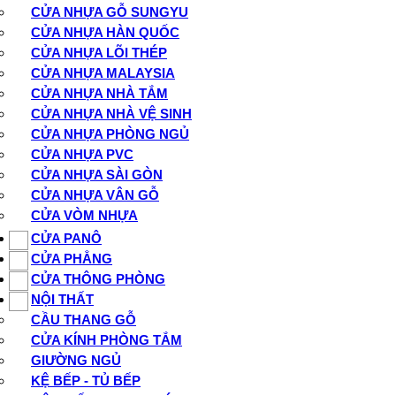
CỬA NHỰA GỖ SUNGYU
CỬA NHỰA HÀN QUỐC
CỬA NHỰA LÕI THÉP
CỬA NHỰA MALAYSIA
CỬA NHỰA NHÀ TẮM
CỬA NHỰA NHÀ VỆ SINH
CỬA NHỰA PHÒNG NGỦ
CỬA NHỰA PVC
CỬA NHỰA SÀI GÒN
CỬA NHỰA VÂN GỖ
CỬA VÒM NHỰA
CỬA PANÔ
CỬA PHẲNG
CỬA THÔNG PHÒNG
NỘI THẤT
CẦU THANG GỖ
CỬA KÍNH PHÒNG TẮM
GIƯỜNG NGỦ
KỆ BẾP - TỦ BẾP