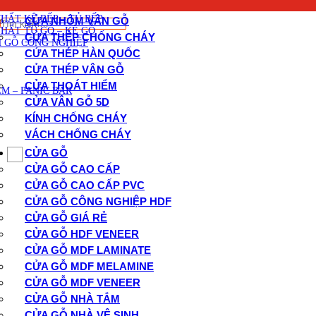
CỬA KÍNH CHỐNG CHÁY
THẤT CẦU THANG GỖ
THẤT KỆ BẾP – TỦ BẾP
CỬA NHÔM VÂN GỖ
Tìm
THẤT TỦ GỖ – KỆ GỖ
kiếm:
CỬA THÉP CHỐNG CHÁY
 GỖ CÔNG NGHIỆP
CỬA THÉP HÀN QUỐC
CỬA THÉP VÂN GỖ
CỬA THOÁT HIỂM
M – PANIC BAR
CỬA VÂN GỖ 5D
KÍNH CHỐNG CHÁY
VÁCH CHỐNG CHÁY
CỬA GỖ
CỬA GỖ CAO CẤP
CỬA GỖ CAO CẤP PVC
CỬA GỖ CÔNG NGHIỆP HDF
CỬA GỖ GIÁ RẺ
CỬA GỖ HDF VENEER
CỬA GỖ MDF LAMINATE
CỬA GỖ MDF MELAMINE
CỬA GỖ MDF VENEER
CỬA GỖ NHÀ TẮM
CỬA GỖ NHÀ VỆ SINH