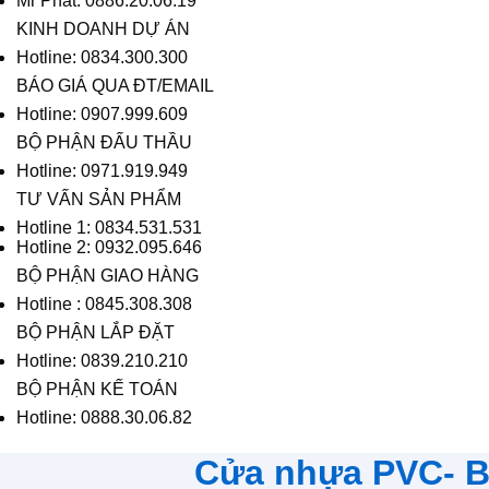
Mr Phát: 0886.20.06.19
KINH DOANH DỰ ÁN
Hotline: 0834.300.300
BÁO GIÁ QUA ĐT/EMAIL
Hotline: 0907.999.609
BỘ PHẬN ĐẤU THẦU
Hotline: 0971.919.949
TƯ VẤN SẢN PHẨM
Hotline 1: 0834.531.531
Hotline 2: 0932.095.646
BỘ PHẬN GIAO HÀNG
Hotline : 0845.308.308
BỘ PHẬN LẮP ĐẶT
Hotline: 0839.210.210
BỘ PHẬN KẾ TOÁN
Hotline: 0888.30.06.82
Cửa nhựa PVC- Bề