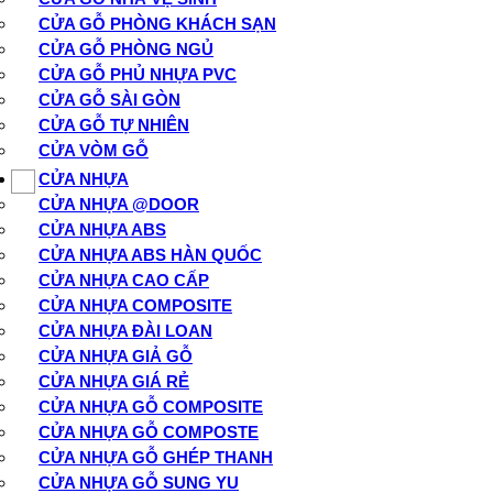
CỬA GỖ PHÒNG KHÁCH SẠN
CỬA GỖ PHÒNG NGỦ
CỬA GỖ PHỦ NHỰA PVC
CỬA GỖ SÀI GÒN
CỬA GỖ TỰ NHIÊN
CỬA VÒM GỖ
CỬA NHỰA
CỬA NHỰA @DOOR
CỬA NHỰA ABS
CỬA NHỰA ABS HÀN QUỐC
CỬA NHỰA CAO CẤP
CỬA NHỰA COMPOSITE
CỬA NHỰA ĐÀI LOAN
CỬA NHỰA GIẢ GỖ
CỬA NHỰA GIÁ RẺ
CỬA NHỰA GỖ COMPOSITE
CỬA NHỰA GỖ COMPOSTE
CỬA NHỰA GỖ GHÉP THANH
CỬA NHỰA GỖ SUNG YU