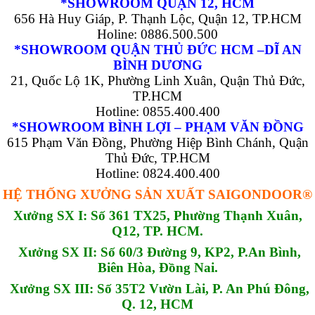
*SHOWROOM QUẬN 12, HCM
656 Hà Huy Giáp, P. Thạnh Lộc, Quận 12, TP.HCM
Holine: 0886.500.500
*SHOWROOM QUẬN THỦ ĐỨC HCM –DĨ AN
BÌNH DƯƠNG
21, Quốc Lộ 1K, Phường Linh Xuân, Quận Thủ Đức,
TP.HCM
Hotline: 0855.400.400
*SHOWROOM BÌNH LỢI – PHẠM VĂN ĐỒNG
615 Phạm Văn Đồng, Phường Hiệp Bình Chánh, Quận
Thủ Đức, TP.HCM
Hotline: 0824.400.400
HỆ THỐNG XƯỞNG SẢN XUẤT SAIGONDOOR®
Xưởng SX I: Số 361 TX25, Phường Thạnh Xuân,
Q12, TP. HCM.
Xưởng SX II: Số 60/3 Đường 9, KP2, P.An Bình,
Biên Hòa, Đồng Nai.
Xưởng SX III: Số 35T2 Vườn Lài, P. An Phú Đông,
Q. 12, HCM