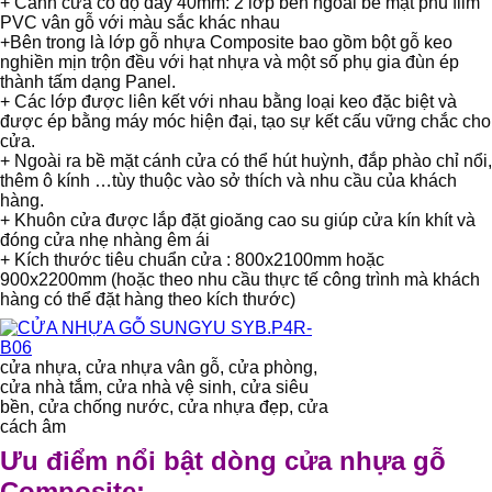
+ Cánh cửa có độ dày 40mm: 2 lớp bên ngoài bề mặt phủ film
PVC vân gỗ với màu sắc khác nhau
+Bên trong là lớp gỗ nhựa Composite bao gồm bột gỗ keo
nghiền mịn trộn đều với hạt nhựa và một số phụ gia đùn ép
thành tấm dạng Panel.
+ Các lớp được liên kết với nhau bằng loại keo đặc biệt và
được ép bằng máy móc hiện đại, tạo sự kết cấu vững chắc cho
cửa.
+ Ngoài ra bề mặt cánh cửa có thể hút huỳnh, đắp phào chỉ nổi,
thêm ô kính …tùy thuộc vào sở thích và nhu cầu của khách
hàng.
+ Khuôn cửa được lắp đặt gioăng cao su giúp cửa kín khít và
đóng cửa nhẹ nhàng êm ái
+ Kích thước tiêu chuẩn cửa : 800x2100mm hoặc
900x2200mm (hoặc theo nhu cầu thực tế công trình mà khách
hàng có thể đặt hàng theo kích thước)
cửa nhựa, cửa nhựa vân gỗ, cửa phòng,
cửa nhà tắm, cửa nhà vệ sinh, cửa siêu
bền, cửa chống nước, cửa nhựa đẹp, cửa
cách âm
Ưu điểm nổi bật dòng cửa nhựa gỗ
Composite: