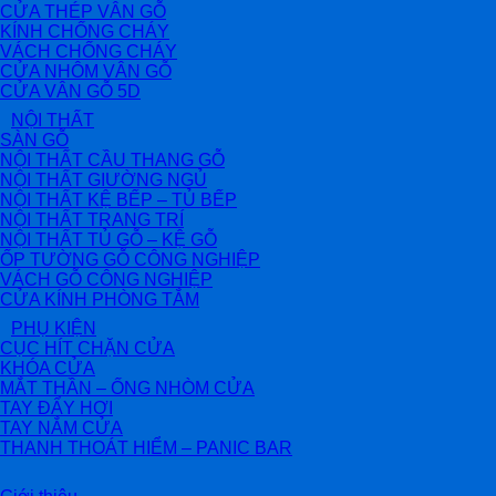
CỬA THÉP VÂN GỖ
KÍNH CHỐNG CHÁY
VÁCH CHỐNG CHÁY
CỬA NHÔM VÂN GỖ
CỬA VÂN GỖ 5D
NỘI THẤT
SÀN GỖ
NỘI THẤT CẦU THANG GỖ
NỘI THẤT GIƯỜNG NGỦ
NỘI THẤT KỆ BẾP – TỦ BẾP
NỘI THẤT TRANG TRÍ
NỘI THẤT TỦ GỖ – KỆ GỖ
ỐP TƯỜNG GỖ CÔNG NGHIỆP
VÁCH GỖ CÔNG NGHIỆP
CỬA KÍNH PHÒNG TẮM
PHỤ KIỆN
CỤC HÍT CHẶN CỬA
KHÓA CỬA
MẮT THẦN – ỐNG NHÒM CỬA
TAY ĐẨY HƠI
TAY NẮM CỬA
THANH THOÁT HIỂM – PANIC BAR