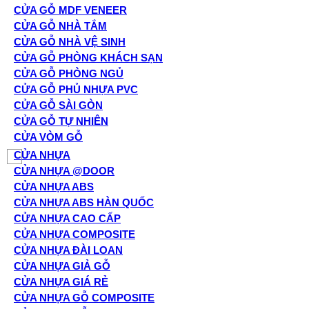
CỬA GỖ MDF VENEER
CỬA GỖ NHÀ TẮM
CỬA GỖ NHÀ VỆ SINH
CỬA GỖ PHÒNG KHÁCH SẠN
CỬA GỖ PHÒNG NGỦ
CỬA GỖ PHỦ NHỰA PVC
CỬA GỖ SÀI GÒN
CỬA GỖ TỰ NHIÊN
CỬA VÒM GỖ
CỬA NHỰA
CỬA NHỰA @DOOR
CỬA NHỰA ABS
CỬA NHỰA ABS HÀN QUỐC
CỬA NHỰA CAO CẤP
CỬA NHỰA COMPOSITE
CỬA NHỰA ĐÀI LOAN
CỬA NHỰA GIẢ GỖ
CỬA NHỰA GIÁ RẺ
CỬA NHỰA GỖ COMPOSITE