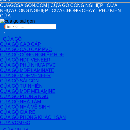
CUAGOSAIGON.COM | CỬA GỖ CÔNG NGHIỆP | CỬA
NHỰA CÔNG NGHIỆP | CỬA CHỐNG CHÁY | PHỤ KIỆN
CỬA
Tìm
kiếm:
CỬA GỖ
CỬA GỖ CAO CẤP
CỬA GỖ CAO CẤP PVC
CỬA GỖ CÔNG NGHIỆP HDF
CỬA GỖ HDF VENEER
CỬA GỖ PHỦ NHỰA PVC
CỬA GỖ MDF LAMINATE
CỬA GỖ MDF VENEER
CỬA GỖ SÀI GÒN
CỬA GỖ TỰ NHIÊN
CỬA GỖ MDF MELAMINE
CỬA GỖ PHÒNG NGỦ
CỬA GỖ NHÀ TẮM
CỬA GỖ NHÀ VỆ SINH
CỬA GỖ GIÁ RẺ
CỬA GỖ PHÒNG KHÁCH SẠN
CỬA VÒM GỖ