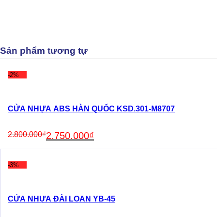
Sản phẩm tương tự
-2%
CỬA NHỰA ABS HÀN QUỐC KSD.301-M8707
Original
Current
2.800.000
₫
2.750.000
₫
price
price
was:
is:
2.800.000₫.
2.750.000₫.
-3%
CỬA NHỰA ĐÀI LOAN YB-45