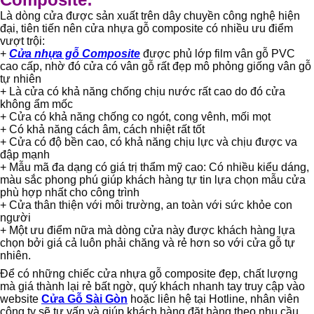
Là dòng cửa được sản xuất trên dây chuyền công nghệ hiện
đại, tiên tiến nên cửa nhựa gỗ composite có nhiều ưu điểm
vượt trội:
+
Cửa nhựa gỗ Composite
được phủ lớp film vân gỗ PVC
cao cấp, nhờ đó cửa có vân gỗ rất đẹp mô phỏng giống vân gỗ
tự nhiên
+ Là cửa có khả năng chống chịu nước rất cao do đó cửa
không ẩm mốc
+ Cửa có khả năng chống co ngót, cong vênh, mối mọt
+ Có khả năng cách âm, cách nhiệt rất tốt
+ Cửa có độ bền cao, có khả năng chịu lực và chịu được va
đập mạnh
+ Mẫu mã đa dạng có giá trị thẩm mỹ cao: Có nhiều kiểu dáng,
màu sắc phong phú giúp khách hàng tự tin lựa chọn mẫu cửa
phù hợp nhất cho công trình
+ Cửa thân thiện với môi trường, an toàn với sức khỏe con
người
+ Một ưu điểm nữa mà dòng cửa này được khách hàng lựa
chọn bởi giá cả luôn phải chăng và rẻ hơn so với cửa gỗ tự
nhiên.
Để có những chiếc cửa nhựa gỗ composite đẹp, chất lượng
mà giá thành lại rẻ bất ngờ, quý khách nhanh tay truy cập vào
website
Cửa Gỗ Sài Gòn
hoặc liên hệ tại Hotline, nhân viên
công ty sẽ tư vấn và giúp khách hàng đặt hàng theo nhu cầu.