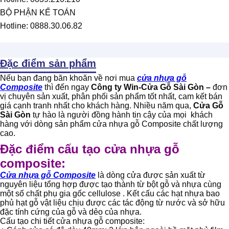
BỘ PHẬN KẾ TOÁN
Hotline: 0888.30.06.82
Đặc điểm sản phẩm
Nếu bạn đang băn khoăn về nơi mua
cửa nhựa gỗ
Composite
thì đến ngay
Công ty Win-Cửa Gỗ Sài Gòn
–
đơn
vị chuyên sản xuất, phân phối sản phẩm tốt nhất, cam kết bán
giá cạnh tranh nhất cho khách hàng. Nhiều năm qua,
Cửa Gỗ
Sài Gòn
tự hào là người đồng hành tin cậy của mọi khách
hàng với dòng sản phẩm cửa nhựa gỗ Composite chất lượng
cao.
Đặc điểm cấu tạo cửa nhựa gỗ
composite:
Cửa nhựa gỗ Composite
là dòng cửa được sản xuất từ
nguyên liệu tổng hợp được tạo thành từ bột gỗ và nhựa cùng
một số chất phụ gia gốc cellulose . Kết cấu các hạt nhựa bao
phủ hạt gỗ vật liệu chịu được các tác động từ nước và sở hữu
đặc tính cứng của gỗ và dẻo của nhựa.
Cấu tạo chi tiết cửa nhựa gỗ composite: