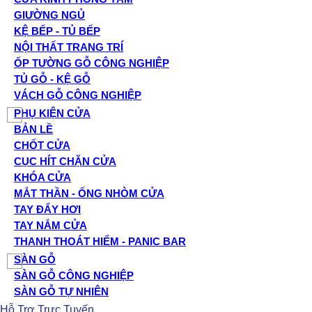
GIƯỜNG NGỦ
KỆ BẾP - TỦ BẾP
NỘI THẤT TRANG TRÍ
ỐP TƯỜNG GỖ CÔNG NGHIỆP
TỦ GỖ - KỆ GỖ
VÁCH GỖ CÔNG NGHIỆP
PHỤ KIỆN CỬA
BẢN LỀ
CHỐT CỬA
CỤC HÍT CHẶN CỬA
KHÓA CỬA
MẮT THẦN - ỐNG NHÒM CỬA
TAY ĐẨY HƠI
TAY NẮM CỬA
THANH THOÁT HIỂM - PANIC BAR
SÀN GỖ
SÀN GỖ CÔNG NGHIỆP
SÀN GỖ TỰ NHIÊN
Hỗ Trợ Trực Tuyến