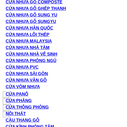
CỬA NHỰA GỖ COMPOSTE
CỬA NHỰA GỖ GHÉP THANH
CỬA NHỰA GỖ SUNG YU
CỬA NHỰA GỖ SUNGYU
CỬA NHỰA HÀN QUỐC
CỬA NHỰA LÕI THÉP
CỬA NHỰA MALAYSIA
CỬA NHỰA NHÀ TẮM
CỬA NHỰA NHÀ VỆ SINH
CỬA NHỰA PHÒNG NGỦ
CỬA NHỰA PVC
CỬA NHỰA SÀI GÒN
CỬA NHỰA VÂN GỖ
CỬA VÒM NHỰA
CỬA PANÔ
CỬA PHẲNG
CỬA THÔNG PHÒNG
NỘI THẤT
CẦU THANG GỖ
CỬA KÍNH PHÒNG TẮM