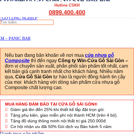
CỬA NHỰA GỖ SUNGYU SYB.P4R-B06
THẤT CẦU THANG GỖ
Hotline CSKH
THẤT KỆ BẾP – TỦ BẾP
Viết đánh giá
0899.400.400
THẤT TỦ GỖ – KỆ GỖ
 GỖ CÔNG NGHIỆP
Tìm
kiếm:
M – PANIC BAR
Nếu bạn đang băn khoăn về nơi mua
cửa nhựa gỗ
Composite
thì đến ngay
Công ty Win-Cửa Gỗ Sài Gòn
–
đơn vị chuyên sản xuất, phân phối sản phẩm tốt nhất, cam
kết bán giá cạnh tranh nhất cho khách hàng. Nhiều năm
qua,
Cửa Gỗ Sài Gòn
tự hào là người đồng hành tin cậy
của mọi khách hàng với dòng sản phẩm cửa nhựa gỗ
Composite chất lượng cao.
MUA HÀNG ĐẢM BẢO TẠI CỬA GỖ SÀI GÒN®
Giảm giá lên đến 25% khi thiết kế lắp đặt trọn gói.
Tặng phụ kiện, giao miễn phí nội thành HCM (trên 4 bộ).
Tặng đồ dùng thông minh nội thất trị giá 250.000đ.
Cơ hội nhận ưu đãi 50% Gói dịch vụ Bảo hành 5 năm.
Danh mục sản phẩm