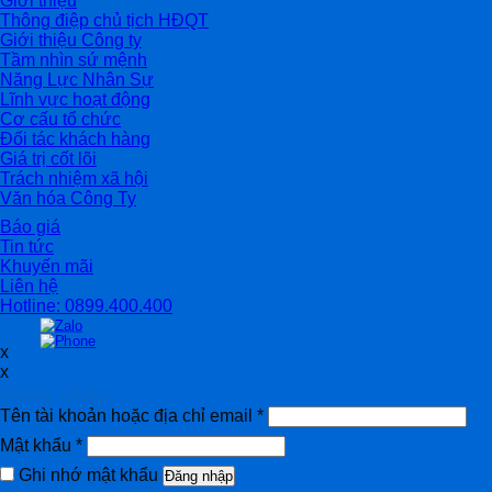
Giới thiệu
Thông điệp chủ tịch HĐQT
Giới thiệu Công ty
Tầm nhìn sứ mệnh
Năng Lực Nhân Sự
Lĩnh vực hoạt động
Cơ cấu tổ chức
Đối tác khách hàng
Giá trị cốt lõi
Trách nhiệm xã hội
Văn hóa Công Ty
Báo giá
Tin tức
Khuyến mãi
Liên hệ
Hotline: 0899.400.400
x
x
Đăng nhập
Tên tài khoản hoặc địa chỉ email
*
Mật khẩu
*
Ghi nhớ mật khẩu
Đăng nhập