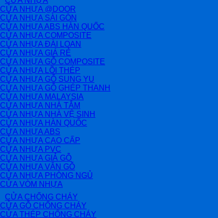
CỬA NHỰA
CỬA NHỰA @DOOR
CỬA NHỰA SÀI GÒN
CỬA NHỰA ABS HÀN QUỐC
CỬA NHỰA COMPOSITE
CỬA NHỰA ĐÀI LOAN
CỬA NHỰA GIÁ RẺ
CỬA NHỰA GỖ COMPOSITE
CỬA NHỰA LÕI THÉP
CỬA NHỰA GỖ SUNG YU
CỬA NHỰA GỖ GHÉP THANH
CỬA NHỰA MALAYSIA
CỬA NHỰA NHÀ TẮM
CỬA NHỰA NHÀ VỆ SINH
CỬA NHỰA HÀN QUỐC
CỬA NHỰA ABS
CỬA NHỰA CAO CẤP
CỬA NHỰA PVC
CỬA NHỰA GIẢ GỖ
CỬA NHỰA VÂN GỖ
CỬA NHỰA PHÒNG NGỦ
CỬA VÒM NHỰA
CỬA CHỐNG CHÁY
CỬA GỖ CHỐNG CHÁY
CỬA THÉP CHỐNG CHÁY