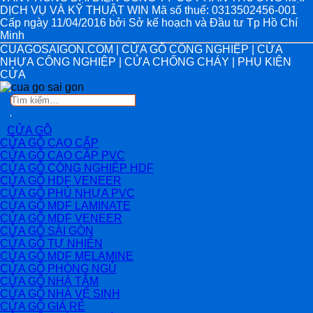
DỊCH VỤ VÀ KỸ THUẬT WIN Mã số thuế: 0313502456-001
Cấp ngày 11/04/2016 bởi Sở kế hoạch và Đầu tư Tp Hồ Chí
Minh
CUAGOSAIGON.COM | CỬA GỖ CÔNG NGHIỆP | CỬA
NHỰA CÔNG NGHIỆP | CỬA CHỐNG CHÁY | PHỤ KIỆN
CỬA
Tìm
kiếm:
CỬA GỖ
CỬA GỖ CAO CẤP
CỬA GỖ CAO CẤP PVC
CỬA GỖ CÔNG NGHIỆP HDF
CỬA GỖ HDF VENEER
CỬA GỖ PHỦ NHỰA PVC
CỬA GỖ MDF LAMINATE
CỬA GỖ MDF VENEER
CỬA GỖ SÀI GÒN
CỬA GỖ TỰ NHIÊN
CỬA GỖ MDF MELAMINE
CỬA GỖ PHÒNG NGỦ
CỬA GỖ NHÀ TẮM
CỬA GỖ NHÀ VỆ SINH
CỬA GỖ GIÁ RẺ