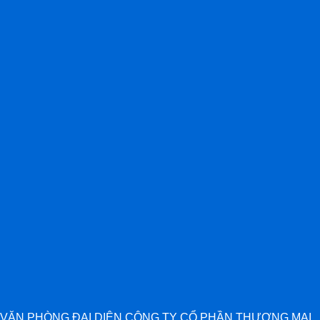
VĂN PHÒNG ĐẠI DIỆN CÔNG TY CỔ PHẦN THƯƠNG MẠI