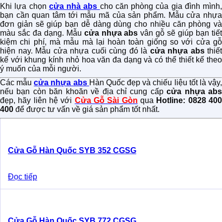
Khi lựa chọn
cửa nhà abs
cho căn phòng của gia đình mình,
bạn cần quan tâm tới mẫu mã của sản phẩm. Mẫu cửa nhựa
đơn giản sẽ giúp bạn dễ dàng dùng cho nhiều căn phòng và
màu sắc đa dạng. Mẫu
cửa nhựa abs
vân gỗ sẽ giúp bạn tiế
kiệm chi phí, mà mẫu mà lại hoàn toàn giống so với cửa gỗ
hiện nay. Mẫu cửa nhựa cuối cùng đó là
cửa nhựa abs
thiết
kế với khung kính nhỏ hoa văn đa dạng và có thể thiết kế theo
ý muốn của mỗi người.
Các mẫu
cửa nhựa abs
Hàn Quốc
đẹp và chiếu liệu tốt là vậy
nếu bạn còn băn khoăn về địa chỉ cung cấp
cửa nhựa ab
đẹp, hãy liên hệ với
Cửa Gỗ Sài Gòn
qua
Hotline: 0828 40
400
để được tư vấn về giá sản phẩm tốt nhất.
Cửa Gỗ Hàn Quốc SYB 352 CGSG
Đọc tiếp
Cửa Gỗ Hàn Quốc SYB 772 CGSG