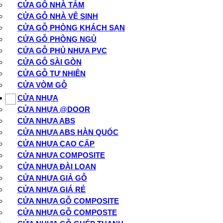
CỬA GỖ NHÀ TẮM
CỬA GỖ NHÀ VỆ SINH
CỬA GỖ PHÒNG KHÁCH SẠN
CỬA GỖ PHÒNG NGỦ
CỬA GỖ PHỦ NHỰA PVC
CỬA GỖ SÀI GÒN
CỬA GỖ TỰ NHIÊN
CỬA VÒM GỖ
CỬA NHỰA
CỬA NHỰA @DOOR
CỬA NHỰA ABS
CỬA NHỰA ABS HÀN QUỐC
CỬA NHỰA CAO CẤP
CỬA NHỰA COMPOSITE
CỬA NHỰA ĐÀI LOAN
CỬA NHỰA GIẢ GỖ
CỬA NHỰA GIÁ RẺ
CỬA NHỰA GỖ COMPOSITE
CỬA NHỰA GỖ COMPOSTE