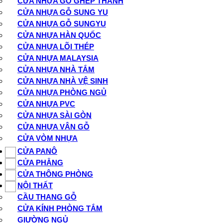
CỬA NHỰA GỖ GHÉP THANH
CỬA NHỰA GỖ SUNG YU
CỬA NHỰA GỖ SUNGYU
CỬA NHỰA HÀN QUỐC
CỬA NHỰA LÕI THÉP
CỬA NHỰA MALAYSIA
CỬA NHỰA NHÀ TẮM
CỬA NHỰA NHÀ VỆ SINH
CỬA NHỰA PHÒNG NGỦ
CỬA NHỰA PVC
CỬA NHỰA SÀI GÒN
CỬA NHỰA VÂN GỖ
CỬA VÒM NHỰA
CỬA PANÔ
CỬA PHẲNG
CỬA THÔNG PHÒNG
NỘI THẤT
CẦU THANG GỖ
CỬA KÍNH PHÒNG TẮM
GIƯỜNG NGỦ