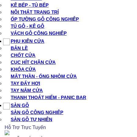
KỆ BẾP - TỦ BẾP
NỘI THẤT TRANG TRÍ
ỐP TƯỜNG GỖ CÔNG NGHIỆP
TỦ GỖ - KỆ GỖ
VÁCH GỖ CÔNG NGHIỆP
PHỤ KIỆN CỬA
BẢN LỀ
CHỐT CỬA
CỤC HÍT CHẶN CỬA
KHÓA CỬA
MẮT THẦN - ỐNG NHÒM CỬA
TAY ĐẨY HƠI
TAY NẮM CỬA
THANH THOÁT HIỂM - PANIC BAR
SÀN GỖ
SÀN GỖ CÔNG NGHIỆP
SÀN GỖ TỰ NHIÊN
Hỗ Trợ Trực Tuyến