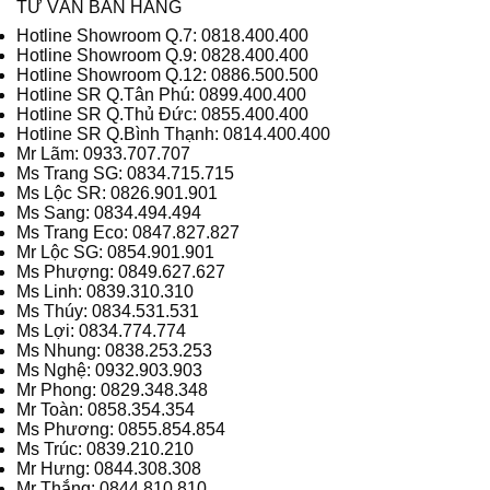
TƯ VẤN BÁN HÀNG
Hotline Showroom Q.7: 0818.400.400
Hotline Showroom Q.9: 0828.400.400
Hotline Showroom Q.12: 0886.500.500
Hotline SR Q.Tân Phú: 0899.400.400
Hotline SR Q.Thủ Đức: 0855.400.400
Hotline SR Q.Bình Thạnh: 0814.400.400
Mr Lãm: 0933.707.707
Ms Trang SG: 0834.715.715
Ms Lộc SR: 0826.901.901
Ms Sang: 0834.494.494
Ms Trang Eco: 0847.827.827
Mr Lộc SG: 0854.901.901
Ms Phượng: 0849.627.627
Ms Linh: 0839.310.310
Ms Thúy: 0834.531.531
Ms Lợi: 0834.774.774
Ms Nhung: 0838.253.253
Ms Nghệ: 0932.903.903
Mr Phong: 0829.348.348
Mr Toàn: 0858.354.354
Ms Phương: 0855.854.854
Ms Trúc: 0839.210.210
Mr Hưng: 0844.308.308
Mr Thắng: 0844.810.810