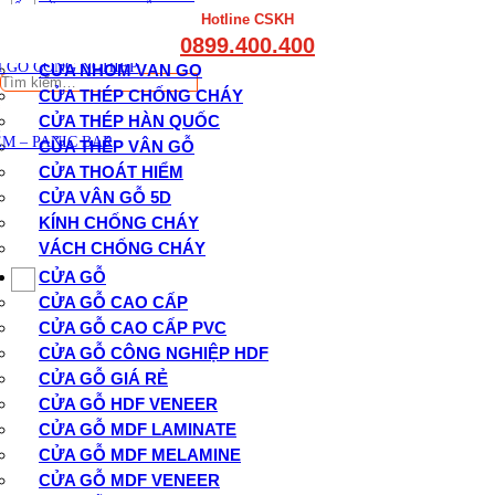
THẤT CẦU THANG GỖ
CỬA GỖ CHỐNG CHÁY
Hotline CSKH
THẤT KỆ BẾP – TỦ BẾP
0899.400.400
CỬA KÍNH CHỐNG CHÁY
THẤT TỦ GỖ – KỆ GỖ
 GỖ CÔNG NGHIỆP
CỬA NHÔM VÂN GỖ
Tìm
CỬA THÉP CHỐNG CHÁY
kiếm:
CỬA THÉP HÀN QUỐC
M – PANIC BAR
CỬA THÉP VÂN GỖ
CỬA THOÁT HIỂM
CỬA VÂN GỖ 5D
KÍNH CHỐNG CHÁY
VÁCH CHỐNG CHÁY
CỬA GỖ
CỬA GỖ CAO CẤP
CỬA GỖ CAO CẤP PVC
CỬA GỖ CÔNG NGHIỆP HDF
CỬA GỖ GIÁ RẺ
CỬA GỖ HDF VENEER
CỬA GỖ MDF LAMINATE
CỬA GỖ MDF MELAMINE
CỬA GỖ MDF VENEER