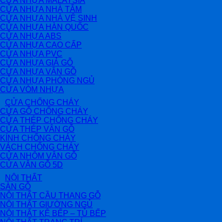
CỬA NHỰA MALAYSIA
CỬA NHỰA NHÀ TẮM
CỬA NHỰA NHÀ VỆ SINH
CỬA NHỰA HÀN QUỐC
CỬA NHỰA ABS
CỬA NHỰA CAO CẤP
CỬA NHỰA PVC
CỬA NHỰA GIẢ GỖ
CỬA NHỰA VÂN GỖ
CỬA NHỰA PHÒNG NGỦ
CỬA VÒM NHỰA
CỬA CHỐNG CHÁY
CỬA GỖ CHỐNG CHÁY
CỬA THÉP CHỐNG CHÁY
CỬA THÉP VÂN GỖ
KÍNH CHỐNG CHÁY
VÁCH CHỐNG CHÁY
CỬA NHÔM VÂN GỖ
CỬA VÂN GỖ 5D
NỘI THẤT
SÀN GỖ
NỘI THẤT CẦU THANG GỖ
NỘI THẤT GIƯỜNG NGỦ
NỘI THẤT KỆ BẾP – TỦ BẾP