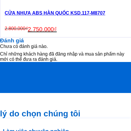
CỬA NHỰA ABS HÀN QUỐC KSD.117-M8707
Original
Current
2.800.000
₫
2.750.000
₫
price
price
was:
is:
Đánh giá
2.800.000₫.
2.750.000₫.
Chưa có đánh giá nào.
Chỉ những khách hàng đã đăng nhập và mua sản phẩm này
mới có thể đưa ra đánh giá.
lý do chọn chúng tôi