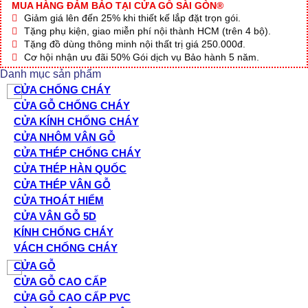
MUA HÀNG ĐẢM BẢO TẠI CỬA GỖ SÀI GÒN®
Giảm giá lên đến 25% khi thiết kế lắp đặt trọn gói.
Tặng phụ kiện, giao miễn phí nội thành HCM (trên 4 bộ).
Tặng đồ dùng thông minh nội thất trị giá 250.000đ.
Cơ hội nhận ưu đãi 50% Gói dịch vụ Bảo hành 5 năm.
Danh mục sản phẩm
CỬA CHỐNG CHÁY
CỬA GỖ CHỐNG CHÁY
CỬA KÍNH CHỐNG CHÁY
CỬA NHÔM VÂN GỖ
CỬA THÉP CHỐNG CHÁY
CỬA THÉP HÀN QUỐC
CỬA THÉP VÂN GỖ
CỬA THOÁT HIỂM
CỬA VÂN GỖ 5D
KÍNH CHỐNG CHÁY
VÁCH CHỐNG CHÁY
CỬA GỖ
CỬA GỖ CAO CẤP
CỬA GỖ CAO CẤP PVC