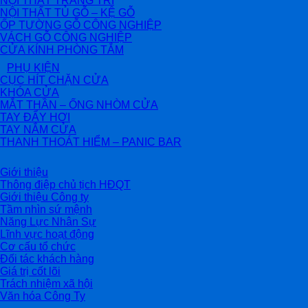
NỘI THẤT TRANG TRÍ
NỘI THẤT TỦ GỖ – KỆ GỖ
ỐP TƯỜNG GỖ CÔNG NGHIỆP
VÁCH GỖ CÔNG NGHIỆP
CỬA KÍNH PHÒNG TẮM
PHỤ KIỆN
CỤC HÍT CHẶN CỬA
KHÓA CỬA
MẮT THẦN – ỐNG NHÒM CỬA
TAY ĐẨY HƠI
TAY NẮM CỬA
THANH THOÁT HIỂM – PANIC BAR
Giới thiệu
Thông điệp chủ tịch HĐQT
Giới thiệu Công ty
Tầm nhìn sứ mệnh
Năng Lực Nhân Sự
Lĩnh vực hoạt động
Cơ cấu tổ chức
Đối tác khách hàng
Giá trị cốt lõi
Trách nhiệm xã hội
Văn hóa Công Ty