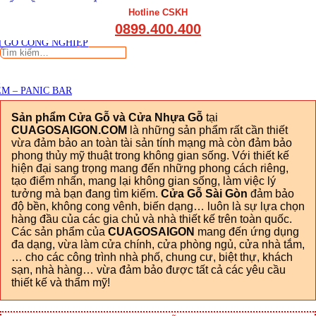
THẤT CẦU THANG GỖ
Viết đánh giá
Hotline CSKH
THẤT KỆ BẾP – TỦ BẾP
0899.400.400
THẤT TỦ GỖ – KỆ GỖ
 GỖ CÔNG NGHIỆP
Tìm
kiếm:
M – PANIC BAR
Sản phẩm Cửa Gỗ và Cửa Nhựa Gỗ
tại
CUAGOSAIGON.COM
là những sản phẩm rất cần thiết
vừa đảm bảo an toàn tài sản tính mạng mà còn đảm bảo
phong thủy mỹ thuật trong không gian sống. Với thiết kế
hiện đại sang trọng mang đến những phong cách riêng,
tạo điểm nhấn, mang lại không gian sống, làm việc lý
tưởng mà bạn đang tìm kiếm.
Cửa Gỗ Sài Gòn
đảm bảo
độ bền, không cong vênh, biến dạng… luôn là sự lựa chọn
hàng đầu của các gia chủ và nhà thiết kế trên toàn quốc.
Các sản phẩm của
CUAGOSAIGON
mang đến ứng dụng
đa dạng, vừa làm cửa chính, cửa phòng ngủ, cửa nhà tắm,
… cho các công trình nhà phố, chung cư, biệt thự, khách
sạn, nhà hàng… vừa đảm bảo được tất cả các yêu cầu
thiết kế và thẩm mỹ!