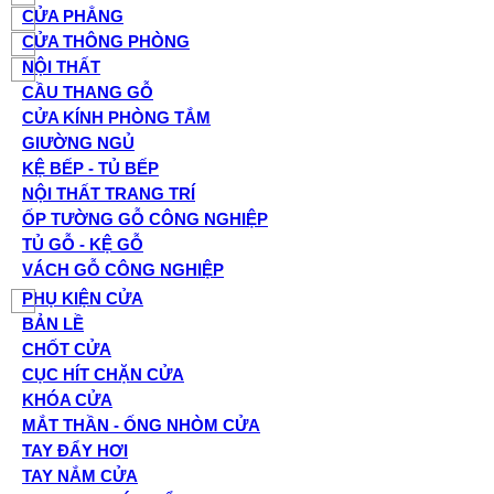
CỬA PHẲNG
CỬA THÔNG PHÒNG
NỘI THẤT
CẦU THANG GỖ
CỬA KÍNH PHÒNG TẮM
GIƯỜNG NGỦ
KỆ BẾP - TỦ BẾP
NỘI THẤT TRANG TRÍ
ỐP TƯỜNG GỖ CÔNG NGHIỆP
TỦ GỖ - KỆ GỖ
VÁCH GỖ CÔNG NGHIỆP
PHỤ KIỆN CỬA
BẢN LỀ
CHỐT CỬA
CỤC HÍT CHẶN CỬA
KHÓA CỬA
MẮT THẦN - ỐNG NHÒM CỬA
TAY ĐẨY HƠI
TAY NẮM CỬA