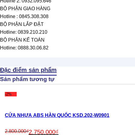
Hotline 2: 0932.095.646
BỘ PHẬN GIAO HÀNG
Hotline : 0845.308.308
BỘ PHẬN LẮP ĐẶT
Hotline: 0839.210.210
BỘ PHẬN KẾ TOÁN
Hotline: 0888.30.06.82
Đặc điểm sản phẩm
Sản phẩm tương tự
-2%
CỬA NHỰA ABS HÀN QUỐC KSD.202-W0901
Original
Current
2.800.000
₫
2.750.000
₫