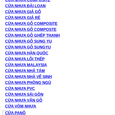
CỬA NHỰA ĐÀI LOAN
CỬA NHỰA GIẢ GỖ
CỬA NHỰA GIÁ RẺ
CỬA NHỰA GỖ COMPOSITE
CỬA NHỰA GỖ COMPOSTE
CỬA NHỰA GỖ GHÉP THANH
CỬA NHỰA GỖ SUNG YU
CỬA NHỰA GỖ SUNGYU
CỬA NHỰA HÀN QUỐC
CỬA NHỰA LÕI THÉP
CỬA NHỰA MALAYSIA
CỬA NHỰA NHÀ TẮM
CỬA NHỰA NHÀ VỆ SINH
CỬA NHỰA PHÒNG NGỦ
CỬA NHỰA PVC
CỬA NHỰA SÀI GÒN
CỬA NHỰA VÂN GỖ
CỬA VÒM NHỰA
CỬA PANÔ