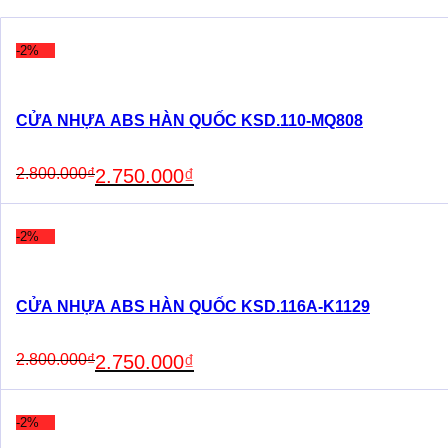
price
price
was:
is:
2.800.000₫.
2.750.000₫.
-2%
CỬA NHỰA ABS HÀN QUỐC KSD.110-MQ808
Original
Current
2.800.000
₫
2.750.000
₫
price
price
was:
is:
2.800.000₫.
2.750.000₫.
-2%
CỬA NHỰA ABS HÀN QUỐC KSD.116A-K1129
Original
Current
2.800.000
₫
2.750.000
₫
price
price
was:
is:
2.800.000₫.
2.750.000₫.
-2%