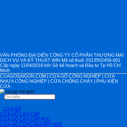
VĂN PHÒNG ĐẠI DIỆN CÔNG TY CỔ PHẦN THƯƠNG MẠI
DỊCH VỤ VÀ KỸ THUẬT WIN Mã số thuế: 0313502456-001
Cấp ngày 11/04/2016 bởi Sở kế hoạch và Đầu tư Tp Hồ Chí
Minh
CUAGOSAIGON.COM | CỬA GỖ CÔNG NGHIỆP | CỬA
NHỰA CÔNG NGHIỆP | CỬA CHỐNG CHÁY | PHỤ KIỆN
CỬA
Tìm
kiếm:
CỬA GỖ
CỬA GỖ CAO CẤP
CỬA GỖ CAO CẤP PVC
CỬA GỖ CÔNG NGHIỆP HDF