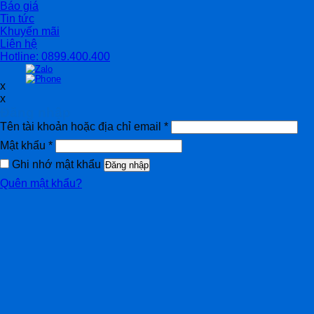
Báo giá
Tin tức
Khuyến mãi
Liên hệ
Hotline: 0899.400.400
x
x
Đăng nhập
Tên tài khoản hoặc địa chỉ email
*
Mật khẩu
*
Ghi nhớ mật khẩu
Đăng nhập
Quên mật khẩu?