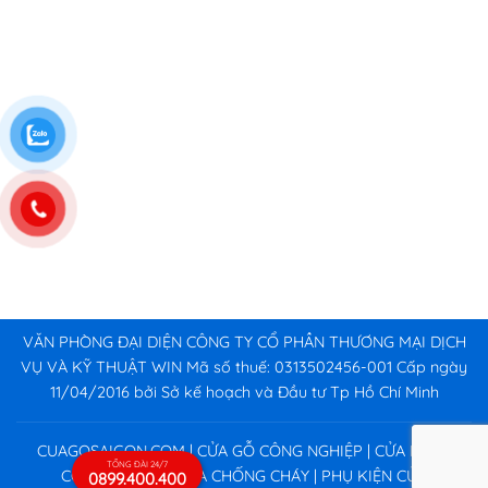
VĂN PHÒNG ĐẠI DIỆN CÔNG TY CỔ PHẦN THƯƠNG MẠI DỊCH
VỤ VÀ KỸ THUẬT WIN Mã số thuế: 0313502456-001 Cấp ngày
11/04/2016 bởi Sở kế hoạch và Đầu tư Tp Hồ Chí Minh
CUAGOSAIGON.COM | CỬA GỖ CÔNG NGHIỆP | CỬA NHỰA
TỔNG ĐÀI 24/7
CÔNG NGHIỆP | CỬA CHỐNG CHÁY | PHỤ KIỆN CỬA
0899.400.400