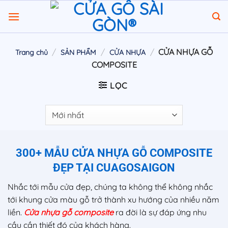
Chuyển
đến
nội
dung
/
/
/
CỬA NHỰA GỖ
Trang chủ
SẢN PHẨM
CỬA NHỰA
COMPOSITE
LỌC
300+ MẪU CỬA NHỰA GỖ COMPOSITE
ĐẸP TẠI CUAGOSAIGON
Nhắc tới mẫu cửa đẹp, chúng ta không thể không nhắc
tới khung cửa màu gỗ trở thành xu hướng của nhiều năm
liền.
Cửa nhựa gỗ composite
ra đời là sự đáp ứng nhu
cầu cần thiết đó của khách hàng.