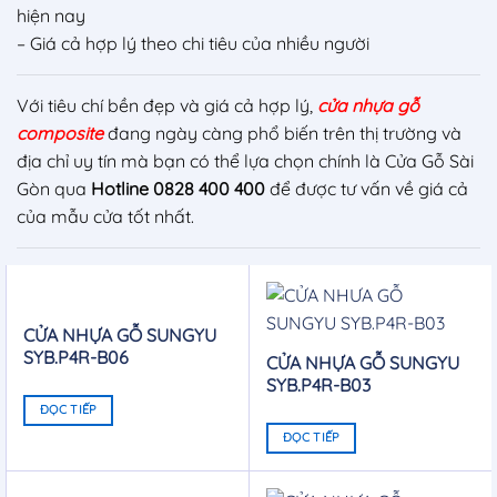
hiện nay
– Giá cả hợp lý theo chi tiêu của nhiều người
Với tiêu chí bền đẹp và giá cả hợp lý,
cửa nhựa gỗ
composite
đang ngày càng phổ biến trên thị trường và
địa chỉ uy tín mà bạn có thể lựa chọn chính là Cửa Gỗ Sài
Gòn qua
Hotline 0828 400 400
để được tư vấn về giá cả
của mẫu cửa tốt nhất.
CỬA NHỰA GỖ SUNGYU
SYB.P4R-B06
CỬA NHỰA GỖ SUNGYU
SYB.P4R-B03
ĐỌC TIẾP
ĐỌC TIẾP