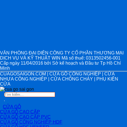
VĂN PHÒNG ĐẠI DIỆN CÔNG TY CỔ PHẦN THƯƠNG MẠI
DỊCH VỤ VÀ KỸ THUẬT WIN Mã số thuế: 0313502456-001
Cấp ngày 11/04/2016 bởi Sở kế hoạch và Đầu tư Tp Hồ Chí
Minh
CUAGOSAIGON.COM | CỬA GỖ CÔNG NGHIỆP | CỬA
NHỰA CÔNG NGHIỆP | CỬA CHỐNG CHÁY | PHỤ KIỆN
CỬA
Tìm
kiếm:
CỬA GỖ
CỬA GỖ CAO CẤP
CỬA GỖ CAO CẤP PVC
CỬA GỖ CÔNG NGHIỆP HDF