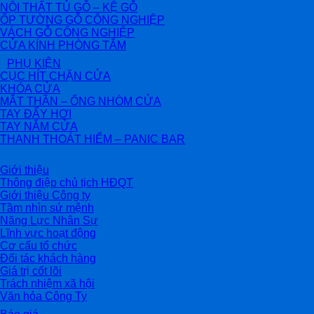
NỘI THẤT TỦ GỖ – KỆ GỖ
ỐP TƯỜNG GỖ CÔNG NGHIỆP
VÁCH GỖ CÔNG NGHIỆP
CỬA KÍNH PHÒNG TẮM
PHỤ KIỆN
CỤC HÍT CHẶN CỬA
KHÓA CỬA
MẮT THẦN – ỐNG NHÒM CỬA
TAY ĐẨY HƠI
TAY NẮM CỬA
THANH THOÁT HIỂM – PANIC BAR
Giới thiệu
Thông điệp chủ tịch HĐQT
Giới thiệu Công ty
Tầm nhìn sứ mệnh
Năng Lực Nhân Sự
Lĩnh vực hoạt động
Cơ cấu tổ chức
Đối tác khách hàng
Giá trị cốt lõi
Trách nhiệm xã hội
Văn hóa Công Ty