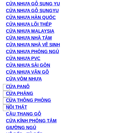
CỬA NHỰA GỖ SUNG YU
CỬA NHỰA GỖ SUNGYU
CỬA NHỰA HÀN QUỐC
CỬA NHỰA LÕI THÉP
CỬA NHỰA MALAYSIA
CỬA NHỰA NHÀ TẮM
CỬA NHỰA NHÀ VỆ SINH
CỬA NHỰA PHÒNG NGỦ
CỬA NHỰA PVC
CỬA NHỰA SÀI GÒN
CỬA NHỰA VÂN GỖ
CỬA VÒM NHỰA
CỬA PANÔ
CỬA PHẲNG
CỬA THÔNG PHÒNG
NỘI THẤT
CẦU THANG GỖ
CỬA KÍNH PHÒNG TẮM
GIƯỜNG NGỦ