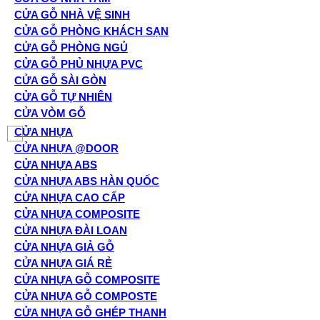
CỬA GỖ NHÀ VỆ SINH
CỬA GỖ PHÒNG KHÁCH SẠN
CỬA GỖ PHÒNG NGỦ
CỬA GỖ PHỦ NHỰA PVC
CỬA GỖ SÀI GÒN
CỬA GỖ TỰ NHIÊN
CỬA VÒM GỖ
CỬA NHỰA
CỬA NHỰA @DOOR
CỬA NHỰA ABS
CỬA NHỰA ABS HÀN QUỐC
CỬA NHỰA CAO CẤP
CỬA NHỰA COMPOSITE
CỬA NHỰA ĐÀI LOAN
CỬA NHỰA GIẢ GỖ
CỬA NHỰA GIÁ RẺ
CỬA NHỰA GỖ COMPOSITE
CỬA NHỰA GỖ COMPOSTE
CỬA NHỰA GỖ GHÉP THANH