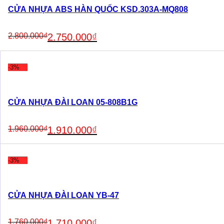
CỬA NHỰA ABS HÀN QUỐC KSD.303A-MQ808
Original
Current
2.800.000
₫
2.750.000
₫
price
price
was:
is:
2.800.000₫.
2.750.000₫.
-3%
CỬA NHỰA ĐÀI LOAN 05-808B1G
Original
Current
1.960.000
₫
1.910.000
₫
price
price
was:
is:
1.960.000₫.
1.910.000₫.
-3%
CỬA NHỰA ĐÀI LOAN YB-47
Original
Current
1.760.000
₫
1.710.000
₫