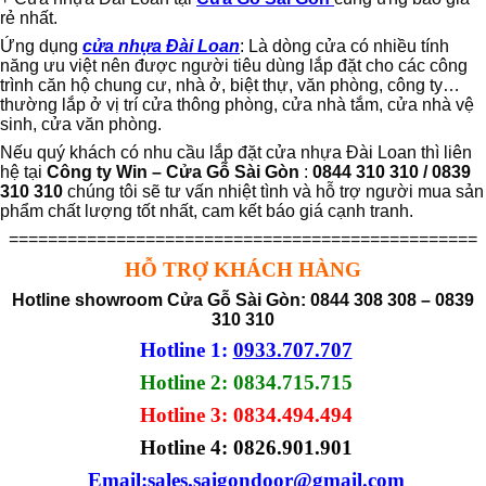
rẻ nhất.
Ứng dụng
cửa nhựa Đài Loan
: Là dòng cửa có nhiều tính
năng ưu việt nên được người tiêu dùng lắp đặt cho các công
trình căn hộ chung cư, nhà ở, biệt thự, văn phòng, công ty…
thường lắp ở vị trí cửa thông phòng, cửa nhà tắm, cửa nhà vệ
sinh, cửa văn phòng.
Nếu quý khách có nhu cầu lắp đặt cửa nhựa Đài Loan thì liên
hệ tại
Công ty Win – Cửa Gỗ Sài Gòn
:
0844 310 310 / 0839
310 310
chúng tôi sẽ tư vấn nhiệt tình và hỗ trợ người mua sản
phẩm chất lượng tốt nhất, cam kết báo giá cạnh tranh.
================================================
HỖ TRỢ KHÁCH HÀNG
Hotline showroom Cửa Gỗ Sài Gòn: 0844 308 308 – 0839
310 310
Hotline 1:
0933.707.707
Hotline 2: 0834.715.715
Hotline 3: 0834.494.494
Hotline 4:
0826.901.901
Email:
sales.saigondoor@gmail.com