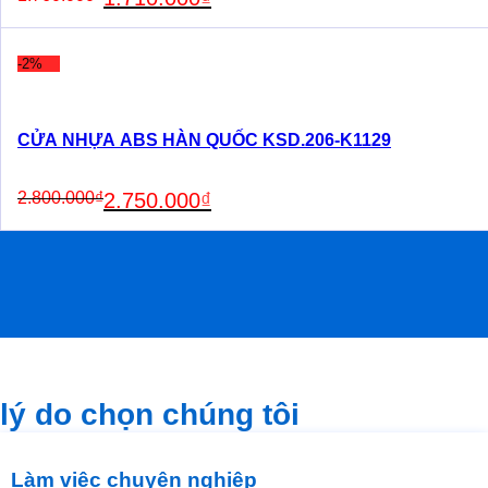
price
price
was:
is:
1.760.000₫.
1.710.000₫.
-2%
CỬA NHỰA ABS HÀN QUỐC KSD.206-K1129
Original
Current
2.800.000
₫
2.750.000
₫
price
price
was:
is:
2.800.000₫.
2.750.000₫.
lý do chọn chúng tôi
Làm việc chuyên nghiệp