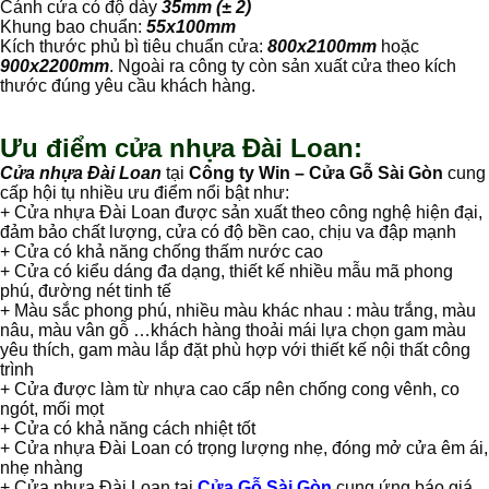
Cánh cửa có độ dày
35mm (± 2)
Khung bao chuẩn:
55x100mm
Kích thước phủ bì tiêu chuẩn cửa:
800x2100mm
hoặc
900x2200mm
. Ngoài ra công ty còn sản xuất cửa theo kích
thước đúng yêu cầu khách hàng.
Ưu điểm cửa nhựa Đài Loan:
Cửa nhựa Đài Loan
tại
Công ty Win – Cửa Gỗ Sài Gòn
cung
cấp hội tụ nhiều ưu điểm nổi bật như:
+ Cửa nhựa Đài Loan được sản xuất theo công nghệ hiện đại,
đảm bảo chất lượng, cửa có độ bền cao, chịu va đập mạnh
+ Cửa có khả năng chống thấm nước cao
+ Cửa có kiểu dáng đa dạng, thiết kế nhiều mẫu mã phong
phú, đường nét tinh tế
+ Màu sắc phong phú, nhiều màu khác nhau : màu trắng, màu
nâu, màu vân gỗ …khách hàng thoải mái lựa chọn gam màu
yêu thích, gam màu lắp đặt phù hợp với thiết kế nội thất công
trình
+ Cửa được làm từ nhựa cao cấp nên chống cong vênh, co
ngót, mối mọt
+ Cửa có khả năng cách nhiệt tốt
+ Cửa nhựa Đài Loan có trọng lượng nhẹ, đóng mở cửa êm ái,
nhẹ nhàng
+ Cửa nhựa Đài Loan tại
Cửa Gỗ Sài Gòn
cung ứng báo giá