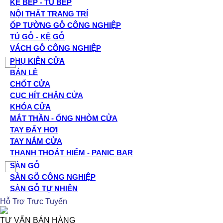
KỆ BẾP - TỦ BẾP
NỘI THẤT TRANG TRÍ
ỐP TƯỜNG GỖ CÔNG NGHIỆP
TỦ GỖ - KỆ GỖ
VÁCH GỖ CÔNG NGHIỆP
PHỤ KIỆN CỬA
BẢN LỀ
CHỐT CỬA
CỤC HÍT CHẶN CỬA
KHÓA CỬA
MẮT THẦN - ỐNG NHÒM CỬA
TAY ĐẨY HƠI
TAY NẮM CỬA
THANH THOÁT HIỂM - PANIC BAR
SÀN GỖ
SÀN GỖ CÔNG NGHIỆP
SÀN GỖ TỰ NHIÊN
Hỗ Trợ Trực Tuyến
TƯ VẤN BÁN HÀNG