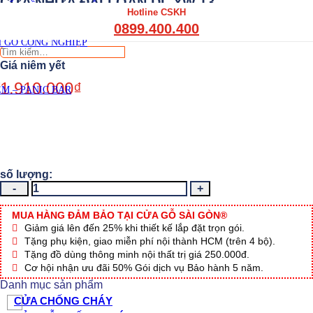
CỬA NHỰA ĐÀI LOAN DL.YW.13
THẤT CẦU THANG GỖ
Hotline CSKH
THẤT KỆ BẾP – TỦ BẾP
Viết đánh giá
0899.400.400
THẤT TỦ GỖ – KỆ GỖ
 GỖ CÔNG NGHIỆP
Tìm
kiếm:
1.910.000
₫
M – PANIC BAR
CỬA
NHỰA
ĐÀI
MUA HÀNG ĐẢM BẢO TẠI CỬA GỖ SÀI GÒN®
LOAN
Giảm giá lên đến 25% khi thiết kế lắp đặt trọn gói.
DL.YW.13
Tặng phụ kiện, giao miễn phí nội thành HCM (trên 4 bộ).
số
Tặng đồ dùng thông minh nội thất trị giá 250.000đ.
lượng
Cơ hội nhận ưu đãi 50% Gói dịch vụ Bảo hành 5 năm.
Danh mục sản phẩm
CỬA CHỐNG CHÁY