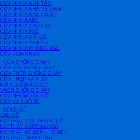
CỬA NHỰA NHÀ TẮM
CỬA NHỰA NHÀ VỆ SINH
CỬA NHỰA HÀN QUỐC
CỬA NHỰA ABS
CỬA NHỰA CAO CẤP
CỬA NHỰA PVC
CỬA NHỰA GIẢ GỖ
CỬA NHỰA VÂN GỖ
CỬA NHỰA PHÒNG NGỦ
CỬA VÒM NHỰA
CỬA CHỐNG CHÁY
CỬA GỖ CHỐNG CHÁY
CỬA THÉP CHỐNG CHÁY
CỬA THÉP VÂN GỖ
KÍNH CHỐNG CHÁY
VÁCH CHỐNG CHÁY
CỬA NHÔM VÂN GỖ
CỬA VÂN GỖ 5D
NỘI THẤT
SÀN GỖ
NỘI THẤT CẦU THANG GỖ
NỘI THẤT GIƯỜNG NGỦ
NỘI THẤT KỆ BẾP – TỦ BẾP
NỘI THẤT TRANG TRÍ