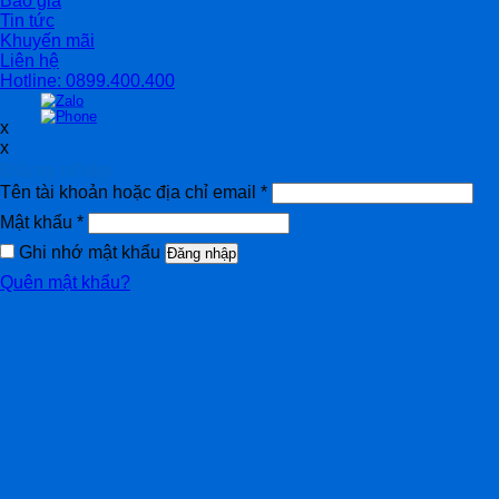
Báo giá
Tin tức
Khuyến mãi
Liên hệ
Hotline: 0899.400.400
x
x
Đăng nhập
Tên tài khoản hoặc địa chỉ email
*
Mật khẩu
*
Ghi nhớ mật khẩu
Đăng nhập
Quên mật khẩu?