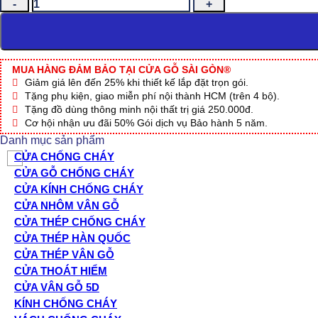
CỬA
NHỰA
ABS
HÀN
QUỐC
KSD.206-
MUA HÀNG ĐẢM BẢO TẠI CỬA GỖ SÀI GÒN®
K1129
Giảm giá lên đến 25% khi thiết kế lắp đặt trọn gói.
số
Tặng phụ kiện, giao miễn phí nội thành HCM (trên 4 bộ).
lượng
Tặng đồ dùng thông minh nội thất trị giá 250.000đ.
Cơ hội nhận ưu đãi 50% Gói dịch vụ Bảo hành 5 năm.
Danh mục sản phẩm
CỬA CHỐNG CHÁY
CỬA GỖ CHỐNG CHÁY
CỬA KÍNH CHỐNG CHÁY
CỬA NHÔM VÂN GỖ
CỬA THÉP CHỐNG CHÁY
CỬA THÉP HÀN QUỐC
CỬA THÉP VÂN GỖ
CỬA THOÁT HIỂM
CỬA VÂN GỖ 5D
KÍNH CHỐNG CHÁY