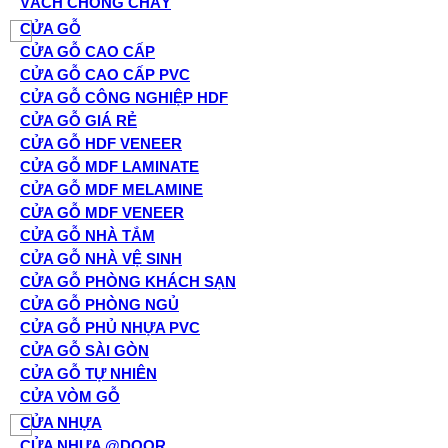
VÁCH CHỐNG CHÁY
CỬA GỖ
CỬA GỖ CAO CẤP
CỬA GỖ CAO CẤP PVC
CỬA GỖ CÔNG NGHIỆP HDF
CỬA GỖ GIÁ RẺ
CỬA GỖ HDF VENEER
CỬA GỖ MDF LAMINATE
CỬA GỖ MDF MELAMINE
CỬA GỖ MDF VENEER
CỬA GỖ NHÀ TẮM
CỬA GỖ NHÀ VỆ SINH
CỬA GỖ PHÒNG KHÁCH SẠN
CỬA GỖ PHÒNG NGỦ
CỬA GỖ PHỦ NHỰA PVC
CỬA GỖ SÀI GÒN
CỬA GỖ TỰ NHIÊN
CỬA VÒM GỖ
CỬA NHỰA
CỬA NHỰA @DOOR