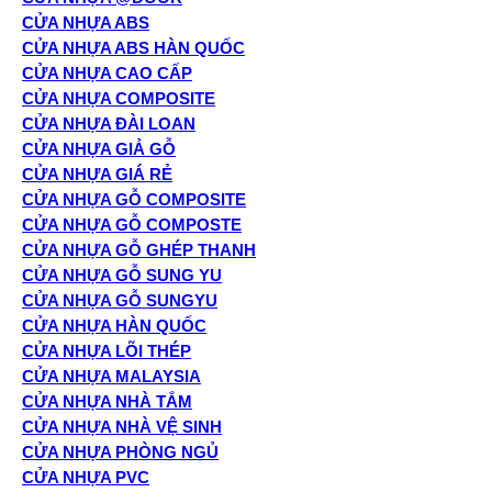
CỬA NHỰA ABS
CỬA NHỰA ABS HÀN QUỐC
CỬA NHỰA CAO CẤP
CỬA NHỰA COMPOSITE
CỬA NHỰA ĐÀI LOAN
CỬA NHỰA GIẢ GỖ
CỬA NHỰA GIÁ RẺ
CỬA NHỰA GỖ COMPOSITE
CỬA NHỰA GỖ COMPOSTE
CỬA NHỰA GỖ GHÉP THANH
CỬA NHỰA GỖ SUNG YU
CỬA NHỰA GỖ SUNGYU
CỬA NHỰA HÀN QUỐC
CỬA NHỰA LÕI THÉP
CỬA NHỰA MALAYSIA
CỬA NHỰA NHÀ TẮM
CỬA NHỰA NHÀ VỆ SINH
CỬA NHỰA PHÒNG NGỦ
CỬA NHỰA PVC