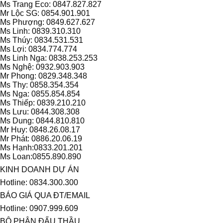
Ms Trang Eco: 0847.827.827
Mr Lộc SG: 0854.901.901
Ms Phượng: 0849.627.627
Ms Linh: 0839.310.310
Ms Thúy: 0834.531.531
Ms Lợi: 0834.774.774
Ms Linh Nga: 0838.253.253
Ms Nghệ: 0932.903.903
Mr Phong: 0829.348.348
Ms Thy: 0858.354.354
Ms Nga: 0855.854.854
Ms Thiếp: 0839.210.210
Ms Lưu: 0844.308.308
Ms Dung: 0844.810.810
Mr Huy: 0848.26.08.17
Mr Phát: 0886.20.06.19
Ms Hạnh:0833.201.201
Ms Loan:0855.890.890
KINH DOANH DỰ ÁN
Hotline: 0834.300.300
BÁO GIÁ QUA ĐT/EMAIL
Hotline: 0907.999.609
BỘ PHẬN ĐẤU THẦU