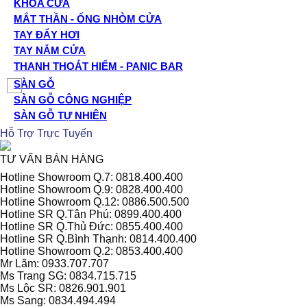
KHÓA CỬA
MẮT THẦN - ỐNG NHÒM CỬA
TAY ĐẨY HƠI
TAY NẮM CỬA
THANH THOÁT HIỂM - PANIC BAR
SÀN GỖ
SÀN GỖ CÔNG NGHIỆP
SÀN GỖ TỰ NHIÊN
Hỗ Trợ Trực Tuyến
TƯ VẤN BÁN HÀNG
Hotline Showroom Q.7: 0818.400.400
Hotline Showroom Q.9: 0828.400.400
Hotline Showroom Q.12: 0886.500.500
Hotline SR Q.Tân Phú: 0899.400.400
Hotline SR Q.Thủ Đức: 0855.400.400
Hotline SR Q.Bình Thạnh: 0814.400.400
Hotline Showroom Q.2: 0853.400.400
Mr Lãm: 0933.707.707
Ms Trang SG: 0834.715.715
Ms Lộc SR: 0826.901.901
Ms Sang: 0834.494.494