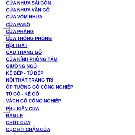
CỬA NHỰA SÀI GÒN
CỬA NHỰA VÂN GỖ
CỬA VÒM NHỰA
CỬA PANÔ
CỬA PHẲNG
CỬA THÔNG PHÒNG
NỘI THẤT
CẦU THANG GỖ
CỬA KÍNH PHÒNG TẮM
GIƯỜNG NGỦ
KỆ BẾP - TỦ BẾP
NỘI THẤT TRANG TRÍ
ỐP TƯỜNG GỖ CÔNG NGHIỆP
TỦ GỖ - KỆ GỖ
VÁCH GỖ CÔNG NGHIỆP
PHỤ KIỆN CỬA
BẢN LỀ
CHỐT CỬA
CỤC HÍT CHẶN CỬA