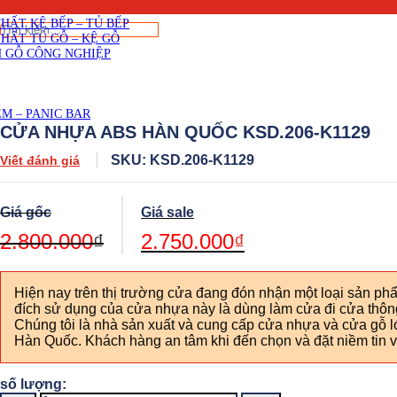
THẤT CẦU THANG GỖ
THẤT KỆ BẾP – TỦ BẾP
Tìm
THẤT TỦ GỖ – KỆ GỖ
kiếm:
 GỖ CÔNG NGHIỆP
M – PANIC BAR
CỬA NHỰA ABS HÀN QUỐC KSD.206-K1129
SKU: KSD.206-K1129
Viết đánh giá
Original
Current
price
price
was:
is:
2.800.000
₫
2.750.000
₫
2.800.000₫.
2.750.000₫.
Hiện nay trên thị trường cửa đang đón nhận một loại sản
đích sử dụng của cửa nhựa này là dùng làm cửa đi cửa thôn
Chúng tôi là nhà sản xuất và cung cấp cửa nhựa và cửa gỗ l
Hàn Quốc. Khách hàng an tâm khi đến chọn và đặt niềm tin