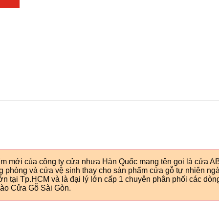
 phẩm mới của công ty cửa nhựa Hàn Quốc mang tên gọi là cử
g phòng và cửa vệ sinh thay cho sản phẩm cửa gỗ tự nhiên ng
ớn tại Tp.HCM và là đại lý lớn cấp 1 chuyên phân phối các dò
 vào Cửa Gỗ Sài Gòn.