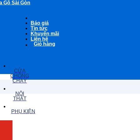
a Gỗ Sài Gòn
Báo giá
Tin tức
Khuyến mãi
Liên hệ
Giỏ hàng
CỬA
CHỐNG
CHÁY
NỘI
THẤT
PHỤ KIỆN