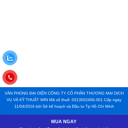
VĂN PHÒNG ĐẠI DIỆN CÔNG TY CỔ PHẦN THƯƠNG MẠI DỊCH
VỤ VÀ KỸ THUẬT WIN Mã số thuế: 0313502456-001 Cấp ngày
11/04/2016 bởi Sở kế hoạch và Đầu tư Tp Hồ Chí Minh
MUA NGAY
CUAGOSAIGON.COM | CỬA GỖ CÔNG NGHIỆP | CỬA NHỰA
TỔNG ĐÀI 24/7