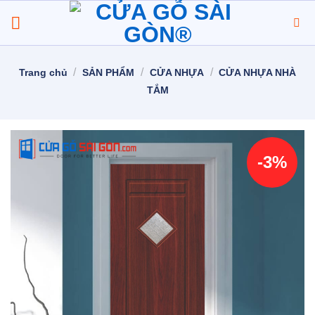
Chuyển
đến
nội
dung
/
/
/
Trang chủ
SẢN PHẨM
CỬA NHỰA
CỬA NHỰA NHÀ
TẮM
-3%