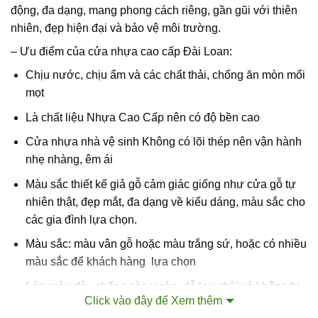
động, đa dạng, mang phong cách riêng, gần gũi với thiên
nhiên, đẹp hiện đại và bảo vệ môi trường.
– Ưu điểm của cửa nhựa cao cấp Đài Loan:
Chịu nước, chịu ẩm và các chất thải, chống ăn mòn mối
mọt
Là chất liệu Nhựa Cao Cấp nên có độ bền cao
Cửa nhựa nhà vệ sinh Không có lõi thép nên vận hành
nhẹ nhàng, êm ái
Màu sắc thiết kế giả gỗ cảm giác giống như cửa gỗ tự
nhiên thật, đẹp mắt, đa dạng về kiểu dáng, màu sắc cho
các gia đình lựa chọn.
Màu sắc: màu vân gỗ hoặc màu trắng sứ, hoặc có nhiều
màu sắc để khách hàng lựa chọn
Lớp màu dày chống cào xước, dễ lau chùi và không bị
Click vào đây để Xem thêm
phai màu.