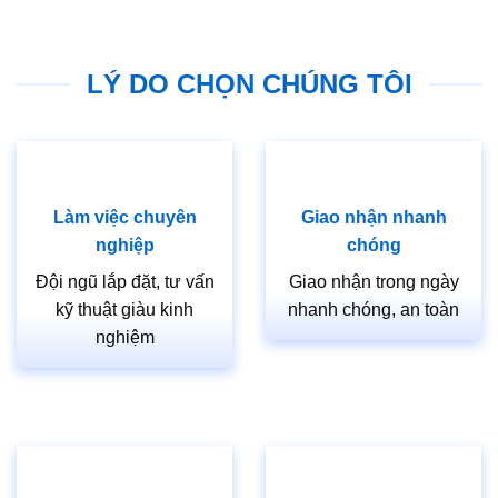
Chúng Tôi sản xuất cửa nhựa Đài Loan theo quy cách
thực tế mà Khách Hàng yêu cầu).
Hay liên hệ ngay hoặc đến cửa hàng CỬA GỖ SÀI GÒN
LÝ DO CHỌN CHÚNG TÔI
để được tư vấn và có giá tốt nhất.
Làm việc chuyên
Giao nhận nhanh
nghiệp
chóng
Đội ngũ lắp đặt, tư vấn
Giao nhận trong ngày
kỹ thuật giàu kinh
nhanh chóng, an toàn
nghiệm