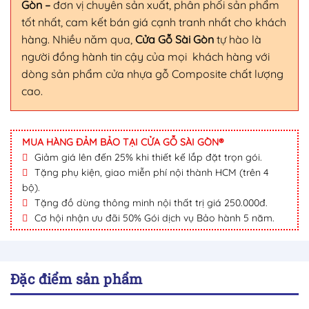
Gòn
–
đơn vị chuyên sản xuất, phân phối sản phẩm
tốt nhất, cam kết bán giá cạnh tranh nhất cho khách
hàng. Nhiều năm qua,
Cửa Gỗ Sài Gòn
tự hào là
người đồng hành tin cậy của mọi khách hàng với
dòng sản phẩm cửa nhựa gỗ Composite chất lượng
cao.
MUA HÀNG ĐẢM BẢO TẠI CỬA GỖ SÀI GÒN®
Giảm giá lên đến 25% khi thiết kế lắp đặt trọn gói.
Tặng phụ kiện, giao miễn phí nội thành HCM (trên 4
bộ).
Tặng đồ dùng thông minh nội thất trị giá 250.000đ.
Cơ hội nhận ưu đãi 50% Gói dịch vụ Bảo hành 5 năm.
Đặc điểm sản phẩm