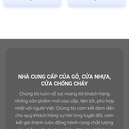
HỖ TRỢ KHÁCH HÀNG
Hotline 1:
0933.707.707
Hotline 2: 0834.715.715
Hotline 3: 0834.494.494
Hotline 4:
0826.901.901
Email:
sales.saigondoor@gmail.com
CSKH 24/7: 028.37.712.989
NHÀ CUNG CẤP CỦA GỖ, CỬA NHỰA,
www.cuagosaigon.com
CỬA CHỐNG CHÁY
————————————————————
Chúng tôi luôn nỗ lực mang tới khách hàng
*SHOWROOM QUẬN 7, HCM
những sản phẩm mới cao cấp, tiện ích, phù hợp
511 Lê Văn Lương, P. Tân Phong, Quận 7, TP.HCM
nhất với người Việt. Chúng tôi cam kết đem đến
cho quý khách hàng sự hài lòng tuyệt đối, cam
Hotline: 0818.400.400
kết giá thành luôn đồng hành cùng chất lượng
*SHOWROOM QUẬN 9, HCM