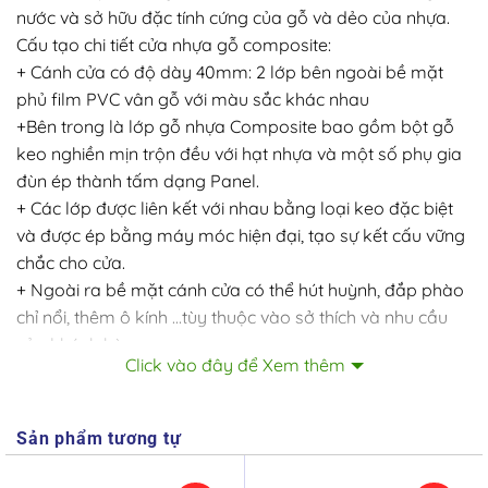
nước và sở hữu đặc tính cứng của gỗ và dẻo của nhựa.
Cấu tạo chi tiết cửa nhựa gỗ composite:
+ Cánh cửa có độ dày 40mm: 2 lớp bên ngoài bề mặt
phủ film PVC vân gỗ với màu sắc khác nhau
+Bên trong là lớp gỗ nhựa Composite bao gồm bột gỗ
keo nghiền mịn trộn đều với hạt nhựa và một số phụ gia
đùn ép thành tấm dạng Panel.
+ Các lớp được liên kết với nhau bằng loại keo đặc biệt
và được ép bằng máy móc hiện đại, tạo sự kết cấu vững
chắc cho cửa.
+ Ngoài ra bề mặt cánh cửa có thể hút huỳnh, đắp phào
chỉ nổi, thêm ô kính …tùy thuộc vào sở thích và nhu cầu
của khách hàng.
Click vào đây để Xem thêm
+ Khuôn cửa được lắp đặt gioăng cao su giúp cửa kín
khít và đóng cửa nhẹ nhàng êm ái
+ Kích thước tiêu chuẩn cửa : 800x2100mm hoặc
Sản phẩm tương tự
900x2200mm (hoặc theo nhu cầu thực tế công trình mà
khách hàng có thể đặt hàng theo kích thước)