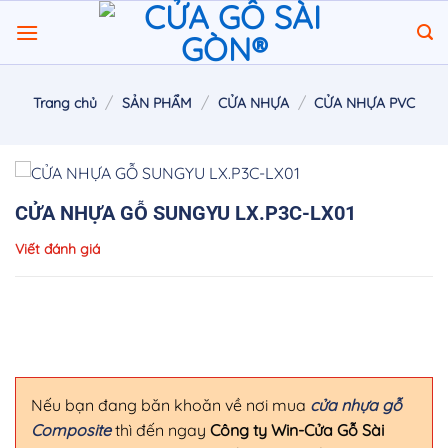
Chuyển
đến
nội
dung
/
/
/
Trang chủ
SẢN PHẨM
CỬA NHỰA
CỬA NHỰA PVC
CỬA NHỰA GỖ SUNGYU LX.P3C-LX01
Viết đánh giá
Nếu bạn đang băn khoăn về nơi mua
cửa nhựa gỗ
Composite
thì đến ngay
Công ty Win-Cửa Gỗ Sài