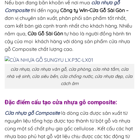
Nếu bạn đang băn khoăn về nơi mua
cửa nhựa gỗ
Composite
thì đến ngay
Công ty Win-Cửa Gỗ Sài Gòn
–
đơn vị chuyên sản xuất, phân phối sản phẩm tốt nhất,
cam kết bán giá cạnh tranh nhất cho khách hàng. Nhiều
năm qua,
Cửa Gỗ Sài Gòn
tự hào là người đồng hành tin
cậy của mọi khách hàng với dòng sản phẩm cửa nhựa
gỗ Composite chất lượng cao.
cửa nhựa, cửa nhựa vân gỗ, cửa phòng, cửa nhà tắm, cửa
nhà vệ sinh, cửa siêu bền, cửa chống nước, cửa nhựa đẹp, cửa
cách âm
Đặc điểm cấu tạo cửa nhựa gỗ composite:
Cửa nhựa gỗ Composite
là dòng cửa được sản xuất từ
nguyên liệu tổng hợp được tạo thành từ bột gỗ và nhựa
cùng một số chất phụ gia gốc cellulose . Kết cấu các hạt
nhựa bao phủ hạt gỗ vật liệu chịu được các tác động từ