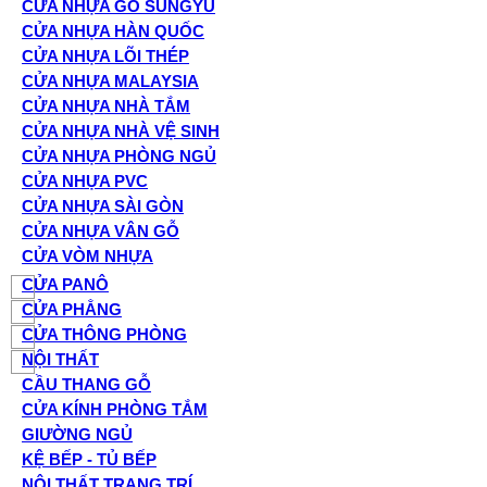
CỬA NHỰA GỖ SUNGYU
CỬA NHỰA HÀN QUỐC
CỬA NHỰA LÕI THÉP
CỬA NHỰA MALAYSIA
CỬA NHỰA NHÀ TẮM
CỬA NHỰA NHÀ VỆ SINH
CỬA NHỰA PHÒNG NGỦ
CỬA NHỰA PVC
CỬA NHỰA SÀI GÒN
CỬA NHỰA VÂN GỖ
CỬA VÒM NHỰA
CỬA PANÔ
CỬA PHẲNG
CỬA THÔNG PHÒNG
NỘI THẤT
CẦU THANG GỖ
CỬA KÍNH PHÒNG TẮM
GIƯỜNG NGỦ
KỆ BẾP - TỦ BẾP
NỘI THẤT TRANG TRÍ