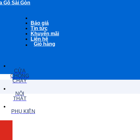
a Gỗ Sài Gòn
Báo giá
Tin tức
Khuyến mãi
Liên hệ
Giỏ hàng
CỬA
CHỐNG
CHÁY
NỘI
THẤT
PHỤ KIỆN