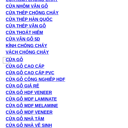
CỬA NHÔM VÂN GỖ
CỬA THÉP CHỐNG CHÁY
CỬA THÉP HÀN QUỐC
CỬA THÉP VÂN GỖ
CỬA THOÁT HIỂM
CỬA VÂN GỖ 5D
KÍNH CHỐNG CHÁY
VÁCH CHỐNG CHÁY
CỬA GỖ
CỬA GỖ CAO CẤP
CỬA GỖ CAO CẤP PVC
CỬA GỖ CÔNG NGHIỆP HDF
CỬA GỖ GIÁ RẺ
CỬA GỖ HDF VENEER
CỬA GỖ MDF LAMINATE
CỬA GỖ MDF MELAMINE
CỬA GỖ MDF VENEER
CỬA GỖ NHÀ TẮM
CỬA GỖ NHÀ VỆ SINH