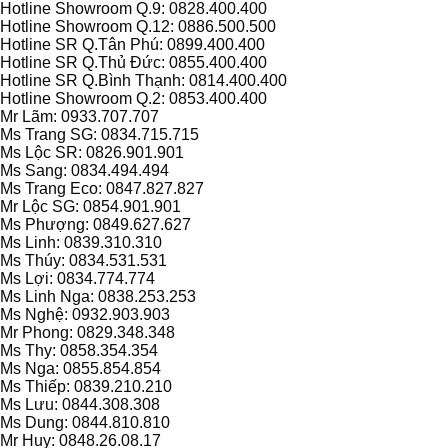
Hotline Showroom Q.9: 0828.400.400
Hotline Showroom Q.12: 0886.500.500
Hotline SR Q.Tân Phú: 0899.400.400
Hotline SR Q.Thủ Đức: 0855.400.400
Hotline SR Q.Bình Thạnh: 0814.400.400
Hotline Showroom Q.2: 0853.400.400
Mr Lãm: 0933.707.707
Ms Trang SG: 0834.715.715
Ms Lộc SR: 0826.901.901
Ms Sang: 0834.494.494
Ms Trang Eco: 0847.827.827
Mr Lộc SG: 0854.901.901
Ms Phượng: 0849.627.627
Ms Linh: 0839.310.310
Ms Thúy: 0834.531.531
Ms Lợi: 0834.774.774
Ms Linh Nga: 0838.253.253
Ms Nghệ: 0932.903.903
Mr Phong: 0829.348.348
Ms Thy: 0858.354.354
Ms Nga: 0855.854.854
Ms Thiếp: 0839.210.210
Ms Lưu: 0844.308.308
Ms Dung: 0844.810.810
Mr Huy: 0848.26.08.17