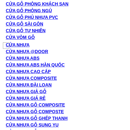
CỬA GỖ PHÒNG KHÁCH SẠN
CỬA GỖ PHÒNG NGỦ
CỬA GỖ PHỦ NHỰA PVC
CỬA GỖ SÀI GÒN
CỬA GỖ TỰ NHIÊN
CỬA VÒM GỖ
CỬA NHỰA
CỬA NHỰA @DOOR
CỬA NHỰA ABS
CỬA NHỰA ABS HÀN QUỐC
CỬA NHỰA CAO CẤP
CỬA NHỰA COMPOSITE
CỬA NHỰA ĐÀI LOAN
CỬA NHỰA GIẢ GỖ
CỬA NHỰA GIÁ RẺ
CỬA NHỰA GỖ COMPOSITE
CỬA NHỰA GỖ COMPOSTE
CỬA NHỰA GỖ GHÉP THANH
CỬA NHỰA GỖ SUNG YU