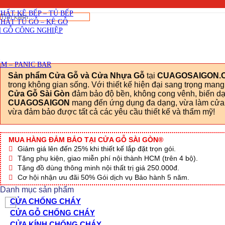
SKU: B01-91-CGSG.jpg
Viết đánh giá
THẤT CẦU THANG GỖ
THẤT KỆ BẾP – TỦ BẾP
Tìm
THẤT TỦ GỖ – KỆ GỖ
kiếm:
 GỖ CÔNG NGHIỆP
M – PANIC BAR
Sản phẩm Cửa Gỗ và Cửa Nhựa Gỗ
tại
CUAGOSAIGON.
trong không gian sống. Với thiết kế hiện đại sang trọng man
Cửa Gỗ Sài Gòn
đảm bảo độ bền, không cong vênh, biến dạn
CUAGOSAIGON
mang đến ứng dụng đa dạng, vừa làm cửa c
vừa đảm bảo được tất cả các yêu cầu thiết kế và thẩm mỹ!
MUA HÀNG ĐẢM BẢO TẠI CỬA GỖ SÀI GÒN®
Giảm giá lên đến 25% khi thiết kế lắp đặt trọn gói.
Tặng phụ kiện, giao miễn phí nội thành HCM (trên 4 bộ).
Tặng đồ dùng thông minh nội thất trị giá 250.000đ.
Cơ hội nhận ưu đãi 50% Gói dịch vụ Bảo hành 5 năm.
Danh mục sản phẩm
CỬA CHỐNG CHÁY
CỬA GỖ CHỐNG CHÁY
CỬA KÍNH CHỐNG CHÁY