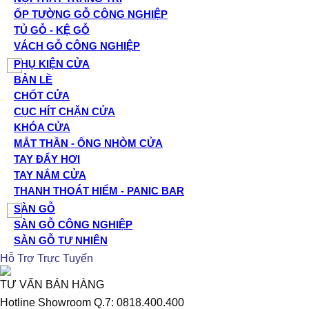
ỐP TƯỜNG GỖ CÔNG NGHIỆP
TỦ GỖ - KỆ GỖ
VÁCH GỖ CÔNG NGHIỆP
PHỤ KIỆN CỬA
BẢN LỀ
CHỐT CỬA
CỤC HÍT CHẶN CỬA
KHÓA CỬA
MẮT THẦN - ỐNG NHÒM CỬA
TAY ĐẨY HƠI
TAY NẮM CỬA
THANH THOÁT HIỂM - PANIC BAR
SÀN GỖ
SÀN GỖ CÔNG NGHIỆP
SÀN GỖ TỰ NHIÊN
Hỗ Trợ Trực Tuyến
TƯ VẤN BÁN HÀNG
Hotline Showroom Q.7: 0818.400.400