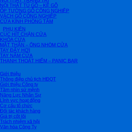
NỘI THẤT TRANG TRÍ
NỘI THẤT TỦ GỖ – KỆ GỖ
ỐP TƯỜNG GỖ CÔNG NGHIỆP
VÁCH GỖ CÔNG NGHIỆP
CỬA KÍNH PHÒNG TẮM
PHỤ KIỆN
CỤC HÍT CHẶN CỬA
KHÓA CỬA
MẮT THẦN – ỐNG NHÒM CỬA
TAY ĐẨY HƠI
TAY NẮM CỬA
THANH THOÁT HIỂM – PANIC BAR
Giới thiệu
Thông điệp chủ tịch HĐQT
Giới thiệu Công ty
Tầm nhìn sứ mệnh
Năng Lực Nhân Sự
Lĩnh vực hoạt động
Cơ cấu tổ chức
Đối tác khách hàng
Giá trị cốt lõi
Trách nhiệm xã hội
Văn hóa Công Ty