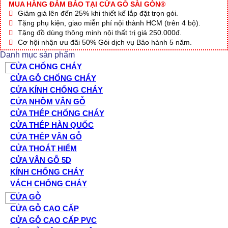
MUA HÀNG ĐẢM BẢO TẠI CỬA GỖ SÀI GÒN®
Giảm giá lên đến 25% khi thiết kế lắp đặt trọn gói.
Tặng phụ kiện, giao miễn phí nội thành HCM (trên 4 bộ).
Tặng đồ dùng thông minh nội thất trị giá 250.000đ.
Cơ hội nhận ưu đãi 50% Gói dịch vụ Bảo hành 5 năm.
Danh mục sản phẩm
CỬA CHỐNG CHÁY
CỬA GỖ CHỐNG CHÁY
CỬA KÍNH CHỐNG CHÁY
CỬA NHÔM VÂN GỖ
CỬA THÉP CHỐNG CHÁY
CỬA THÉP HÀN QUỐC
CỬA THÉP VÂN GỖ
CỬA THOÁT HIỂM
CỬA VÂN GỖ 5D
KÍNH CHỐNG CHÁY
VÁCH CHỐNG CHÁY
CỬA GỖ
CỬA GỖ CAO CẤP
CỬA GỖ CAO CẤP PVC