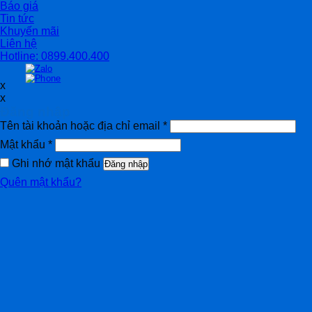
Báo giá
Tin tức
Khuyến mãi
Liên hệ
Hotline: 0899.400.400
x
x
Đăng nhập
Tên tài khoản hoặc địa chỉ email
*
Mật khẩu
*
Ghi nhớ mật khẩu
Đăng nhập
Quên mật khẩu?