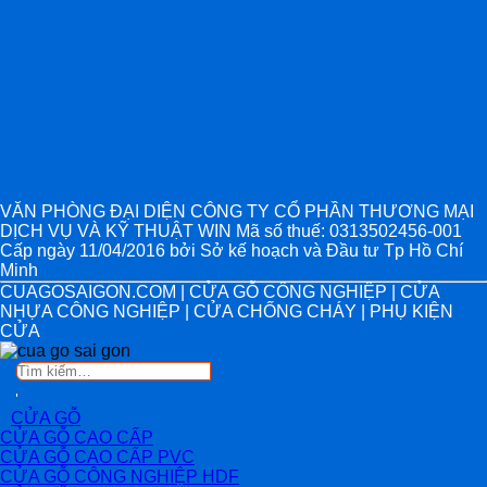
VĂN PHÒNG ĐẠI DIỆN CÔNG TY CỔ PHẦN THƯƠNG MẠI
DỊCH VỤ VÀ KỸ THUẬT WIN Mã số thuế: 0313502456-001
Cấp ngày 11/04/2016 bởi Sở kế hoạch và Đầu tư Tp Hồ Chí
Minh
CUAGOSAIGON.COM | CỬA GỖ CÔNG NGHIỆP | CỬA
NHỰA CÔNG NGHIỆP | CỬA CHỐNG CHÁY | PHỤ KIỆN
CỬA
Tìm
kiếm:
CỬA GỖ
CỬA GỖ CAO CẤP
CỬA GỖ CAO CẤP PVC
CỬA GỖ CÔNG NGHIỆP HDF