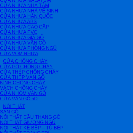
CỬA NHỰA MALAYSIA
CỬA NHỰA NHÀ TẮM
CỬA NHỰA NHÀ VỆ SINH
CỬA NHỰA HÀN QUỐC
CỬA NHỰA ABS
CỬA NHỰA CAO CẤP
CỬA NHỰA PVC
CỬA NHỰA GIẢ GỖ
CỬA NHỰA VÂN GỖ
CỬA NHỰA PHÒNG NGỦ
CỬA VÒM NHỰA
CỬA CHỐNG CHÁY
CỬA GỖ CHỐNG CHÁY
CỬA THÉP CHỐNG CHÁY
CỬA THÉP VÂN GỖ
KÍNH CHỐNG CHÁY
VÁCH CHỐNG CHÁY
CỬA NHÔM VÂN GỖ
CỬA VÂN GỖ 5D
NỘI THẤT
SÀN GỖ
NỘI THẤT CẦU THANG GỖ
NỘI THẤT GIƯỜNG NGỦ
NỘI THẤT KỆ BẾP – TỦ BẾP