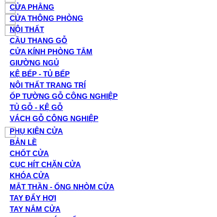
CỬA PHẲNG
CỬA THÔNG PHÒNG
NỘI THẤT
CẦU THANG GỖ
CỬA KÍNH PHÒNG TẮM
GIƯỜNG NGỦ
KỆ BẾP - TỦ BẾP
NỘI THẤT TRANG TRÍ
ỐP TƯỜNG GỖ CÔNG NGHIỆP
TỦ GỖ - KỆ GỖ
VÁCH GỖ CÔNG NGHIỆP
PHỤ KIỆN CỬA
BẢN LỀ
CHỐT CỬA
CỤC HÍT CHẶN CỬA
KHÓA CỬA
MẮT THẦN - ỐNG NHÒM CỬA
TAY ĐẨY HƠI
TAY NẮM CỬA