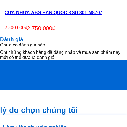
CỬA NHỰA ABS HÀN QUỐC KSD.301-M8707
Original
Current
2.800.000
₫
2.750.000
₫
price
price
was:
is:
Đánh giá
2.800.000₫.
2.750.000₫.
Chưa có đánh giá nào.
Chỉ những khách hàng đã đăng nhập và mua sản phẩm này
mới có thể đưa ra đánh giá.
lý do chọn chúng tôi