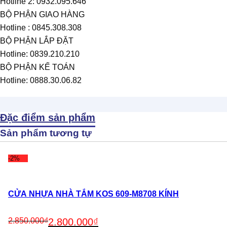
Hotline 2: 0932.095.646
BỘ PHẬN GIAO HÀNG
Hotline : 0845.308.308
BỘ PHẬN LẮP ĐẶT
Hotline: 0839.210.210
BỘ PHẬN KẾ TOÁN
Hotline: 0888.30.06.82
Đặc điểm sản phẩm
Sản phẩm tương tự
-2%
CỬA NHỰA NHÀ TẮM KOS 609-M8708 KÍNH
Original
Current
2.850.000
₫
2.800.000
₫