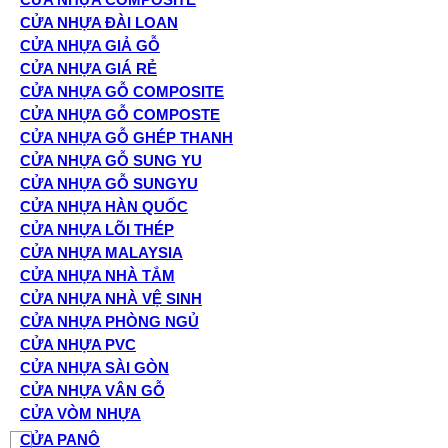
CỬA NHỰA ĐÀI LOAN
CỬA NHỰA GIẢ GỖ
CỬA NHỰA GIÁ RẺ
CỬA NHỰA GỖ COMPOSITE
CỬA NHỰA GỖ COMPOSTE
CỬA NHỰA GỖ GHÉP THANH
CỬA NHỰA GỖ SUNG YU
CỬA NHỰA GỖ SUNGYU
CỬA NHỰA HÀN QUỐC
CỬA NHỰA LÕI THÉP
CỬA NHỰA MALAYSIA
CỬA NHỰA NHÀ TẮM
CỬA NHỰA NHÀ VỆ SINH
CỬA NHỰA PHÒNG NGỦ
CỬA NHỰA PVC
CỬA NHỰA SÀI GÒN
CỬA NHỰA VÂN GỖ
CỬA VÒM NHỰA
CỬA PANÔ