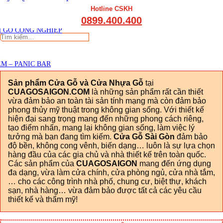
THẤT CẦU THANG GỖ
Viết đánh giá
Hotline CSKH
THẤT KỆ BẾP – TỦ BẾP
0899.400.400
THẤT TỦ GỖ – KỆ GỖ
 GỖ CÔNG NGHIỆP
Tìm
kiếm:
M – PANIC BAR
Sản phẩm Cửa Gỗ và Cửa Nhựa Gỗ
tại
CUAGOSAIGON.COM
là những sản phẩm rất cần thiết
vừa đảm bảo an toàn tài sản tính mạng mà còn đảm bảo
phong thủy mỹ thuật trong không gian sống. Với thiết kế
hiện đại sang trọng mang đến những phong cách riêng,
tạo điểm nhấn, mang lại không gian sống, làm việc lý
tưởng mà bạn đang tìm kiếm.
Cửa Gỗ Sài Gòn
đảm bảo
độ bền, không cong vênh, biến dạng… luôn là sự lựa chọn
hàng đầu của các gia chủ và nhà thiết kế trên toàn quốc.
Các sản phẩm của
CUAGOSAIGON
mang đến ứng dụng
đa dạng, vừa làm cửa chính, cửa phòng ngủ, cửa nhà tắm,
… cho các công trình nhà phố, chung cư, biệt thự, khách
sạn, nhà hàng… vừa đảm bảo được tất cả các yêu cầu
thiết kế và thẩm mỹ!