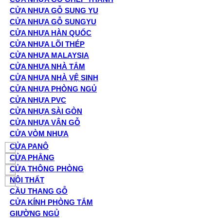
CỬA NHỰA GỖ SUNG YU
CỬA NHỰA GỖ SUNGYU
CỬA NHỰA HÀN QUỐC
CỬA NHỰA LÕI THÉP
CỬA NHỰA MALAYSIA
CỬA NHỰA NHÀ TẮM
CỬA NHỰA NHÀ VỆ SINH
CỬA NHỰA PHÒNG NGỦ
CỬA NHỰA PVC
CỬA NHỰA SÀI GÒN
CỬA NHỰA VÂN GỖ
CỬA VÒM NHỰA
CỬA PANÔ
CỬA PHẲNG
CỬA THÔNG PHÒNG
NỘI THẤT
CẦU THANG GỖ
CỬA KÍNH PHÒNG TẮM
GIƯỜNG NGỦ