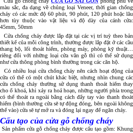
Cửa gỗ chống cháy
CỬA GỖ SÀI GÒN
phong phú về
màu sắc, đa dạng về chủng loại Veneer, thời gian chống
cháy có các mức độ 60 phút, 90 phút, 120 phút hoặc lâu
hơn tùy thuộc vào vật liệu và độ dày của cánh cửa:
45mm, 50mm
Cửa chống cháy được lắp đặt tại các vị trí tuỳ theo bản
thiết kế của mỗi công trình, thường được lắp đặt ở các cầu
thang bộ, lối thoát hiểm, phòng máy, phòng kỹ thuật…
riêng đối với những loại cửa vân gỗ thì có thể sử dụng
như cửa thông phòng bình thường trong các căn hộ.
Có nhiều loại cửa chống cháy nên cách hoạt động của
cửa có thể có một chút khác biệt, nhưng nhìn chung các
cửa chống cháy thường sử dụng thanh thoát hiểm thay
cho ổ khoá, khi xảy ra hoả hoạn, những người phía trong
có thể thoát ra ngoài bằng cách đẩy tay vào thanh thoát
hiểm (bình thường cửa sẽ tự động đóng, bên ngoài không
thể vào) cửa sẽ tự mở ra và đóng lại ngay để ngăn cháy.
Cấu tạo của cửa gỗ chống cháy
Sản phẩm cửa gỗ chống cháy được cấu tạo gồm: Khung