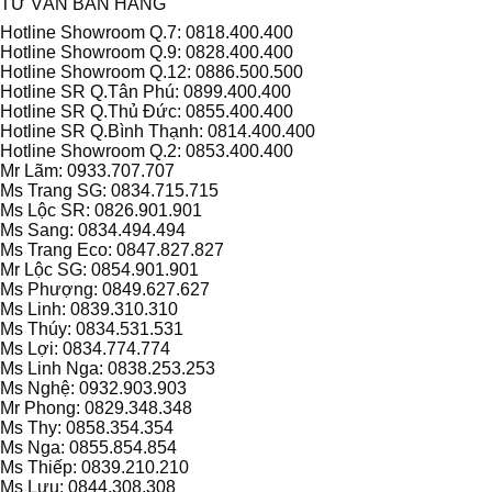
TƯ VẤN BÁN HÀNG
Hotline Showroom Q.7: 0818.400.400
Hotline Showroom Q.9: 0828.400.400
Hotline Showroom Q.12: 0886.500.500
Hotline SR Q.Tân Phú: 0899.400.400
Hotline SR Q.Thủ Đức: 0855.400.400
Hotline SR Q.Bình Thạnh: 0814.400.400
Hotline Showroom Q.2: 0853.400.400
Mr Lãm: 0933.707.707
Ms Trang SG: 0834.715.715
Ms Lộc SR: 0826.901.901
Ms Sang: 0834.494.494
Ms Trang Eco: 0847.827.827
Mr Lộc SG: 0854.901.901
Ms Phượng: 0849.627.627
Ms Linh: 0839.310.310
Ms Thúy: 0834.531.531
Ms Lợi: 0834.774.774
Ms Linh Nga: 0838.253.253
Ms Nghệ: 0932.903.903
Mr Phong: 0829.348.348
Ms Thy: 0858.354.354
Ms Nga: 0855.854.854
Ms Thiếp: 0839.210.210
Ms Lưu: 0844.308.308