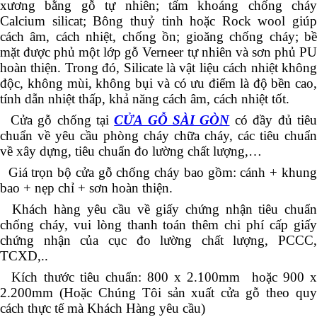
xương bằng gỗ tự nhiên; tấm khoáng chống cháy
Calcium silicat; Bông thuỷ tinh hoặc Rock wool giúp
cách âm, cách nhiệt, chống ồn; gioăng chống cháy; bề
mặt được phủ một lớp gỗ Verneer tự nhiên và sơn phủ PU
hoàn thiện. Trong đó, Silicate là vật liệu cách nhiệt không
độc, không mùi, không bụi và có ưu điểm là độ bền cao,
tính dẫn nhiệt thấp, khả năng cách âm, cách nhiệt tốt.
Cửa gỗ chống tại
CỬA GỖ SÀI GÒN
có đầy đủ tiê
chuẩn về yêu cầu phòng cháy chữa cháy, các tiêu chuẩn
về xây dựng, tiêu chuẩn đo lường chất lượng,…
Giá trọn bộ cửa gỗ chống cháy bao gồm: cánh + khung
bao + nẹp chỉ + sơn hoàn thiện.
Khách hàng yêu cầu về giấy chứng nhận tiêu chuẩn
chống cháy, vui lòng thanh toán thêm chi phí cấp giấy
chứng nhận của cục đo lường chất lượng, PCCC,
TCXD,..
Kích thước tiêu chuẩn: 800 x 2.100mm hoặc 900 x
2.200mm (Hoặc Chúng Tôi sản xuất cửa gỗ theo quy
cách thực tế mà Khách Hàng yêu cầu)