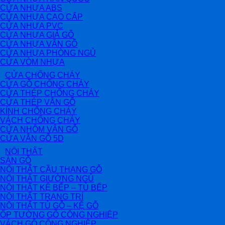
CỬA NHỰA ABS
CỬA NHỰA CAO CẤP
CỬA NHỰA PVC
CỬA NHỰA GIẢ GỖ
CỬA NHỰA VÂN GỖ
CỬA NHỰA PHÒNG NGỦ
CỬA VÒM NHỰA
CỬA CHỐNG CHÁY
CỬA GỖ CHỐNG CHÁY
CỬA THÉP CHỐNG CHÁY
CỬA THÉP VÂN GỖ
KÍNH CHỐNG CHÁY
VÁCH CHỐNG CHÁY
CỬA NHÔM VÂN GỖ
CỬA VÂN GỖ 5D
NỘI THẤT
SÀN GỖ
NỘI THẤT CẦU THANG GỖ
NỘI THẤT GIƯỜNG NGỦ
NỘI THẤT KỆ BẾP – TỦ BẾP
NỘI THẤT TRANG TRÍ
NỘI THẤT TỦ GỖ – KỆ GỖ
ỐP TƯỜNG GỖ CÔNG NGHIỆP
VÁCH GỖ CÔNG NGHIỆP