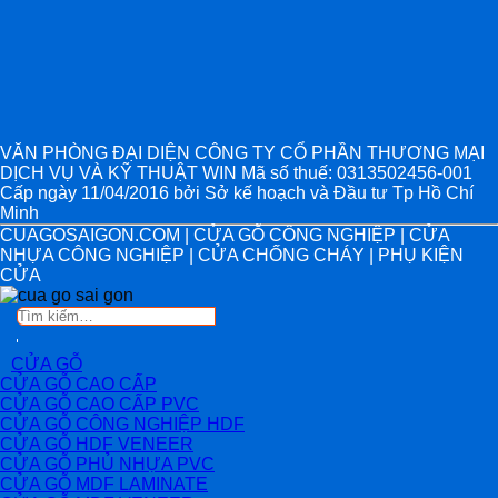
VĂN PHÒNG ĐẠI DIỆN CÔNG TY CỔ PHẦN THƯƠNG MẠI
DỊCH VỤ VÀ KỸ THUẬT WIN Mã số thuế: 0313502456-001
Cấp ngày 11/04/2016 bởi Sở kế hoạch và Đầu tư Tp Hồ Chí
Minh
CUAGOSAIGON.COM | CỬA GỖ CÔNG NGHIỆP | CỬA
NHỰA CÔNG NGHIỆP | CỬA CHỐNG CHÁY | PHỤ KIỆN
CỬA
Tìm
kiếm:
CỬA GỖ
CỬA GỖ CAO CẤP
CỬA GỖ CAO CẤP PVC
CỬA GỖ CÔNG NGHIỆP HDF
CỬA GỖ HDF VENEER
CỬA GỖ PHỦ NHỰA PVC
CỬA GỖ MDF LAMINATE