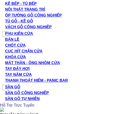
KỆ BẾP - TỦ BẾP
NỘI THẤT TRANG TRÍ
ỐP TƯỜNG GỖ CÔNG NGHIỆP
TỦ GỖ - KỆ GỖ
VÁCH GỖ CÔNG NGHIỆP
PHỤ KIỆN CỬA
BẢN LỀ
CHỐT CỬA
CỤC HÍT CHẶN CỬA
KHÓA CỬA
MẮT THẦN - ỐNG NHÒM CỬA
TAY ĐẨY HƠI
TAY NẮM CỬA
THANH THOÁT HIỂM - PANIC BAR
SÀN GỖ
SÀN GỖ CÔNG NGHIỆP
SÀN GỖ TỰ NHIÊN
Hỗ Trợ Trực Tuyến