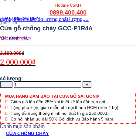
THẤT CẦU THANG GỖ
Hotline CSKH
THẤT KỆ BẾP – TỦ BẾP
0899.400.400
THẤT TỦ GỖ – KỆ GỖ
 GỖ CÔNG NGHIỆP
Tìm
kiếm:
Cửa gỗ chống cháy GCC-P1R4A
Viết đánh giá
M – PANIC BAR
2.100.000
₫
2.000.000
₫
Cửa
gỗ
chống
MUA HÀNG ĐẢM BẢO TẠI CỬA GỖ SÀI GÒN®
cháy
Giảm giá lên đến 25% khi thiết kế lắp đặt trọn gói.
GCC-
Tặng phụ kiện, giao miễn phí nội thành HCM (trên 4 bộ).
P1R4A
Tặng đồ dùng thông minh nội thất trị giá 250.000đ.
số
Cơ hội nhận ưu đãi 50% Gói dịch vụ Bảo hành 5 năm.
lượng
Danh mục sản phẩm
CỬA CHỐNG CHÁY