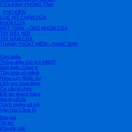
CỬA KÍNH PHÒNG TẮM
PHỤ KIỆN
CỤC HÍT CHẶN CỬA
KHÓA CỬA
MẮT THẦN – ỐNG NHÒM CỬA
TAY ĐẨY HƠI
TAY NẮM CỬA
THANH THOÁT HIỂM – PANIC BAR
Giới thiệu
Thông điệp chủ tịch HĐQT
Giới thiệu Công ty
Tầm nhìn sứ mệnh
Năng Lực Nhân Sự
Lĩnh vực hoạt động
Cơ cấu tổ chức
Đối tác khách hàng
Giá trị cốt lõi
Trách nhiệm xã hội
Văn hóa Công Ty
Báo giá
Tin tức
Khuyến mãi