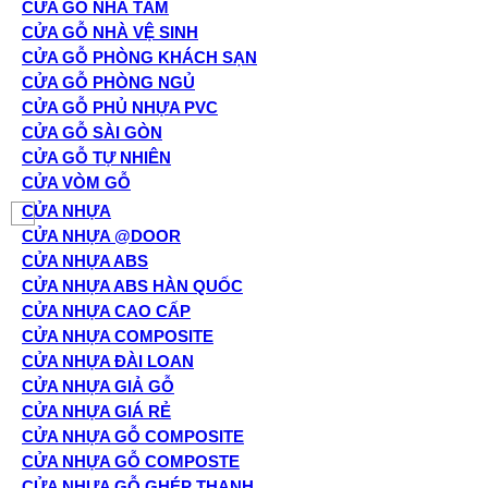
CỬA GỖ NHÀ TẮM
CỬA GỖ NHÀ VỆ SINH
CỬA GỖ PHÒNG KHÁCH SẠN
CỬA GỖ PHÒNG NGỦ
CỬA GỖ PHỦ NHỰA PVC
CỬA GỖ SÀI GÒN
CỬA GỖ TỰ NHIÊN
CỬA VÒM GỖ
CỬA NHỰA
CỬA NHỰA @DOOR
CỬA NHỰA ABS
CỬA NHỰA ABS HÀN QUỐC
CỬA NHỰA CAO CẤP
CỬA NHỰA COMPOSITE
CỬA NHỰA ĐÀI LOAN
CỬA NHỰA GIẢ GỖ
CỬA NHỰA GIÁ RẺ
CỬA NHỰA GỖ COMPOSITE
CỬA NHỰA GỖ COMPOSTE
CỬA NHỰA GỖ GHÉP THANH