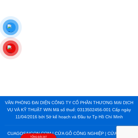
VĂN PHÒNG ĐẠI DIỆN CÔNG TY CỔ PHẦN THƯƠNG MẠI DỊCH
VỤ VÀ KỸ THUẬT WIN Mã số thuế: 0313502456-001 Cấp ngày
11/04/2016 bởi Sở kế hoạch và Đầu tư Tp Hồ Chí Minh
CUAGOSAIGON.COM | CỬA GỖ CÔNG NGHIỆP | CỬA NHỰA
TỔNG ĐÀI 24/7