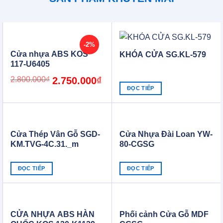
-2%
Cửa nhựa ABS KOS
KHÓA CỬA SG.KL-579
117-U6405
Original
Current
2.800.000
₫
2.750.000
₫
price
price
ĐỌC TIẾP
was:
is:
2.800.000₫.
2.750.000₫.
Cửa Thép Vân Gỗ SGD-
Cửa Nhựa Đài Loan YW-
KM.TVG-4C.31._m
80-CGSG
ĐỌC TIẾP
ĐỌC TIẾP
CỬA NHỰA ABS HÀN
Phối cảnh Cửa Gỗ MDF