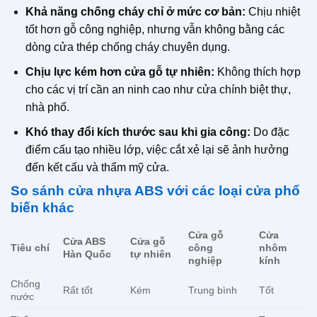
Khả năng chống cháy chỉ ở mức cơ bản:
Chịu nhiệt
tốt hơn gỗ công nghiệp, nhưng vẫn không bằng các
dòng cửa thép chống cháy chuyên dụng.
Chịu lực kém hơn cửa gỗ tự nhiên:
Không thích hợp
cho các vị trí cần an ninh cao như cửa chính biệt thự,
nhà phố.
Khó thay đổi kích thước sau khi gia công:
Do đặc
điểm cấu tạo nhiều lớp, việc cắt xẻ lại sẽ ảnh hưởng
đến kết cấu và thẩm mỹ cửa.
So sánh cửa nhựa ABS với các loại cửa phổ
biến khác
Cửa gỗ
Cửa
Cửa ABS
Cửa gỗ
Tiêu chí
công
nhôm
Hàn Quốc
tự nhiên
nghiệp
kính
Chống
Rất tốt
Kém
Trung bình
Tốt
nước