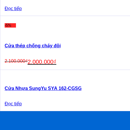
Đọc tiếp
-5%
Cửa thép chống cháy đôi
Original
Current
2.100.000
₫
2.000.000
₫
price
price
was:
is:
2.100.000₫.
2.000.000₫.
Cửa Nhựa SungYu SYA 162-CGSG
Đọc tiếp