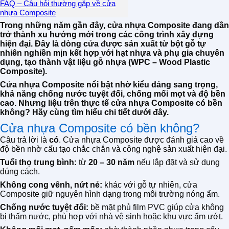
FAQ – Câu hỏi thường gặp về cửa
nhựa Composite
Trong những năm gần đây, cửa nhựa Composite đang dần
trở thành xu hướng mới trong các công trình xây dựng
hiện đại. Đây là dòng cửa được sản xuất từ bột gỗ tự
nhiên nghiền mịn kết hợp với hạt nhựa và phụ gia chuyên
dụng, tạo thành vật liệu gỗ nhựa (WPC – Wood Plastic
Composite).
Cửa nhựa Composite nổi bật nhờ kiểu dáng sang trọng,
khả năng chống nước tuyệt đối, chống mối mọt và độ bền
cao. Nhưng liệu trên thực tế cửa nhựa Composite có bền
không? Hãy cùng tìm hiểu chi tiết dưới đây.
Cửa nhựa Composite có bền không?
Câu trả lời là
có
. Cửa nhựa Composite được đánh giá cao về
độ bền nhờ cấu tạo chắc chắn và công nghệ sản xuất hiện đại.
Tuổi thọ trung bình:
từ
20 – 30 năm
nếu lắp đặt và sử dụng
đúng cách.
Không cong vênh, nứt nẻ:
khác với gỗ tự nhiên, cửa
Composite giữ nguyên hình dạng trong môi trường nóng ẩm.
Chống nước tuyệt đối:
bề mặt phủ film PVC giúp cửa không
bị thấm nước, phù hợp với nhà vệ sinh hoặc khu vực ẩm ướt.