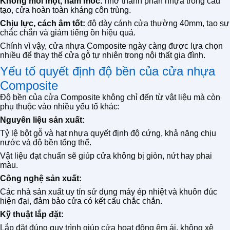
Không mối mọt, nấm mốc:
nhờ thành phần nhựa trong cấu
tạo, cửa hoàn toàn kháng côn trùng.
Chịu lực, cách âm tốt:
độ dày cánh cửa thường 40mm, tạo sự
chắc chắn và giảm tiếng ồn hiệu quả.
Chính vì vậy, cửa nhựa Composite ngày càng được lựa chọn
nhiều để thay thế cửa gỗ tự nhiên trong nội thất gia đình.
Yếu tố quyết định độ bền của cửa nhựa
Composite
Độ bền của cửa Composite không chỉ đến từ vật liệu mà còn
phụ thuộc vào nhiều yếu tố khác:
Nguyên liệu sản xuất:
Tỷ lệ bột gỗ và hạt nhựa quyết định độ cứng, khả năng chịu
nước và độ bền tổng thể.
Vật liệu đạt chuẩn sẽ giúp cửa không bị giòn, nứt hay phai
màu.
Công nghệ sản xuất:
Các nhà sản xuất uy tín sử dụng máy ép nhiệt và khuôn đúc
hiện đại, đảm bảo cửa có kết cấu chắc chắn.
Kỹ thuật lắp đặt:
Lắp đặt đúng quy trình giúp cửa hoạt động êm ái, không xệ