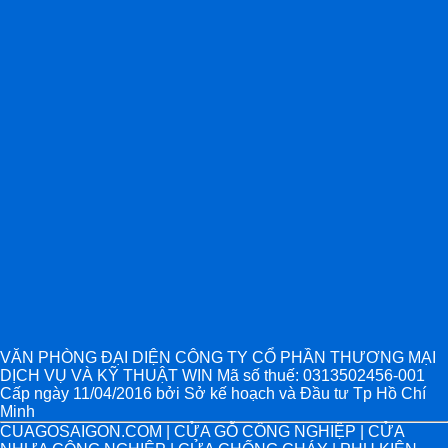
VĂN PHÒNG ĐẠI DIỆN CÔNG TY CỔ PHẦN THƯƠNG MẠI
DỊCH VỤ VÀ KỸ THUẬT WIN Mã số thuế: 0313502456-001
Cấp ngày 11/04/2016 bởi Sở kế hoạch và Đầu tư Tp Hồ Chí
Minh
CUAGOSAIGON.COM | CỬA GỖ CÔNG NGHIỆP | CỬA