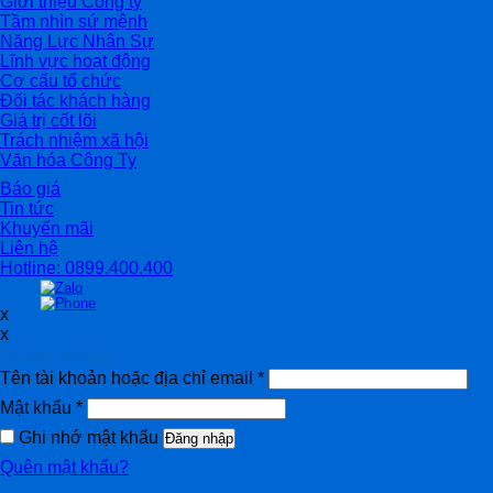
Giới thiệu Công ty
Tầm nhìn sứ mệnh
Năng Lực Nhân Sự
Lĩnh vực hoạt động
Cơ cấu tổ chức
Đối tác khách hàng
Giá trị cốt lõi
Trách nhiệm xã hội
Văn hóa Công Ty
Báo giá
Tin tức
Khuyến mãi
Liên hệ
Hotline: 0899.400.400
x
x
Đăng nhập
Tên tài khoản hoặc địa chỉ email
*
Mật khẩu
*
Ghi nhớ mật khẩu
Đăng nhập
Quên mật khẩu?