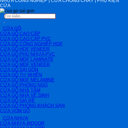
NHỰA CÔNG NGHIỆP | CỬA CHỐNG CHÁY | PHỤ KIỆN
CỬA
Tìm
kiếm:
CỬA GỖ
CỬA GỖ CAO CẤP
CỬA GỖ CAO CẤP PVC
CỬA GỖ CÔNG NGHIỆP HDF
CỬA GỖ HDF VENEER
CỬA GỖ PHỦ NHỰA PVC
CỬA GỖ MDF LAMINATE
CỬA GỖ MDF VENEER
CỬA GỖ SÀI GÒN
CỬA GỖ TỰ NHIÊN
CỬA GỖ MDF MELAMINE
CỬA GỖ PHÒNG NGỦ
CỬA GỖ NHÀ TẮM
CỬA GỖ NHÀ VỆ SINH
CỬA GỖ GIÁ RẺ
CỬA GỖ PHÒNG KHÁCH SẠN
CỬA VÒM GỖ
CỬA NHỰA
CỬA NHỰA @DOOR