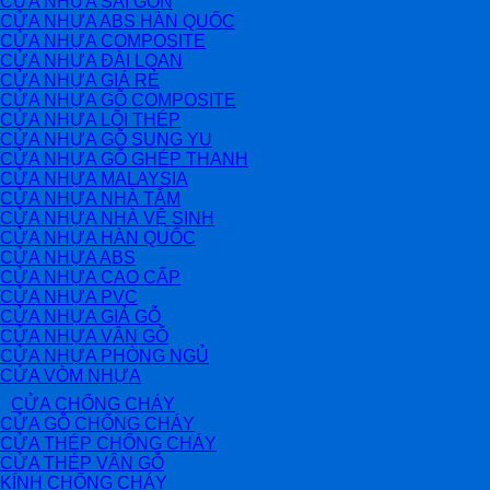
CỬA NHỰA SÀI GÒN
CỬA NHỰA ABS HÀN QUỐC
CỬA NHỰA COMPOSITE
CỬA NHỰA ĐÀI LOAN
CỬA NHỰA GIÁ RẺ
CỬA NHỰA GỖ COMPOSITE
CỬA NHỰA LÕI THÉP
CỬA NHỰA GỖ SUNG YU
CỬA NHỰA GỖ GHÉP THANH
CỬA NHỰA MALAYSIA
CỬA NHỰA NHÀ TẮM
CỬA NHỰA NHÀ VỆ SINH
CỬA NHỰA HÀN QUỐC
CỬA NHỰA ABS
CỬA NHỰA CAO CẤP
CỬA NHỰA PVC
CỬA NHỰA GIẢ GỖ
CỬA NHỰA VÂN GỖ
CỬA NHỰA PHÒNG NGỦ
CỬA VÒM NHỰA
CỬA CHỐNG CHÁY
CỬA GỖ CHỐNG CHÁY
CỬA THÉP CHỐNG CHÁY
CỬA THÉP VÂN GỖ
KÍNH CHỐNG CHÁY