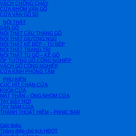
VÁCH CHỐNG CHÁY
CỬA NHÔM VÂN GỖ
CỬA VÂN GỖ 5D
NỘI THẤT
SÀN GỖ
NỘI THẤT CẦU THANG GỖ
NỘI THẤT GIƯỜNG NGỦ
NỘI THẤT KỆ BẾP – TỦ BẾP
NỘI THẤT TRANG TRÍ
NỘI THẤT TỦ GỖ – KỆ GỖ
ỐP TƯỜNG GỖ CÔNG NGHIỆP
VÁCH GỖ CÔNG NGHIỆP
CỬA KÍNH PHÒNG TẮM
PHỤ KIỆN
CỤC HÍT CHẶN CỬA
KHÓA CỬA
MẮT THẦN – ỐNG NHÒM CỬA
TAY ĐẨY HƠI
TAY NẮM CỬA
THANH THOÁT HIỂM – PANIC BAR
Giới thiệu
Thông điệp chủ tịch HĐQT