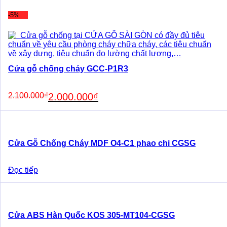
-5%
Cửa gỗ chống cháy GCC-P1R3
Original
Current
2.100.000
₫
2.000.000
₫
price
price
was:
is:
2.100.000₫.
2.000.000₫.
Cửa Gỗ Chống Cháy MDF O4-C1 phao chi CGSG
Đọc tiếp
Cửa ABS Hàn Quốc KOS 305-MT104-CGSG