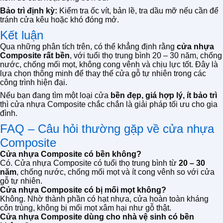
Bảo trì định kỳ:
Kiểm tra ốc vít, bản lề, tra dầu mỡ nếu cần để
tránh cửa kêu hoặc khó đóng mở.
Kết luận
Qua những phân tích trên, có thể khẳng định rằng
cửa nhựa
Composite rất bền
, với tuổi thọ trung bình 20 – 30 năm, chống
nước, chống mối mọt, không cong vênh và chịu lực tốt. Đây là
lựa chọn thông minh để thay thế cửa gỗ tự nhiên trong các
công trình hiện đại.
Nếu bạn đang tìm một loại cửa
bền đẹp, giá hợp lý, ít bảo trì
thì cửa nhựa Composite chắc chắn là giải pháp tối ưu cho gia
đình.
FAQ – Câu hỏi thường gặp về cửa nhựa
Composite
Cửa nhựa Composite có bền không?
Có. Cửa nhựa Composite có tuổi thọ trung bình từ
20 – 30
năm
, chống nước, chống mối mọt và ít cong vênh so với cửa
gỗ tự nhiên.
Cửa nhựa Composite có bị mối mọt không?
Không. Nhờ thành phần có hạt nhựa, cửa hoàn toàn kháng
côn trùng, không bị mối mọt xâm hại như gỗ thật.
Cửa nhựa Composite dùng cho nhà vệ sinh có bền