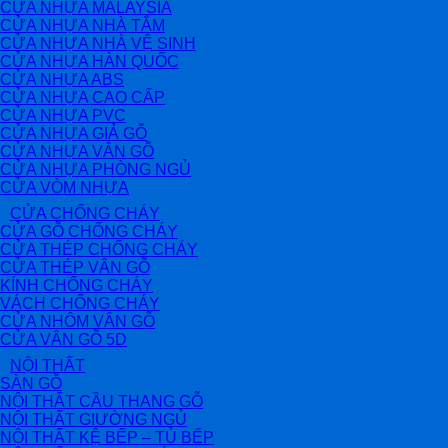
CỬA NHỰA MALAYSIA
CỬA NHỰA NHÀ TẮM
CỬA NHỰA NHÀ VỆ SINH
CỬA NHỰA HÀN QUỐC
CỬA NHỰA ABS
CỬA NHỰA CAO CẤP
CỬA NHỰA PVC
CỬA NHỰA GIẢ GỖ
CỬA NHỰA VÂN GỖ
CỬA NHỰA PHÒNG NGỦ
CỬA VÒM NHỰA
CỬA CHỐNG CHÁY
CỬA GỖ CHỐNG CHÁY
CỬA THÉP CHỐNG CHÁY
CỬA THÉP VÂN GỖ
KÍNH CHỐNG CHÁY
VÁCH CHỐNG CHÁY
CỬA NHÔM VÂN GỖ
CỬA VÂN GỖ 5D
NỘI THẤT
SÀN GỖ
NỘI THẤT CẦU THANG GỖ
NỘI THẤT GIƯỜNG NGỦ
NỘI THẤT KỆ BẾP – TỦ BẾP