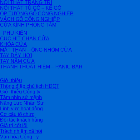
NỘI THẤT TRANG TRÍ
NỘI THẤT TỦ GỖ – KỆ GỖ
ỐP TƯỜNG GỖ CÔNG NGHIỆP
VÁCH GỖ CÔNG NGHIỆP
CỬA KÍNH PHÒNG TẮM
PHỤ KIỆN
CỤC HÍT CHẶN CỬA
KHÓA CỬA
MẮT THẦN – ỐNG NHÒM CỬA
TAY ĐẨY HƠI
TAY NẮM CỬA
THANH THOÁT HIỂM – PANIC BAR
Giới thiệu
Thông điệp chủ tịch HĐQT
Giới thiệu Công ty
Tầm nhìn sứ mệnh
Năng Lực Nhân Sự
Lĩnh vực hoạt động
Cơ cấu tổ chức
Đối tác khách hàng
Giá trị cốt lõi
Trách nhiệm xã hội
Văn hóa Công Ty