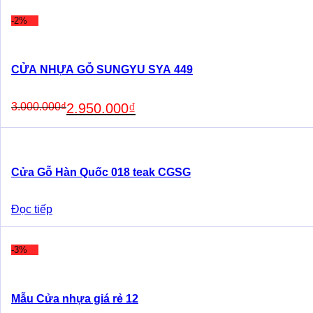
was:
is:
1.850.000₫.
1.750.000₫.
-2%
CỬA NHỰA GỖ SUNGYU SYA 449
Original
Current
3.000.000
₫
2.950.000
₫
price
price
was:
is:
3.000.000₫.
2.950.000₫.
Cửa Gỗ Hàn Quốc 018 teak CGSG
Đọc tiếp
-3%
Mẫu Cửa nhựa giá rẻ 12