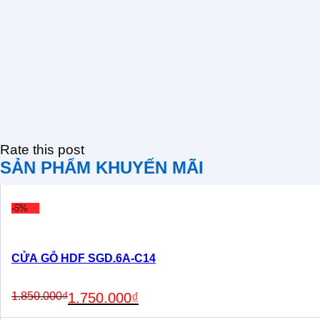
Rate this post
SẢN PHẨM KHUYẾN MÃI
-5%
CỬA GỖ HDF SGD.6A-C14
Original
Current
1.850.000
₫
1.750.000
₫
price
price