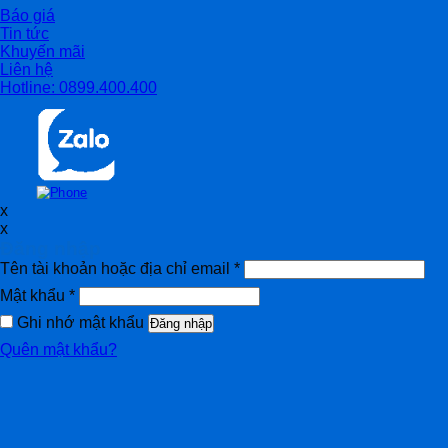
Báo giá
Tin tức
Khuyến mãi
Liên hệ
Hotline: 0899.400.400
x
x
Đăng nhập
Tên tài khoản hoặc địa chỉ email
*
Mật khẩu
*
Ghi nhớ mật khẩu
Đăng nhập
Quên mật khẩu?