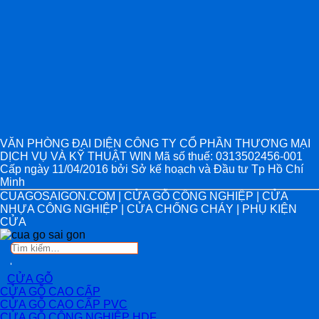
VĂN PHÒNG ĐẠI DIỆN CÔNG TY CỔ PHẦN THƯƠNG MẠI
DỊCH VỤ VÀ KỸ THUẬT WIN Mã số thuế: 0313502456-001
Cấp ngày 11/04/2016 bởi Sở kế hoạch và Đầu tư Tp Hồ Chí
Minh
CUAGOSAIGON.COM | CỬA GỖ CÔNG NGHIỆP | CỬA
NHỰA CÔNG NGHIỆP | CỬA CHỐNG CHÁY | PHỤ KIỆN
CỬA
Tìm
kiếm:
CỬA GỖ
CỬA GỖ CAO CẤP
CỬA GỖ CAO CẤP PVC
CỬA GỖ CÔNG NGHIỆP HDF