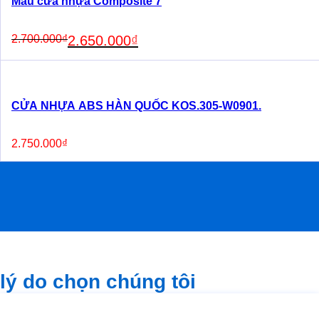
Mẫu cửa nhựa Composite 7
Original
Current
2.700.000
₫
2.650.000
₫
price
price
was:
is:
2.700.000₫.
2.650.000₫.
CỬA NHỰA ABS HÀN QUỐC KOS.305-W0901.
2.750.000
₫
lý do chọn chúng tôi