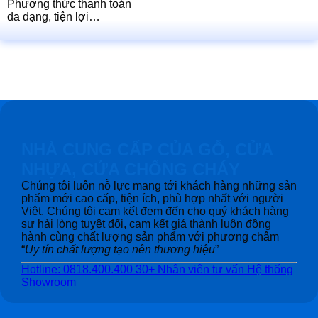
Phương thức thanh toán
đa dạng, tiện lợi…
NHÀ CUNG CẤP CỦA GỖ, CỬA
NHỰA, CỬA CHỐNG CHÁY
Chúng tôi luôn nỗ lực mang tới khách hàng những sản
phẩm mới cao cấp, tiện ích, phù hợp nhất với người
Việt. Chúng tôi cam kết đem đến cho quý khách hàng
sự hài lòng tuyệt đối, cam kết giá thành luôn đồng
hành cùng chất lượng sản phẩm với phương châm
“
Uy tín chất lượng tạo nên thương hiệu
”
Hotline: 0818.400.400
30+ Nhân viên tư vấn
Hệ thống
Showroom