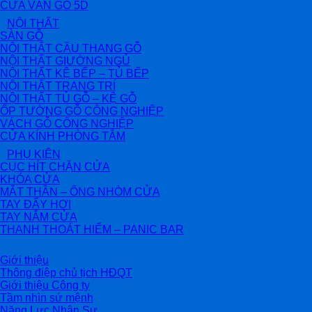
CỬA VÂN GỖ 5D
NỘI THẤT
SÀN GỖ
NỘI THẤT CẦU THANG GỖ
NỘI THẤT GIƯỜNG NGỦ
NỘI THẤT KỆ BẾP – TỦ BẾP
NỘI THẤT TRANG TRÍ
NỘI THẤT TỦ GỖ – KỆ GỖ
ỐP TƯỜNG GỖ CÔNG NGHIỆP
VÁCH GỖ CÔNG NGHIỆP
CỬA KÍNH PHÒNG TẮM
PHỤ KIỆN
CỤC HÍT CHẶN CỬA
KHÓA CỬA
MẮT THẦN – ỐNG NHÒM CỬA
TAY ĐẨY HƠI
TAY NẮM CỬA
THANH THOÁT HIỂM – PANIC BAR
Giới thiệu
Thông điệp chủ tịch HĐQT
Giới thiệu Công ty
Tầm nhìn sứ mệnh
Năng Lực Nhân Sự