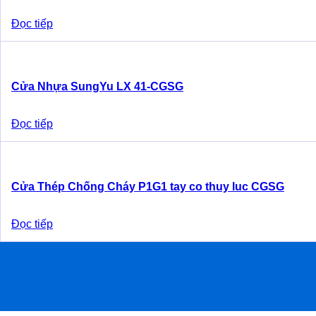
Đọc tiếp
Cửa Nhựa SungYu LX 41-CGSG
Đọc tiếp
Cửa Thép Chống Cháy P1G1 tay co thuy luc CGSG
Đọc tiếp