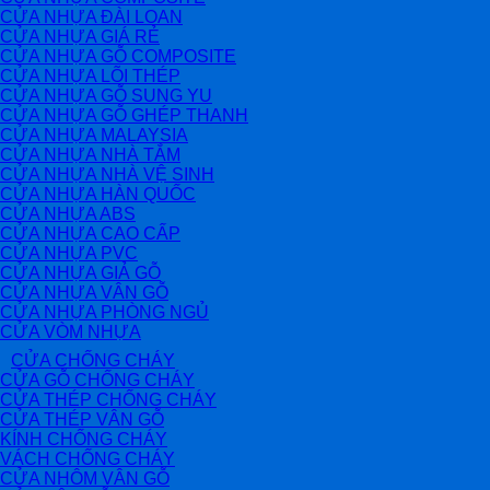
CỬA NHỰA ĐÀI LOAN
CỬA NHỰA GIÁ RẺ
CỬA NHỰA GỖ COMPOSITE
CỬA NHỰA LÕI THÉP
CỬA NHỰA GỖ SUNG YU
CỬA NHỰA GỖ GHÉP THANH
CỬA NHỰA MALAYSIA
CỬA NHỰA NHÀ TẮM
CỬA NHỰA NHÀ VỆ SINH
CỬA NHỰA HÀN QUỐC
CỬA NHỰA ABS
CỬA NHỰA CAO CẤP
CỬA NHỰA PVC
CỬA NHỰA GIẢ GỖ
CỬA NHỰA VÂN GỖ
CỬA NHỰA PHÒNG NGỦ
CỬA VÒM NHỰA
CỬA CHỐNG CHÁY
CỬA GỖ CHỐNG CHÁY
CỬA THÉP CHỐNG CHÁY
CỬA THÉP VÂN GỖ
KÍNH CHỐNG CHÁY
VÁCH CHỐNG CHÁY
CỬA NHÔM VÂN GỖ