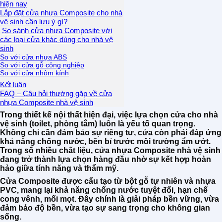
hiện nay
Lắp đặt cửa nhựa Composite cho nhà
vệ sinh cần lưu ý gì?
So sánh cửa nhựa Composite với
các loại cửa khác dùng cho nhà vệ
sinh
So với cửa nhựa ABS
So với cửa gỗ công nghiệp
So với cửa nhôm kính
Kết luận
FAQ – Câu hỏi thường gặp về cửa
nhựa Composite nhà vệ sinh
Trong thiết kế nội thất hiện đại, việc lựa chọn cửa cho nhà
vệ sinh (toilet, phòng tắm) luôn là yếu tố quan trọng.
Không chỉ cần đảm bảo sự riêng tư, cửa còn phải đáp ứng
khả năng chống nước, bền bỉ trước môi trường ẩm ướt.
Trong số nhiều chất liệu, cửa nhựa Composite nhà vệ sinh
đang trở thành lựa chọn hàng đầu nhờ sự kết hợp hoàn
hảo giữa tính năng và thẩm mỹ.
Cửa Composite được cấu tạo từ bột gỗ tự nhiên và nhựa
PVC, mang lại khả năng chống nước tuyệt đối, hạn chế
cong vênh, mối mọt. Đây chính là giải pháp bền vững, vừa
đảm bảo độ bền, vừa tạo sự sang trọng cho không gian
sống.