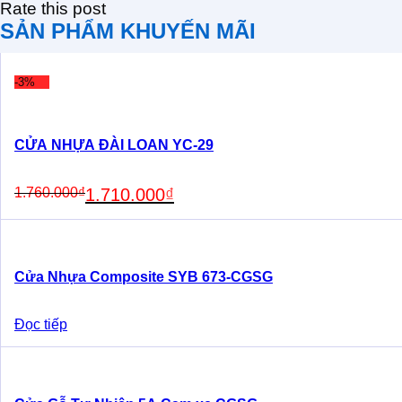
Rate this post
SẢN PHẨM KHUYẾN MÃI
-3%
CỬA NHỰA ĐÀI LOAN YC-29
Original
Current
1.760.000
₫
1.710.000
₫
price
price
was:
is:
1.760.000₫.
1.710.000₫.
Cửa Nhựa Composite SYB 673-CGSG
Đọc tiếp