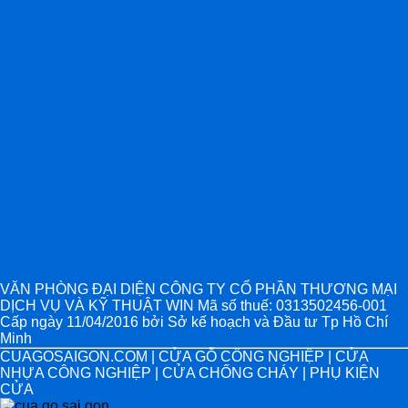
VĂN PHÒNG ĐẠI DIỆN CÔNG TY CỔ PHẦN THƯƠNG MẠI
DỊCH VỤ VÀ KỸ THUẬT WIN Mã số thuế: 0313502456-001
Cấp ngày 11/04/2016 bởi Sở kế hoạch và Đầu tư Tp Hồ Chí
Minh
CUAGOSAIGON.COM | CỬA GỖ CÔNG NGHIỆP | CỬA
NHỰA CÔNG NGHIỆP | CỬA CHỐNG CHÁY | PHỤ KIỆN
CỬA