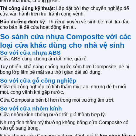
tiên khóa inox, chống gỉ sét.
Thi công đúng kỹ thuật:
Lắp đặt bởi thợ chuyên nghiệp để
cửa vận hành trơn tru, tránh cong vênh.
Bảo dưỡng định kỳ:
Thường xuyên vệ sinh bề mặt, tra dầu
cho bản lề để cửa hoạt động êm ái.
So sánh cửa nhựa Composite với các
loại cửa khác dùng cho nhà vệ sinh
So với cửa nhựa ABS
Cửa ABS cũng chống ẩm tốt, nhẹ, giá rẻ.
Tuy nhiên, khả năng chống nước kém hơn Composite, dễ bị
bong lớp film bề mặt sau thời gian dài sử dụng.
So với cửa gỗ công nghiệp
Cửa gỗ công nghiệp có tính thẩm mỹ cao, nhưng dễ bị mối
mọt, cong vênh khi gặp nước.
Cửa Composite bền bỉ hơn trong môi trường ẩm ướt.
So với cửa nhôm kính
Cửa nhôm kính chống nước tốt, giá thành hợp lý.
Nhưng tính thẩm mỹ thường không bằng cửa Composite có
vân gỗ sang trọng.
Nhìn chung, cửa Composite được đánh giá là
lựa chọn tối ưu