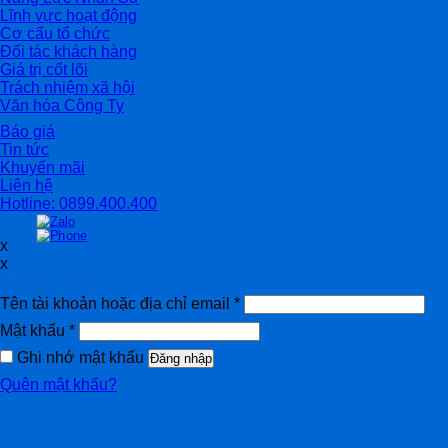
Lĩnh vực hoạt động
Cơ cấu tổ chức
Đối tác khách hàng
Giá trị cốt lõi
Trách nhiệm xã hội
Văn hóa Công Ty
Báo giá
Tin tức
Khuyến mãi
Liên hệ
Hotline: 0899.400.400
x
x
Đăng nhập
Tên tài khoản hoặc địa chỉ email
*
Mật khẩu
*
Ghi nhớ mật khẩu
Đăng nhập
Quên mật khẩu?