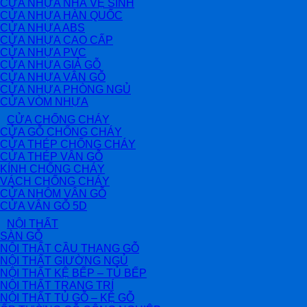
CỬA NHỰA NHÀ VỆ SINH
CỬA NHỰA HÀN QUỐC
CỬA NHỰA ABS
CỬA NHỰA CAO CẤP
CỬA NHỰA PVC
CỬA NHỰA GIẢ GỖ
CỬA NHỰA VÂN GỖ
CỬA NHỰA PHÒNG NGỦ
CỬA VÒM NHỰA
CỬA CHỐNG CHÁY
CỬA GỖ CHỐNG CHÁY
CỬA THÉP CHỐNG CHÁY
CỬA THÉP VÂN GỖ
KÍNH CHỐNG CHÁY
VÁCH CHỐNG CHÁY
CỬA NHÔM VÂN GỖ
CỬA VÂN GỖ 5D
NỘI THẤT
SÀN GỖ
NỘI THẤT CẦU THANG GỖ
NỘI THẤT GIƯỜNG NGỦ
NỘI THẤT KỆ BẾP – TỦ BẾP
NỘI THẤT TRANG TRÍ
NỘI THẤT TỦ GỖ – KỆ GỖ