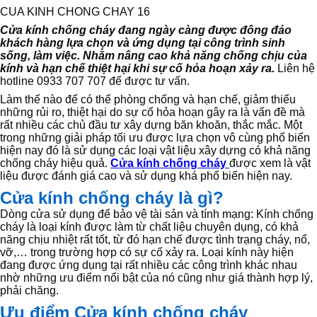
CUA KINH CHONG CHAY 16
Cửa kính chống cháy đang ngày càng được đông đảo
khách hàng lựa chọn và ứng dụng tại công trình sinh
sống, làm việc. Nhằm nâng cao khả năng chống chịu của
kính và hạn chế thiệt hại khi sự cố hỏa hoạn xảy ra.
Liên hệ
hotline 0933 707 707 để được tư vấn.
Làm thế nào để có thể phòng chống và hạn chế, giảm thiểu
những rủi ro, thiệt hại do sự cố hỏa hoạn gây ra là vấn đề mà
rất nhiều các chủ đầu tư xây dựng băn khoăn, thắc mắc. Một
trong những giải pháp tối ưu được lựa chọn vô cùng phổ biến
hiện nay đó là sử dụng các loại vật liệu xây dựng có khả năng
chống cháy hiệu quả.
Cửa kính chống cháy
được xem là vật
liệu được đánh giá cao và sử dụng khá phổ biến hiện nay.
Cửa kính chống cháy là gì?
Dòng cửa sử dụng để bảo vệ tài sản và tính mạng: Kính chống
cháy là loại kính được làm từ chất liệu chuyên dụng, có khả
năng chịu nhiệt rất tốt, từ đó hạn chế được tình trạng cháy, nổ,
vỡ,… trong trường hợp có sự cố xảy ra. Loại kính này hiện
đang được ứng dụng tại rất nhiều các công trình khác nhau
nhờ những ưu điểm nổi bật của nó cũng như giá thành hợp lý,
phải chăng.
Ưu điểm Cửa kính chống cháy