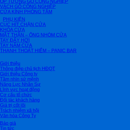
ỐP TƯỜNG GỖ CÔNG NGHIỆP
VÁCH GỖ CÔNG NGHIỆP
CỬA KÍNH PHÒNG TẮM
PHỤ KIỆN
CỤC HÍT CHẶN CỬA
KHÓA CỬA
MẮT THẦN – ỐNG NHÒM CỬA
TAY ĐẨY HƠI
TAY NẮM CỬA
THANH THOÁT HIỂM – PANIC BAR
Giới thiệu
Thông điệp chủ tịch HĐQT
Giới thiệu Công ty
Tầm nhìn sứ mệnh
Năng Lực Nhân Sự
Lĩnh vực hoạt động
Cơ cấu tổ chức
Đối tác khách hàng
Giá trị cốt lõi
Trách nhiệm xã hội
Văn hóa Công Ty
Báo giá
Tin tức