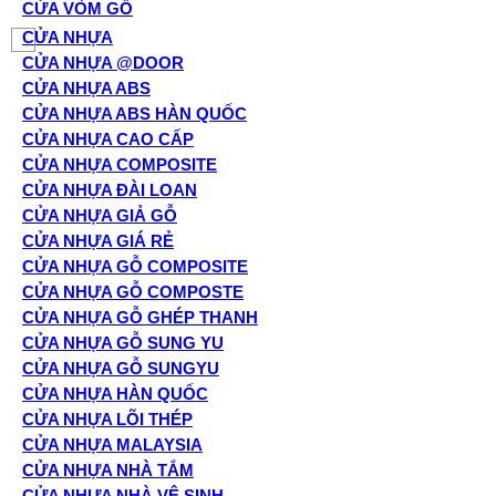
CỬA VÒM GỖ
CỬA NHỰA
CỬA NHỰA @DOOR
CỬA NHỰA ABS
CỬA NHỰA ABS HÀN QUỐC
CỬA NHỰA CAO CẤP
CỬA NHỰA COMPOSITE
CỬA NHỰA ĐÀI LOAN
CỬA NHỰA GIẢ GỖ
CỬA NHỰA GIÁ RẺ
CỬA NHỰA GỖ COMPOSITE
CỬA NHỰA GỖ COMPOSTE
CỬA NHỰA GỖ GHÉP THANH
CỬA NHỰA GỖ SUNG YU
CỬA NHỰA GỖ SUNGYU
CỬA NHỰA HÀN QUỐC
CỬA NHỰA LÕI THÉP
CỬA NHỰA MALAYSIA
CỬA NHỰA NHÀ TẮM
CỬA NHỰA NHÀ VỆ SINH