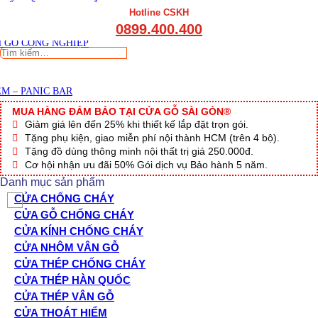
THẤT CẦU THANG GỖ
Viết đánh giá
Hotline CSKH
THẤT KỆ BẾP – TỦ BẾP
0899.400.400
THẤT TỦ GỖ – KỆ GỖ
 GỖ CÔNG NGHIỆP
Tìm
kiếm:
M – PANIC BAR
MUA HÀNG ĐẢM BẢO TẠI CỬA GỖ SÀI GÒN®
Giảm giá lên đến 25% khi thiết kế lắp đặt trọn gói.
Tặng phụ kiện, giao miễn phí nội thành HCM (trên 4 bộ).
Tặng đồ dùng thông minh nội thất trị giá 250.000đ.
Cơ hội nhận ưu đãi 50% Gói dịch vụ Bảo hành 5 năm.
Danh mục sản phẩm
CỬA CHỐNG CHÁY
CỬA GỖ CHỐNG CHÁY
CỬA KÍNH CHỐNG CHÁY
CỬA NHÔM VÂN GỖ
CỬA THÉP CHỐNG CHÁY
CỬA THÉP HÀN QUỐC
CỬA THÉP VÂN GỖ
CỬA THOÁT HIỂM