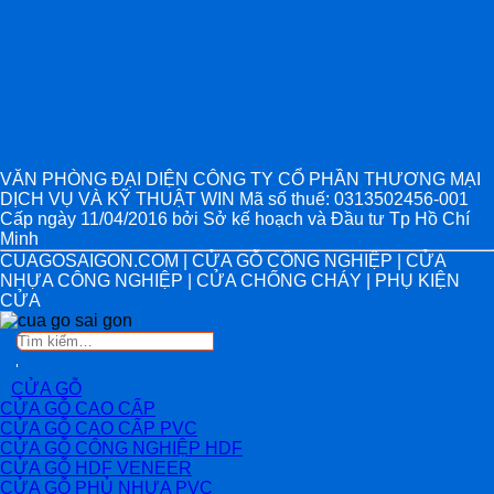
VĂN PHÒNG ĐẠI DIỆN CÔNG TY CỔ PHẦN THƯƠNG MẠI
DỊCH VỤ VÀ KỸ THUẬT WIN Mã số thuế: 0313502456-001
Cấp ngày 11/04/2016 bởi Sở kế hoạch và Đầu tư Tp Hồ Chí
Minh
CUAGOSAIGON.COM | CỬA GỖ CÔNG NGHIỆP | CỬA
NHỰA CÔNG NGHIỆP | CỬA CHỐNG CHÁY | PHỤ KIỆN
CỬA
Tìm
kiếm:
CỬA GỖ
CỬA GỖ CAO CẤP
CỬA GỖ CAO CẤP PVC
CỬA GỖ CÔNG NGHIỆP HDF
CỬA GỖ HDF VENEER
CỬA GỖ PHỦ NHỰA PVC