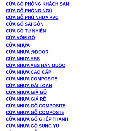
CỬA GỖ PHÒNG KHÁCH SẠN
CỬA GỖ PHÒNG NGỦ
CỬA GỖ PHỦ NHỰA PVC
CỬA GỖ SÀI GÒN
CỬA GỖ TỰ NHIÊN
CỬA VÒM GỖ
CỬA NHỰA
CỬA NHỰA @DOOR
CỬA NHỰA ABS
CỬA NHỰA ABS HÀN QUỐC
CỬA NHỰA CAO CẤP
CỬA NHỰA COMPOSITE
CỬA NHỰA ĐÀI LOAN
CỬA NHỰA GIẢ GỖ
CỬA NHỰA GIÁ RẺ
CỬA NHỰA GỖ COMPOSITE
CỬA NHỰA GỖ COMPOSTE
CỬA NHỰA GỖ GHÉP THANH
CỬA NHỰA GỖ SUNG YU