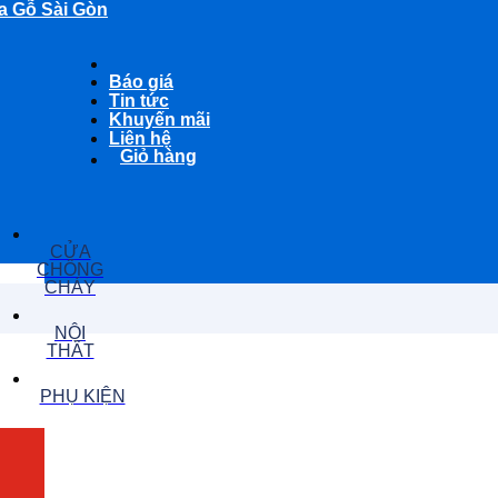
a Gỗ Sài Gòn
Báo giá
Tin tức
Khuyến mãi
Liên hệ
Giỏ hàng
CỬA
CHỐNG
CHÁY
NỘI
THẤT
PHỤ KIỆN