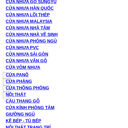
CỬA NHỰA GỖ SUNGYU
CỬA NHỰA HÀN QUỐC
CỬA NHỰA LÕI THÉP
CỬA NHỰA MALAYSIA
CỬA NHỰA NHÀ TẮM
CỬA NHỰA NHÀ VỆ SINH
CỬA NHỰA PHÒNG NGỦ
CỬA NHỰA PVC
CỬA NHỰA SÀI GÒN
CỬA NHỰA VÂN GỖ
CỬA VÒM NHỰA
CỬA PANÔ
CỬA PHẲNG
CỬA THÔNG PHÒNG
NỘI THẤT
CẦU THANG GỖ
CỬA KÍNH PHÒNG TẮM
GIƯỜNG NGỦ
KỆ BẾP - TỦ BẾP
NỘI THẤT TRANG TRÍ