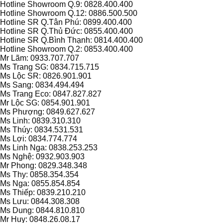
Hotline Showroom Q.9: 0828.400.400
Hotline Showroom Q.12: 0886.500.500
Hotline SR Q.Tân Phú: 0899.400.400
Hotline SR Q.Thủ Đức: 0855.400.400
Hotline SR Q.Bình Thạnh: 0814.400.400
Hotline Showroom Q.2: 0853.400.400
Mr Lãm: 0933.707.707
Ms Trang SG: 0834.715.715
Ms Lộc SR: 0826.901.901
Ms Sang: 0834.494.494
Ms Trang Eco: 0847.827.827
Mr Lộc SG: 0854.901.901
Ms Phượng: 0849.627.627
Ms Linh: 0839.310.310
Ms Thúy: 0834.531.531
Ms Lợi: 0834.774.774
Ms Linh Nga: 0838.253.253
Ms Nghệ: 0932.903.903
Mr Phong: 0829.348.348
Ms Thy: 0858.354.354
Ms Nga: 0855.854.854
Ms Thiếp: 0839.210.210
Ms Lưu: 0844.308.308
Ms Dung: 0844.810.810
Mr Huy: 0848.26.08.17