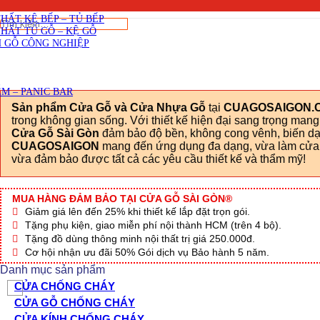
SKU: Cua-ABS-KOS-117-U6405-CGSG.jpg
Viết đánh giá
THẤT CẦU THANG GỖ
THẤT KỆ BẾP – TỦ BẾP
Tìm
THẤT TỦ GỖ – KỆ GỖ
kiếm:
 GỖ CÔNG NGHIỆP
M – PANIC BAR
Sản phẩm Cửa Gỗ và Cửa Nhựa Gỗ
tại
CUAGOSAIGON.
trong không gian sống. Với thiết kế hiện đại sang trọng man
Cửa Gỗ Sài Gòn
đảm bảo độ bền, không cong vênh, biến dạn
CUAGOSAIGON
mang đến ứng dụng đa dạng, vừa làm cửa c
vừa đảm bảo được tất cả các yêu cầu thiết kế và thẩm mỹ!
MUA HÀNG ĐẢM BẢO TẠI CỬA GỖ SÀI GÒN®
Giảm giá lên đến 25% khi thiết kế lắp đặt trọn gói.
Tặng phụ kiện, giao miễn phí nội thành HCM (trên 4 bộ).
Tặng đồ dùng thông minh nội thất trị giá 250.000đ.
Cơ hội nhận ưu đãi 50% Gói dịch vụ Bảo hành 5 năm.
Danh mục sản phẩm
CỬA CHỐNG CHÁY
CỬA GỖ CHỐNG CHÁY
CỬA KÍNH CHỐNG CHÁY