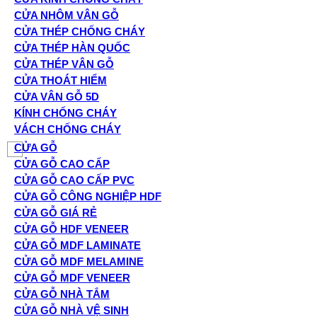
CỬA NHÔM VÂN GỖ
CỬA THÉP CHỐNG CHÁY
CỬA THÉP HÀN QUỐC
CỬA THÉP VÂN GỖ
CỬA THOÁT HIỂM
CỬA VÂN GỖ 5D
KÍNH CHỐNG CHÁY
VÁCH CHỐNG CHÁY
CỬA GỖ
CỬA GỖ CAO CẤP
CỬA GỖ CAO CẤP PVC
CỬA GỖ CÔNG NGHIỆP HDF
CỬA GỖ GIÁ RẺ
CỬA GỖ HDF VENEER
CỬA GỖ MDF LAMINATE
CỬA GỖ MDF MELAMINE
CỬA GỖ MDF VENEER
CỬA GỖ NHÀ TẮM
CỬA GỖ NHÀ VỆ SINH