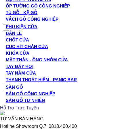
ỐP TƯỜNG GỖ CÔNG NGHIỆP
TỦ GỖ - KỆ GỖ
VÁCH GỖ CÔNG NGHIỆP
PHỤ KIỆN CỬA
BẢN LỀ
CHỐT CỬA
CỤC HÍT CHẶN CỬA
KHÓA CỬA
MẮT THẦN - ỐNG NHÒM CỬA
TAY ĐẨY HƠI
TAY NẮM CỬA
THANH THOÁT HIỂM - PANIC BAR
SÀN GỖ
SÀN GỖ CÔNG NGHIỆP
SÀN GỖ TỰ NHIÊN
Hỗ Trợ Trực Tuyến
TƯ VẤN BÁN HÀNG
Hotline Showroom Q.7: 0818.400.400