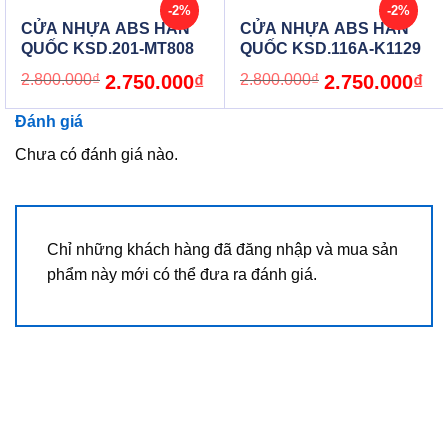
-2%
-2%
CỬA NHỰA ABS HÀN
CỬA NHỰA ABS HÀN
QUỐC KSD.201-MT808
QUỐC KSD.116A-K1129
Original
Current
Original
Cur
2.800.000
₫
2.750.000
₫
2.800.000
₫
2.750.000
₫
price
price
price
pric
was:
is:
was:
is:
2.800.000₫.
2.750.000₫.
2.800.000₫.
2.7
Đánh giá
Chưa có đánh giá nào.
Chỉ những khách hàng đã đăng nhập và mua sản
phẩm này mới có thể đưa ra đánh giá.