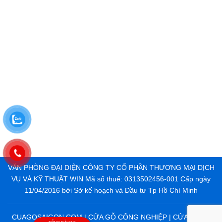
VĂN PHÒNG ĐẠI DIỆN CÔNG TY CỔ PHẦN THƯƠNG MẠI DỊCH
VỤ VÀ KỸ THUẬT WIN Mã số thuế: 0313502456-001 Cấp ngày
11/04/2016 bởi Sở kế hoạch và Đầu tư Tp Hồ Chí Minh
CUAGOSAIGON.COM | CỬA GỖ CÔNG NGHIỆP | CỬA NHỰA