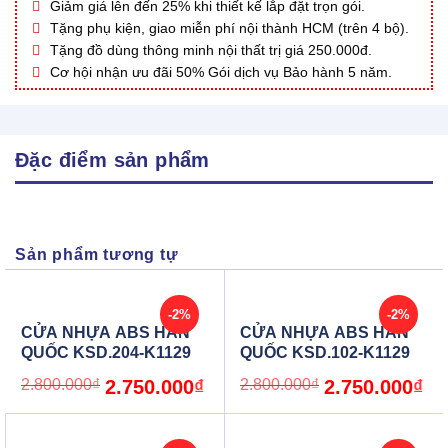
Giảm giá lên đến 25% khi thiết kế lắp đặt trọn gói.
Tặng phụ kiện, giao miễn phí nội thành HCM (trên 4 bộ).
Tặng đồ dùng thông minh nội thất trị giá 250.000đ.
Cơ hội nhận ưu đãi 50% Gói dịch vụ Bảo hành 5 năm.
Đặc điểm sản phẩm
Sản phẩm tương tự
-2%
-2%
CỬA NHỰA ABS HÀN
CỬA NHỰA ABS HÀN
QUỐC KSD.204-K1129
QUỐC KSD.102-K1129
Original
Current
Original
Cur
2.800.000
₫
2.750.000
₫
2.800.000
₫
2.750.000
₫
price
price
price
pric
was:
is:
was:
is:
2.800.000₫.
2.750.000₫.
2.800.000₫.
2.7