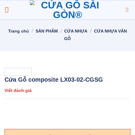
Chuyển
đến
nội
dung
/
/
/
Trang chủ
SẢN PHẨM
CỬA NHỰA
CỬA NHỰA VÂN
GỖ
Cửa Gỗ composite LX03-02-CGSG
Viết đánh giá