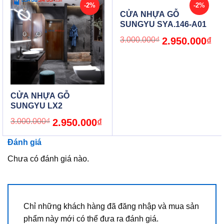
-2%
-2%
CỬA NHỰA GỖ
SUNGYU SYA.146-A01
Original
Cur
3.000.000
₫
2.950.000
₫
price
pric
was:
is:
3.000.000₫.
2.9
CỬA NHỰA GỖ
SUNGYU LX2
Original
Current
3.000.000
₫
2.950.000
₫
price
price
was:
is:
3.000.000₫.
2.950.000₫.
Đánh giá
Chưa có đánh giá nào.
Chỉ những khách hàng đã đăng nhập và mua sản
phẩm này mới có thể đưa ra đánh giá.