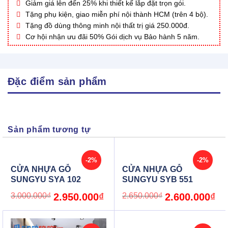
Giảm giá lên đến 25% khi thiết kế lắp đặt trọn gói.
Tặng phụ kiện, giao miễn phí nội thành HCM (trên 4 bộ).
Tặng đồ dùng thông minh nội thất trị giá 250.000đ.
Cơ hội nhận ưu đãi 50% Gói dịch vụ Bảo hành 5 năm.
Đặc điểm sản phẩm
Sản phẩm tương tự
-2%
-2%
CỬA NHỰA GỖ
CỬA NHỰA GỖ
SUNGYU SYA 102
SUNGYU SYB 551
Original
Current
Original
Cur
3.000.000
₫
2.950.000
₫
2.650.000
₫
2.600.000
₫
price
price
price
pric
was:
is:
was:
is:
3.000.000₫.
2.950.000₫.
2.650.000₫.
2.6