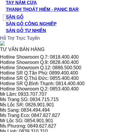
TAY NẮM CỬA
THANH THOÁT HIỂM - PANIC BAR
SÀN GỖ
SÀN GỖ CÔNG NGHIỆP
SÀN GỖ TỰ NHIÊN
Hỗ Trợ Trực Tuyến
TƯ VẤN BÁN HÀNG
Hotline Showroom Q.7: 0818.400.400
Hotline Showroom Q.9: 0828.400.400
Hotline Showroom Q.12: 0886.500.500
Hotline SR Q.Tân Phú: 0899.400.400
Hotline SR Q.Thủ Đức: 0855.400.400
Hotline SR Q.Bình Thạnh: 0814.400.400
Hotline Showroom Q.2: 0853.400.400
Mr Lãm: 0933.707.707
Ms Trang SG: 0834.715.715
Ms Lộc SR: 0826.901.901
Ms Sang: 0834.494.494
Ms Trang Eco: 0847.827.827
Mr Lộc SG: 0854.901.901
Ms Phượng: 0849.627.627
Ms Linh: 0839.310.310