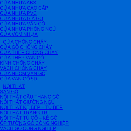
CỬA NHỰA ABS
CỬA NHỰA CAO CẤP
CỬA NHỰA PVC
CỬA NHỰA GIẢ GỖ
CỬA NHỰA VÂN GỖ
CỬA NHỰA PHÒNG NGỦ
CỬA VÒM NHỰA
CỬA CHỐNG CHÁY
CỬA GỖ CHỐNG CHÁY
CỬA THÉP CHỐNG CHÁY
CỬA THÉP VÂN GỖ
KÍNH CHỐNG CHÁY
VÁCH CHỐNG CHÁY
CỬA NHÔM VÂN GỖ
CỬA VÂN GỖ 5D
NỘI THẤT
SÀN GỖ
NỘI THẤT CẦU THANG GỖ
NỘI THẤT GIƯỜNG NGỦ
NỘI THẤT KỆ BẾP – TỦ BẾP
NỘI THẤT TRANG TRÍ
NỘI THẤT TỦ GỖ – KỆ GỖ
ỐP TƯỜNG GỖ CÔNG NGHIỆP
VÁCH GỖ CÔNG NGHIỆP