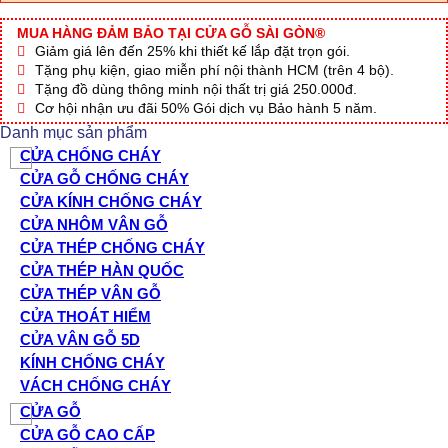
MUA HÀNG ĐẢM BẢO TẠI CỬA GỖ SÀI GÒN®
Giảm giá lên đến 25% khi thiết kế lắp đặt trọn gói.
Tặng phụ kiện, giao miễn phí nội thành HCM (trên 4 bộ).
Tặng đồ dùng thông minh nội thất trị giá 250.000đ.
Cơ hội nhận ưu đãi 50% Gói dịch vụ Bảo hành 5 năm.
Danh mục sản phẩm
CỬA CHỐNG CHÁY
CỬA GỖ CHỐNG CHÁY
CỬA KÍNH CHỐNG CHÁY
CỬA NHÔM VÂN GỖ
CỬA THÉP CHỐNG CHÁY
CỬA THÉP HÀN QUỐC
CỬA THÉP VÂN GỖ
CỬA THOÁT HIỂM
CỬA VÂN GỖ 5D
KÍNH CHỐNG CHÁY
VÁCH CHỐNG CHÁY
CỬA GỖ
CỬA GỖ CAO CẤP