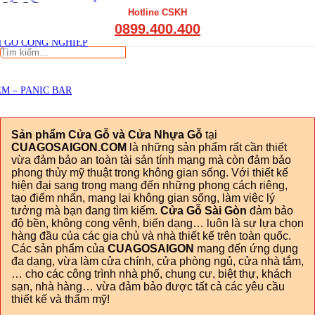
CGSG
THẤT CẦU THANG GỖ
Hotline CSKH
THẤT KỆ BẾP – TỦ BẾP
0899.400.400
Viết đánh giá
THẤT TỦ GỖ – KỆ GỖ
 GỖ CÔNG NGHIỆP
Tìm
kiếm:
M – PANIC BAR
Sản phẩm Cửa Gỗ và Cửa Nhựa Gỗ
tại
CUAGOSAIGON.COM
là những sản phẩm rất cần thiết
vừa đảm bảo an toàn tài sản tính mạng mà còn đảm bảo
phong thủy mỹ thuật trong không gian sống. Với thiết kế
hiện đại sang trọng mang đến những phong cách riêng,
tạo điểm nhấn, mang lại không gian sống, làm việc lý
tưởng mà bạn đang tìm kiếm.
Cửa Gỗ Sài Gòn
đảm bảo
độ bền, không cong vênh, biến dạng… luôn là sự lựa chọn
hàng đầu của các gia chủ và nhà thiết kế trên toàn quốc.
Các sản phẩm của
CUAGOSAIGON
mang đến ứng dụng
đa dạng, vừa làm cửa chính, cửa phòng ngủ, cửa nhà tắm,
… cho các công trình nhà phố, chung cư, biệt thự, khách
sạn, nhà hàng… vừa đảm bảo được tất cả các yêu cầu
thiết kế và thẩm mỹ!