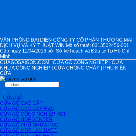
VĂN PHÒNG ĐẠI DIỆN CÔNG TY CỔ PHẦN THƯƠNG MẠI
DỊCH VỤ VÀ KỸ THUẬT WIN Mã số thuế: 0313502456-001
Cấp ngày 11/04/2016 bởi Sở kế hoạch và Đầu tư Tp Hồ Chí
Minh
CUAGOSAIGON.COM | CỬA GỖ CÔNG NGHIỆP | CỬA
NHỰA CÔNG NGHIỆP | CỬA CHỐNG CHÁY | PHỤ KIỆN
CỬA
Tìm
kiếm:
CỬA GỖ
CỬA GỖ CAO CẤP
CỬA GỖ CAO CẤP PVC
CỬA GỖ CÔNG NGHIỆP HDF
CỬA GỖ HDF VENEER
CỬA GỖ PHỦ NHỰA PVC
CỬA GỖ MDF LAMINATE
CỬA GỖ MDF VENEER