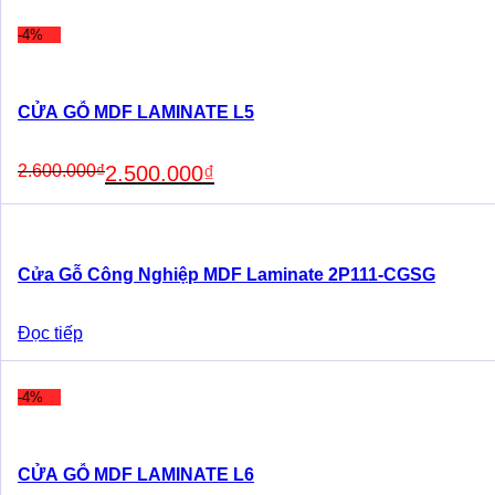
-4%
CỬA GỖ MDF LAMINATE L5
Original
Current
2.600.000
₫
2.500.000
₫
price
price
was:
is:
2.600.000₫.
2.500.000₫.
Cửa Gỗ Công Nghiệp MDF Laminate 2P111-CGSG
Đọc tiếp
-4%
CỬA GỖ MDF LAMINATE L6