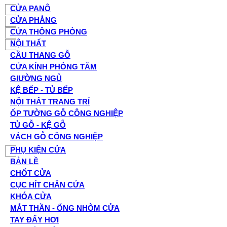
CỬA PANÔ
CỬA PHẲNG
CỬA THÔNG PHÒNG
NỘI THẤT
CẦU THANG GỖ
CỬA KÍNH PHÒNG TẮM
GIƯỜNG NGỦ
KỆ BẾP - TỦ BẾP
NỘI THẤT TRANG TRÍ
ỐP TƯỜNG GỖ CÔNG NGHIỆP
TỦ GỖ - KỆ GỖ
VÁCH GỖ CÔNG NGHIỆP
PHỤ KIỆN CỬA
BẢN LỀ
CHỐT CỬA
CỤC HÍT CHẶN CỬA
KHÓA CỬA
MẮT THẦN - ỐNG NHÒM CỬA
TAY ĐẨY HƠI