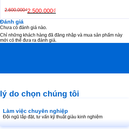
Original
Current
2.600.000
₫
2.500.000
₫
price
price
was:
is:
Đánh giá
2.600.000₫.
2.500.000₫.
Chưa có đánh giá nào.
Chỉ những khách hàng đã đăng nhập và mua sản phẩm này
mới có thể đưa ra đánh giá.
lý do chọn chúng tôi
Làm việc chuyên nghiệp
Đội ngũ lắp đặt, tư vấn kỹ thuật giàu kinh nghiệm