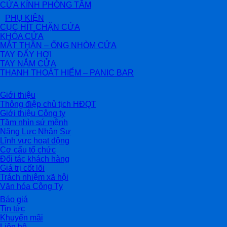
CỬA KÍNH PHÒNG TẮM
PHỤ KIỆN
CỤC HÍT CHẶN CỬA
KHÓA CỬA
MẮT THẦN – ỐNG NHÒM CỬA
TAY ĐẨY HƠI
TAY NẮM CỬA
THANH THOÁT HIỂM – PANIC BAR
Giới thiệu
Thông điệp chủ tịch HĐQT
Giới thiệu Công ty
Tầm nhìn sứ mệnh
Năng Lực Nhân Sự
Lĩnh vực hoạt động
Cơ cấu tổ chức
Đối tác khách hàng
Giá trị cốt lõi
Trách nhiệm xã hội
Văn hóa Công Ty
Báo giá
Tin tức
Khuyến mãi
Liên hệ