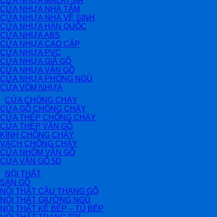
CỬA NHỰA MALAYSIA
CỬA NHỰA NHÀ TẮM
CỬA NHỰA NHÀ VỆ SINH
CỬA NHỰA HÀN QUỐC
CỬA NHỰA ABS
CỬA NHỰA CAO CẤP
CỬA NHỰA PVC
CỬA NHỰA GIẢ GỖ
CỬA NHỰA VÂN GỖ
CỬA NHỰA PHÒNG NGỦ
CỬA VÒM NHỰA
CỬA CHỐNG CHÁY
CỬA GỖ CHỐNG CHÁY
CỬA THÉP CHỐNG CHÁY
CỬA THÉP VÂN GỖ
KÍNH CHỐNG CHÁY
VÁCH CHỐNG CHÁY
CỬA NHÔM VÂN GỖ
CỬA VÂN GỖ 5D
NỘI THẤT
SÀN GỖ
NỘI THẤT CẦU THANG GỖ
NỘI THẤT GIƯỜNG NGỦ
NỘI THẤT KỆ BẾP – TỦ BẾP