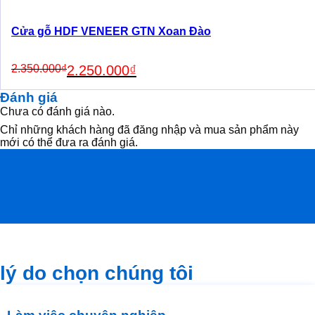
Cửa gỗ HDF VENEER GTN Xoan Đào
Original
Current
2.350.000
₫
2.250.000
₫
price
price
was:
is:
Đánh giá
2.350.000₫.
2.250.000₫.
Chưa có đánh giá nào.
Chỉ những khách hàng đã đăng nhập và mua sản phẩm này
mới có thể đưa ra đánh giá.
lý do chọn chúng tôi