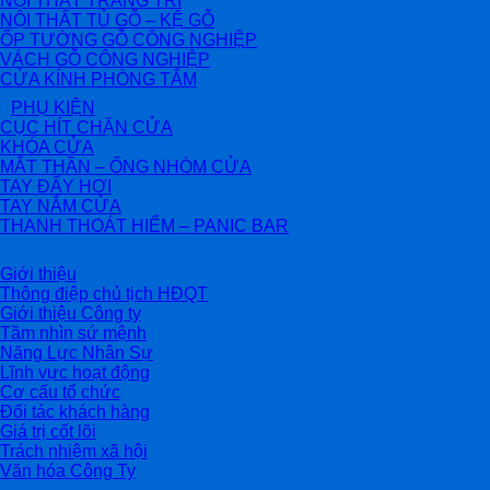
NỘI THẤT TRANG TRÍ
NỘI THẤT TỦ GỖ – KỆ GỖ
ỐP TƯỜNG GỖ CÔNG NGHIỆP
VÁCH GỖ CÔNG NGHIỆP
CỬA KÍNH PHÒNG TẮM
PHỤ KIỆN
CỤC HÍT CHẶN CỬA
KHÓA CỬA
MẮT THẦN – ỐNG NHÒM CỬA
TAY ĐẨY HƠI
TAY NẮM CỬA
THANH THOÁT HIỂM – PANIC BAR
Giới thiệu
Thông điệp chủ tịch HĐQT
Giới thiệu Công ty
Tầm nhìn sứ mệnh
Năng Lực Nhân Sự
Lĩnh vực hoạt động
Cơ cấu tổ chức
Đối tác khách hàng
Giá trị cốt lõi
Trách nhiệm xã hội
Văn hóa Công Ty