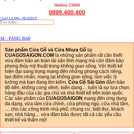
THẤT CẦU THANG GỖ
Viết đánh giá
Hotline CSKH
THẤT KỆ BẾP – TỦ BẾP
0899.400.400
THẤT TỦ GỖ – KỆ GỖ
 GỖ CÔNG NGHIỆP
Tìm
kiếm:
M – PANIC BAR
Sản phẩm Cửa Gỗ và Cửa Nhựa Gỗ
tại
CUAGOSAIGON.COM
là những sản phẩm rất cần thiết
vừa đảm bảo an toàn tài sản tính mạng mà còn đảm bảo
phong thủy mỹ thuật trong không gian sống. Với thiết kế
hiện đại sang trọng mang đến những phong cách riêng,
tạo điểm nhấn, mang lại không gian sống, làm việc lý
tưởng mà bạn đang tìm kiếm.
Cửa Gỗ Sài Gòn
đảm bảo
độ bền, không cong vênh, biến dạng… luôn là sự lựa chọn
hàng đầu của các gia chủ và nhà thiết kế trên toàn quốc.
Các sản phẩm của
CUAGOSAIGON
mang đến ứng dụng
đa dạng, vừa làm cửa chính, cửa phòng ngủ, cửa nhà tắm,
… cho các công trình nhà phố, chung cư, biệt thự, khách
sạn, nhà hàng… vừa đảm bảo được tất cả các yêu cầu
thiết kế và thẩm mỹ!