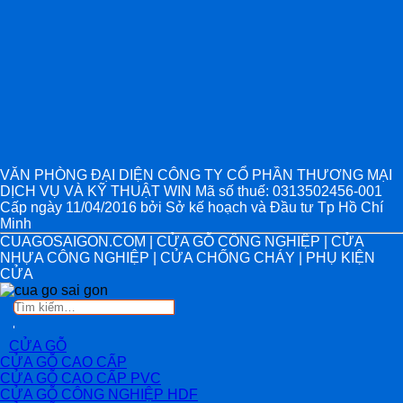
VĂN PHÒNG ĐẠI DIỆN CÔNG TY CỔ PHẦN THƯƠNG MẠI
DỊCH VỤ VÀ KỸ THUẬT WIN Mã số thuế: 0313502456-001
Cấp ngày 11/04/2016 bởi Sở kế hoạch và Đầu tư Tp Hồ Chí
Minh
CUAGOSAIGON.COM | CỬA GỖ CÔNG NGHIỆP | CỬA
NHỰA CÔNG NGHIỆP | CỬA CHỐNG CHÁY | PHỤ KIỆN
CỬA
Tìm
kiếm:
CỬA GỖ
CỬA GỖ CAO CẤP
CỬA GỖ CAO CẤP PVC
CỬA GỖ CÔNG NGHIỆP HDF