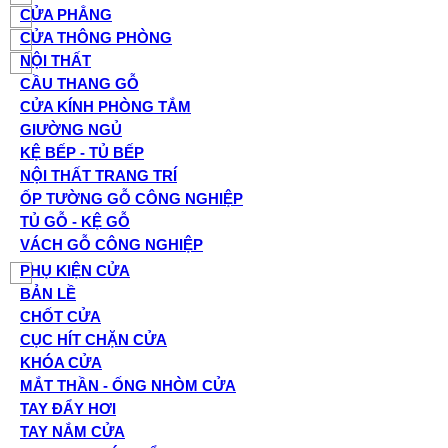
CỬA PHẲNG
CỬA THÔNG PHÒNG
NỘI THẤT
CẦU THANG GỖ
CỬA KÍNH PHÒNG TẮM
GIƯỜNG NGỦ
KỆ BẾP - TỦ BẾP
NỘI THẤT TRANG TRÍ
ỐP TƯỜNG GỖ CÔNG NGHIỆP
TỦ GỖ - KỆ GỖ
VÁCH GỖ CÔNG NGHIỆP
PHỤ KIỆN CỬA
BẢN LỀ
CHỐT CỬA
CỤC HÍT CHẶN CỬA
KHÓA CỬA
MẮT THẦN - ỐNG NHÒM CỬA
TAY ĐẨY HƠI
TAY NẮM CỬA