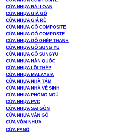
CỬA NHỰA ĐÀI LOAN
CỬA NHỰA GIẢ GỖ
CỬA NHỰA GIÁ RẺ
CỬA NHỰA GỖ COMPOSITE
CỬA NHỰA GỖ COMPOSTE
CỬA NHỰA GỖ GHÉP THANH
CỬA NHỰA GỖ SUNG YU
CỬA NHỰA GỖ SUNGYU
CỬA NHỰA HÀN QUỐC
CỬA NHỰA LÕI THÉP
CỬA NHỰA MALAYSIA
CỬA NHỰA NHÀ TẮM
CỬA NHỰA NHÀ VỆ SINH
CỬA NHỰA PHÒNG NGỦ
CỬA NHỰA PVC
CỬA NHỰA SÀI GÒN
CỬA NHỰA VÂN GỖ
CỬA VÒM NHỰA
CỬA PANÔ