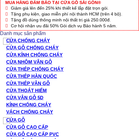
MUA HÀNG ĐẢM BẢO TẠI CỬA GỖ SÀI GÒN®
Giảm giá lên đến 25% khi thiết kế lắp đặt trọn gói.
Tặng phụ kiện, giao miễn phí nội thành HCM (trên 4 bộ).
Tặng đồ dùng thông minh nội thất trị giá 250.000đ.
Cơ hội nhận ưu đãi 50% Gói dịch vụ Bảo hành 5 năm.
Danh mục sản phẩm
CỬA CHỐNG CHÁY
CỬA GỖ CHỐNG CHÁY
CỬA KÍNH CHỐNG CHÁY
CỬA NHÔM VÂN GỖ
CỬA THÉP CHỐNG CHÁY
CỬA THÉP HÀN QUỐC
CỬA THÉP VÂN GỖ
CỬA THOÁT HIỂM
CỬA VÂN GỖ 5D
KÍNH CHỐNG CHÁY
VÁCH CHỐNG CHÁY
CỬA GỖ
CỬA GỖ CAO CẤP
CỬA GỖ CAO CẤP PVC