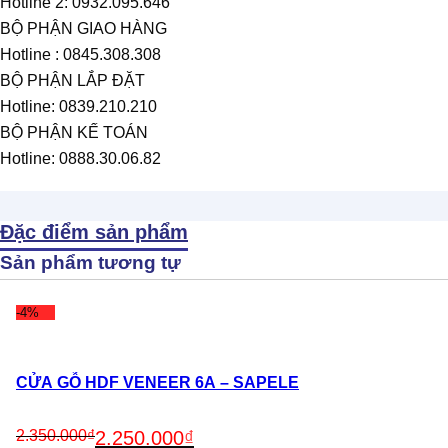
Hotline 2: 0932.095.646
BỘ PHẬN GIAO HÀNG
Hotline : 0845.308.308
BỘ PHẬN LẮP ĐẶT
Hotline: 0839.210.210
BỘ PHẬN KẾ TOÁN
Hotline: 0888.30.06.82
Đặc điểm sản phẩm
Sản phẩm tương tự
-4%
CỬA GỖ HDF VENEER 6A – SAPELE
Original
Current
2.350.000
₫
2.250.000
₫