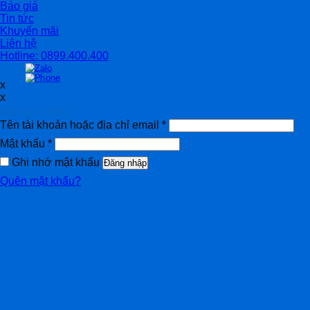
Báo giá
Tin tức
Khuyến mãi
Liên hệ
Hotline: 0899.400.400
x
x
Đăng nhập
Tên tài khoản hoặc địa chỉ email
*
Mật khẩu
*
Ghi nhớ mật khẩu
Đăng nhập
Quên mật khẩu?