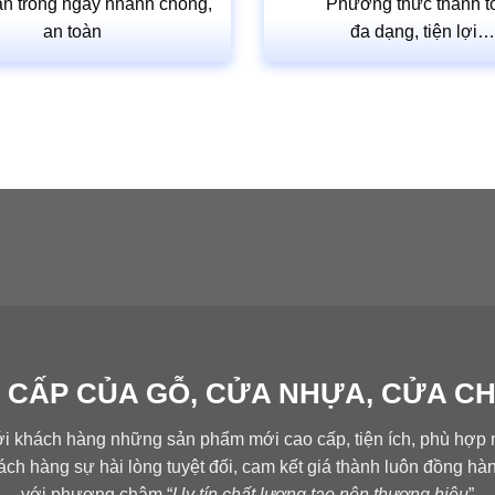
n trong ngày nhanh chóng,
Phương thức thanh t
an toàn
đa dạng, tiện lợi
 CẤP CỦA GỖ, CỬA NHỰA, CỬA C
ới khách hàng những sản phẩm mới cao cấp, tiện ích, phù hợp n
ch hàng sự hài lòng tuyệt đối, cam kết giá thành luôn đồng h
với phương châm “
Uy tín chất lượng tạo nên thương hiệu
”