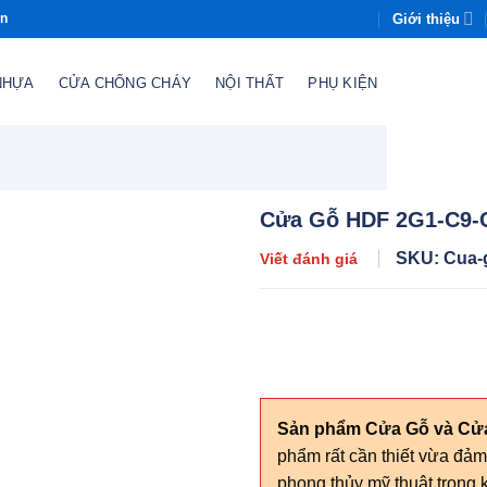
Giới thiệu
òn
NHỰA
CỬA CHỐNG CHÁY
NỘI THẤT
PHỤ KIỆN
Cửa Gỗ HDF 2G1-C9
SKU: Cua-
Viết đánh giá
Sản phẩm Cửa Gỗ và C
phẩm rất cần thiết vừa đả
phong thủy mỹ thuật trong k