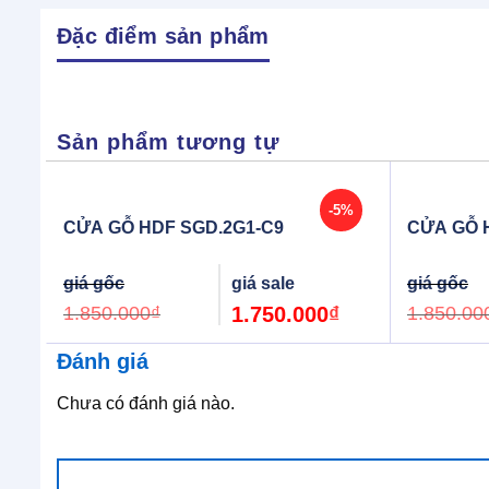
Đặc điểm sản phẩm
Sản phẩm tương tự
-5%
CỬA GỖ HDF SGD.2G1-C9
CỬA GỖ 
Original
Current
price
price
was:
is:
1.850.000
₫
1.750.000
₫
1.850.00
1.850.000₫.
1.750.000₫.
Đánh giá
Chưa có đánh giá nào.