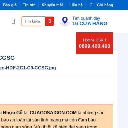
Báo giá
Tin tức
Khuyến mãi
Liên hệ
Giỏ hàng
Tìm quanh đây
Tìm
16 CỬA HÀNG
kiếm:
Hotline CSKH
0899.400.400
-CGSG
go-HDF-2G1-C9-CGSG.jpg
ửa Nhựa Gỗ
tại
CUAGOSAIGON.COM
là những sản
m bảo an toàn tài sản tính mạng mà còn đảm bảo
hông gian sống. Với thiết kế hiện đại sang trọng