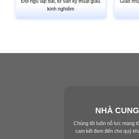
Đội ngũ lắp đặt, tư vấn kỹ thuật giàu
Giao nhậ
kinh nghiệm
NHÀ CUNG
Chúng tôi luôn nỗ lực mang t
cam kết đem đến cho quý khá