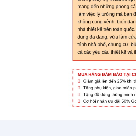
mang đến những phong cách
làm việc lý tưởng mà bạn 
không cong vênh, biến dạn
nhà thiết kế trên toàn quố
dụng đa dạng, vừa làm cửa
trình nhà phố, chung cư, b
cả các yêu cầu thiết kế và 
MUA HÀNG ĐẢM BẢO TẠI C
Giảm giá lên đến 25% khi thi
Tặng phụ kiện, giao miễn p
Tặng đồ dùng thông minh nội
Cơ hội nhận ưu đãi 50% Gó