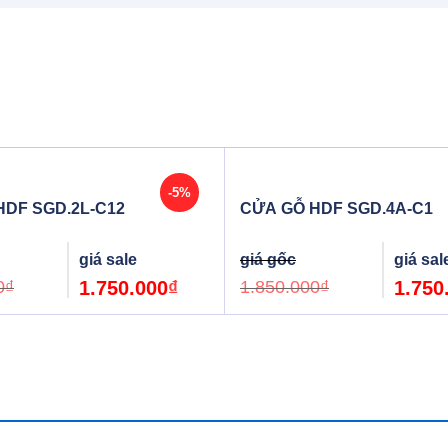
-5%
HDF SGD.2L-C12
CỬA GỖ HDF SGD.4A-C1
Original
Current
Original
price
price
price
was:
is:
was:
0
₫
1.750.000
₫
1.850.000
₫
1.750
1.850.000₫.
1.750.000₫.
1.850.000