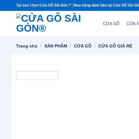
Chuyển
Tại sao chọn Cửa Gỗ Sài Gòn ?
|
Mua hàng đảm bảo tại Cửa Gỗ Sài G
đến
nội
CỬA GỖ
CỬA 
dung
/
/
/
Trang chủ
SẢN PHẨM
CỬA GỖ
CỬA GỖ GIÁ RẺ