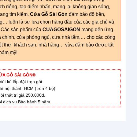
 riêng, tạo điểm nhấn, mang lại không gian sống,
đang tìm kiếm.
Cửa Gỗ Sài Gòn
đảm bảo độ bền,
g… luôn là sự lựa chọn hàng đầu của các gia chủ và
c. Các sản phẩm của
CUAGOSAIGON
mang đến ứng
 chính, cửa phòng ngủ, cửa nhà tắm,… cho các công
iệt thự, khách sạn, nhà hàng… vừa đảm bảo được tất
thẩm mỹ!
ỬA GỖ SÀI GÒN®
ết kế lắp đặt trọn gói.
hí nội thành HCM (trên 4 bộ).
 thất trị giá 250.000đ.
i dịch vụ Bảo hành 5 năm.