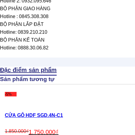
Hotline 2: 0932.095.646
BỘ PHẬN GIAO HÀNG
Hotline : 0845.308.308
BỘ PHẬN LẮP ĐẶT
Hotline: 0839.210.210
BỘ PHẬN KẾ TOÁN
Hotline: 0888.30.06.82
Đặc điểm sản phẩm
Sản phẩm tương tự
-5%
CỬA GỖ HDF SGD.4N-C1
Original
Current
1.850.000
₫
1.750.000
₫