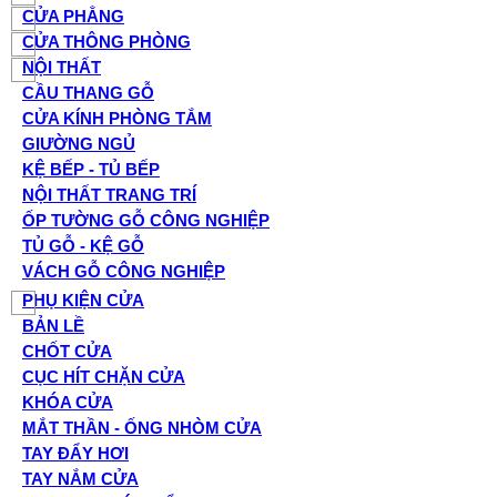
CỬA PHẲNG
CỬA THÔNG PHÒNG
NỘI THẤT
CẦU THANG GỖ
CỬA KÍNH PHÒNG TẮM
GIƯỜNG NGỦ
KỆ BẾP - TỦ BẾP
NỘI THẤT TRANG TRÍ
ỐP TƯỜNG GỖ CÔNG NGHIỆP
TỦ GỖ - KỆ GỖ
VÁCH GỖ CÔNG NGHIỆP
PHỤ KIỆN CỬA
BẢN LỀ
CHỐT CỬA
CỤC HÍT CHẶN CỬA
KHÓA CỬA
MẮT THẦN - ỐNG NHÒM CỬA
TAY ĐẨY HƠI
TAY NẮM CỬA