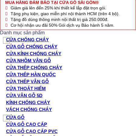
MUA HÀNG ĐẢM BẢO TẠI CỬA GỖ SÀI GÒN®
Giảm giá lên đến 25% khi thiết kế lắp đặt trọn gói.
Tặng phụ kiện, giao miễn phí nội thành HCM (trên 4 bộ).
Tặng đồ dùng thông minh nội thất trị giá 250.000đ.
Cơ hội nhận ưu đãi 50% Gói dịch vụ Bảo hành 5 năm.
Danh mục sản phẩm
CỬA CHỐNG CHÁY
CỬA GỖ CHỐNG CHÁY
CỬA KÍNH CHỐNG CHÁY
CỬA NHÔM VÂN GỖ
CỬA THÉP CHỐNG CHÁY
CỬA THÉP HÀN QUỐC
CỬA THÉP VÂN GỖ
CỬA THOÁT HIỂM
CỬA VÂN GỖ 5D
KÍNH CHỐNG CHÁY
VÁCH CHỐNG CHÁY
CỬA GỖ
CỬA GỖ CAO CẤP
CỬA GỖ CAO CẤP PVC