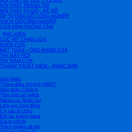
NỘI THẤT KỆ BẾP – TỦ BẾP
NỘI THẤT TRANG TRÍ
NỘI THẤT TỦ GỖ – KỆ GỖ
ỐP TƯỜNG GỖ CÔNG NGHIỆP
VÁCH GỖ CÔNG NGHIỆP
CỬA KÍNH PHÒNG TẮM
PHỤ KIỆN
CỤC HÍT CHẶN CỬA
KHÓA CỬA
MẮT THẦN – ỐNG NHÒM CỬA
TAY ĐẨY HƠI
TAY NẮM CỬA
THANH THOÁT HIỂM – PANIC BAR
Giới thiệu
Thông điệp chủ tịch HĐQT
Giới thiệu Công ty
Tầm nhìn sứ mệnh
Năng Lực Nhân Sự
Lĩnh vực hoạt động
Cơ cấu tổ chức
Đối tác khách hàng
Giá trị cốt lõi
Trách nhiệm xã hội