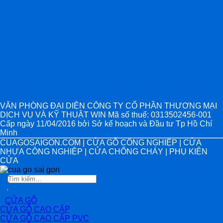
VĂN PHÒNG ĐẠI DIỆN CÔNG TY CỔ PHẦN THƯƠNG MẠI
DỊCH VỤ VÀ KỸ THUẬT WIN Mã số thuế: 0313502456-001
Cấp ngày 11/04/2016 bởi Sở kế hoạch và Đầu tư Tp Hồ Chí
Minh
CUAGOSAIGON.COM | CỬA GỖ CÔNG NGHIỆP | CỬA
NHỰA CÔNG NGHIỆP | CỬA CHỐNG CHÁY | PHỤ KIỆN
CỬA
Tìm
kiếm:
CỬA GỖ
CỬA GỖ CAO CẤP
CỬA GỖ CAO CẤP PVC