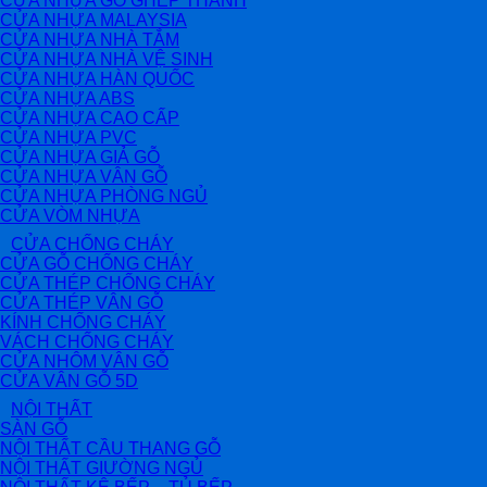
CỬA NHỰA GỖ GHÉP THANH
CỬA NHỰA MALAYSIA
CỬA NHỰA NHÀ TẮM
CỬA NHỰA NHÀ VỆ SINH
CỬA NHỰA HÀN QUỐC
CỬA NHỰA ABS
CỬA NHỰA CAO CẤP
CỬA NHỰA PVC
CỬA NHỰA GIẢ GỖ
CỬA NHỰA VÂN GỖ
CỬA NHỰA PHÒNG NGỦ
CỬA VÒM NHỰA
CỬA CHỐNG CHÁY
CỬA GỖ CHỐNG CHÁY
CỬA THÉP CHỐNG CHÁY
CỬA THÉP VÂN GỖ
KÍNH CHỐNG CHÁY
VÁCH CHỐNG CHÁY
CỬA NHÔM VÂN GỖ
CỬA VÂN GỖ 5D
NỘI THẤT
SÀN GỖ
NỘI THẤT CẦU THANG GỖ
NỘI THẤT GIƯỜNG NGỦ