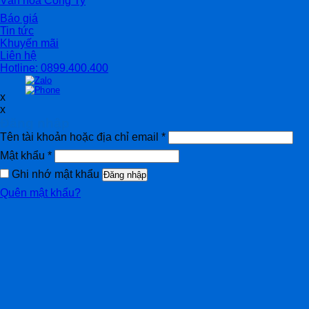
Văn hóa Công Ty
Báo giá
Tin tức
Khuyến mãi
Liên hệ
Hotline: 0899.400.400
x
x
Đăng nhập
Tên tài khoản hoặc địa chỉ email
*
Mật khẩu
*
Ghi nhớ mật khẩu
Đăng nhập
Quên mật khẩu?