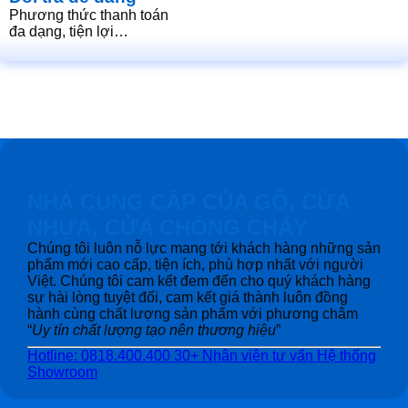
Phương thức thanh toán
đa dạng, tiện lợi…
NHÀ CUNG CẤP CỦA GỖ, CỬA
NHỰA, CỬA CHỐNG CHÁY
Chúng tôi luôn nỗ lực mang tới khách hàng những sản
phẩm mới cao cấp, tiện ích, phù hợp nhất với người
Việt. Chúng tôi cam kết đem đến cho quý khách hàng
sự hài lòng tuyệt đối, cam kết giá thành luôn đồng
hành cùng chất lượng sản phẩm với phương châm
“
Uy tín chất lượng tạo nên thương hiệu
”
Hotline: 0818.400.400
30+ Nhân viên tư vấn
Hệ thống
Showroom