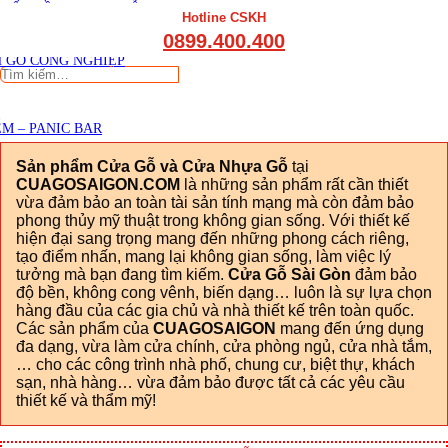
THẤT CẦU THANG GỖ
Viết đánh giá
Hotline CSKH
THẤT KỆ BẾP – TỦ BẾP
0899.400.400
THẤT TỦ GỖ – KỆ GỖ
 GỖ CÔNG NGHIỆP
Tìm
kiếm:
M – PANIC BAR
Sản phẩm Cửa Gỗ và Cửa Nhựa Gỗ
tại
CUAGOSAIGON.COM
là những sản phẩm rất cần thiết
vừa đảm bảo an toàn tài sản tính mạng mà còn đảm bảo
phong thủy mỹ thuật trong không gian sống. Với thiết kế
hiện đại sang trọng mang đến những phong cách riêng,
tạo điểm nhấn, mang lại không gian sống, làm việc lý
tưởng mà bạn đang tìm kiếm.
Cửa Gỗ Sài Gòn
đảm bảo
độ bền, không cong vênh, biến dạng… luôn là sự lựa chọn
hàng đầu của các gia chủ và nhà thiết kế trên toàn quốc.
Các sản phẩm của
CUAGOSAIGON
mang đến ứng dụng
đa dạng, vừa làm cửa chính, cửa phòng ngủ, cửa nhà tắm,
… cho các công trình nhà phố, chung cư, biệt thự, khách
sạn, nhà hàng… vừa đảm bảo được tất cả các yêu cầu
thiết kế và thẩm mỹ!