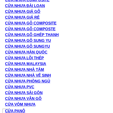
CỬA NHỰA ĐÀI LOAN
CỬA NHỰA GIẢ GỖ
CỬA NHỰA GIÁ RẺ
CỬA NHỰA GỖ COMPOSITE
CỬA NHỰA GỖ COMPOSTE
CỬA NHỰA GỖ GHÉP THANH
CỬA NHỰA GỖ SUNG YU
CỬA NHỰA GỖ SUNGYU
CỬA NHỰA HÀN QUỐC
CỬA NHỰA LÕI THÉP
CỬA NHỰA MALAYSIA
CỬA NHỰA NHÀ TẮM
CỬA NHỰA NHÀ VỆ SINH
CỬA NHỰA PHÒNG NGỦ
CỬA NHỰA PVC
CỬA NHỰA SÀI GÒN
CỬA NHỰA VÂN GỖ
CỬA VÒM NHỰA
CỬA PANÔ