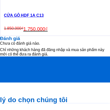
CỬA GỖ HDF 1A C13
Original
Current
1.850.000
₫
1.750.000
₫
price
price
was:
is:
Đánh giá
1.850.000₫.
1.750.000₫.
Chưa có đánh giá nào.
Chỉ những khách hàng đã đăng nhập và mua sản phẩm này
mới có thể đưa ra đánh giá.
lý do chọn chúng tôi