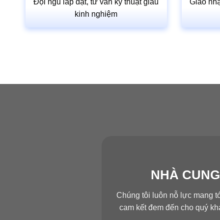
Đội ngũ lắp đặt, tư vấn kỹ thuật giàu
Giao nhậ
kinh nghiệm
NHÀ CUNG
Chúng tôi luôn nỗ lực mang t
cam kết đem đến cho quý khá