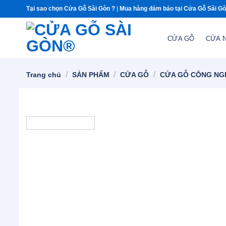
Chuyển
Tại sao chọn Cửa Gỗ Sài Gòn ?
|
Mua hàng đảm bảo tại Cửa Gỗ Sài G
đến
nội
CỬA GỖ
CỬA 
dung
/
/
/
Trang chủ
SẢN PHẨM
CỬA GỖ
CỬA GỖ CÔNG NG