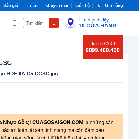
Báo giá
Tin tức
Khuyến mãi
Liên hệ
Giỏ hàng
Tìm quanh đây
Tìm
16 CỬA HÀNG
kiếm:
Hotline CSKH
0899.400.400
CGSG
go-HDF-6A-C5-CGSG.jpg
ửa Nhựa Gỗ
tại
CUAGOSAIGON.COM
là những sản
m bảo an toàn tài sản tính mạng mà còn đảm bảo
hông gian sống. Với thiết kế hiện đại sang trọng