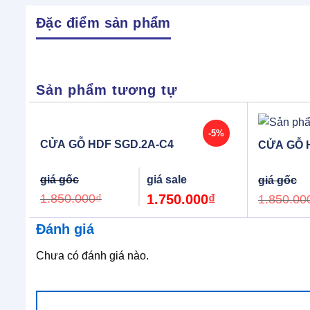
Đặc điểm sản phẩm
Sản phẩm tương tự
-5%
CỬA GỖ HDF SGD.2A-C4
CỬA GỖ 
Original
Current
price
price
was:
is:
1.850.000
₫
1.750.000
₫
1.850.00
1.850.000₫.
1.750.000₫.
Đánh giá
Chưa có đánh giá nào.