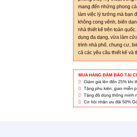
mang đến những phong cách
làm việc lý tưởng mà bạn 
không cong vênh, biến dạn
nhà thiết kế trên toàn quố
dụng đa dạng, vừa làm cửa
trình nhà phố, chung cư, b
cả các yêu cầu thiết kế và 
MUA HÀNG ĐẢM BẢO TẠI C
Giảm giá lên đến 25% khi thi
Tặng phụ kiện, giao miễn p
Tặng đồ dùng thông minh nội
Cơ hội nhận ưu đãi 50% Gó