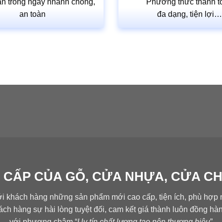
n trong ngày nhanh chóng,
Phương thức thanh t
an toàn
đa dạng, tiện lợi
 CẤP CỦA GỖ, CỬA NHỰA, CỬA C
ới khách hàng những sản phẩm mới cao cấp, tiện ích, phù hợp n
ch hàng sự hài lòng tuyệt đối, cam kết giá thành luôn đồng h
với phương châm “
Uy tín chất lượng tạo nên thương hiệu
”