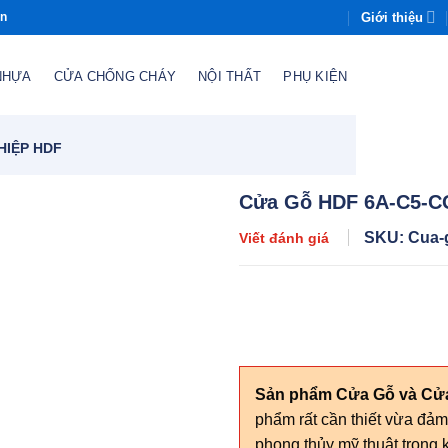
Giới thiệu
òn
NHỰA
CỬA CHỐNG CHÁY
NỘI THẤT
PHỤ KIỆN
HIỆP HDF
Cửa Gỗ HDF 6A-C5-
SKU: Cua-
Viết đánh giá
Sản phẩm Cửa Gỗ và C
phẩm rất cần thiết vừa đả
phong thủy mỹ thuật trong k