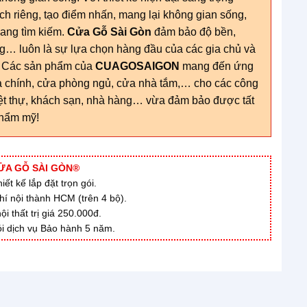
 riêng, tạo điểm nhấn, mang lại không gian sống,
đang tìm kiếm.
Cửa Gỗ Sài Gòn
đảm bảo độ bền,
g… luôn là sự lựa chọn hàng đầu của các gia chủ và
c. Các sản phẩm của
CUAGOSAIGON
mang đến ứng
 chính, cửa phòng ngủ, cửa nhà tắm,… cho các công
iệt thự, khách sạn, nhà hàng… vừa đảm bảo được tất
thẩm mỹ!
ỬA GỖ SÀI GÒN®
ết kế lắp đặt trọn gói.
hí nội thành HCM (trên 4 bộ).
 thất trị giá 250.000đ.
i dịch vụ Bảo hành 5 năm.