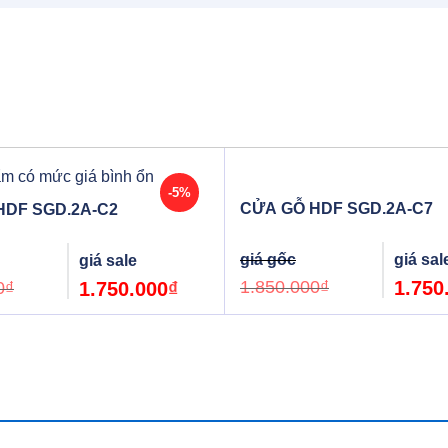
-5%
CỬA GỖ HDF SGD.2A-C7
HDF SGD.2A-C2
Original
Original
Current
price
price
price
was:
was:
is:
1.850.000
₫
1.750
0
₫
1.750.000
₫
1.850.000
1.850.000₫.
1.750.000₫.