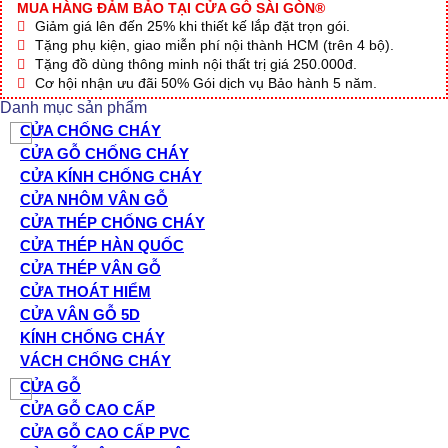
MUA HÀNG ĐẢM BẢO TẠI CỬA GỖ SÀI GÒN®
Giảm giá lên đến 25% khi thiết kế lắp đặt trọn gói.
Tặng phụ kiện, giao miễn phí nội thành HCM (trên 4 bộ).
Tặng đồ dùng thông minh nội thất trị giá 250.000đ.
Cơ hội nhận ưu đãi 50% Gói dịch vụ Bảo hành 5 năm.
Danh mục sản phẩm
CỬA CHỐNG CHÁY
CỬA GỖ CHỐNG CHÁY
CỬA KÍNH CHỐNG CHÁY
CỬA NHÔM VÂN GỖ
CỬA THÉP CHỐNG CHÁY
CỬA THÉP HÀN QUỐC
CỬA THÉP VÂN GỖ
CỬA THOÁT HIỂM
CỬA VÂN GỖ 5D
KÍNH CHỐNG CHÁY
VÁCH CHỐNG CHÁY
CỬA GỖ
CỬA GỖ CAO CẤP
CỬA GỖ CAO CẤP PVC