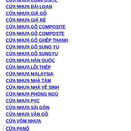
CỬA NHỰA ĐÀI LOAN
CỬA NHỰA GIẢ GỖ
CỬA NHỰA GIÁ RẺ
CỬA NHỰA GỖ COMPOSITE
CỬA NHỰA GỖ COMPOSTE
CỬA NHỰA GỖ GHÉP THANH
CỬA NHỰA GỖ SUNG YU
CỬA NHỰA GỖ SUNGYU
CỬA NHỰA HÀN QUỐC
CỬA NHỰA LÕI THÉP
CỬA NHỰA MALAYSIA
CỬA NHỰA NHÀ TẮM
CỬA NHỰA NHÀ VỆ SINH
CỬA NHỰA PHÒNG NGỦ
CỬA NHỰA PVC
CỬA NHỰA SÀI GÒN
CỬA NHỰA VÂN GỖ
CỬA VÒM NHỰA
CỬA PANÔ