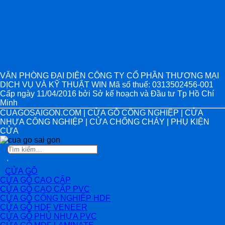
VĂN PHÒNG ĐẠI DIỆN CÔNG TY CỔ PHẦN THƯƠNG MẠI
DỊCH VỤ VÀ KỸ THUẬT WIN Mã số thuế: 0313502456-001
Cấp ngày 11/04/2016 bởi Sở kế hoạch và Đầu tư Tp Hồ Chí
Minh
CUAGOSAIGON.COM | CỬA GỖ CÔNG NGHIỆP | CỬA
NHỰA CÔNG NGHIỆP | CỬA CHỐNG CHÁY | PHỤ KIỆN
CỬA
Tìm
kiếm:
CỬA GỖ
CỬA GỖ CAO CẤP
CỬA GỖ CAO CẤP PVC
CỬA GỖ CÔNG NGHIỆP HDF
CỬA GỖ HDF VENEER
CỬA GỖ PHỦ NHỰA PVC