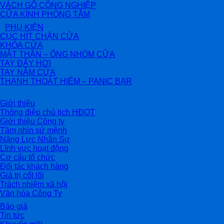
VÁCH GỖ CÔNG NGHIỆP
CỬA KÍNH PHÒNG TẮM
PHỤ KIỆN
CỤC HÍT CHẶN CỬA
KHÓA CỬA
MẮT THẦN – ỐNG NHÒM CỬA
TAY ĐẨY HƠI
TAY NẮM CỬA
THANH THOÁT HIỂM – PANIC BAR
Giới thiệu
Thông điệp chủ tịch HĐQT
Giới thiệu Công ty
Tầm nhìn sứ mệnh
Năng Lực Nhân Sự
Lĩnh vực hoạt động
Cơ cấu tổ chức
Đối tác khách hàng
Giá trị cốt lõi
Trách nhiệm xã hội
Văn hóa Công Ty
Báo giá
Tin tức