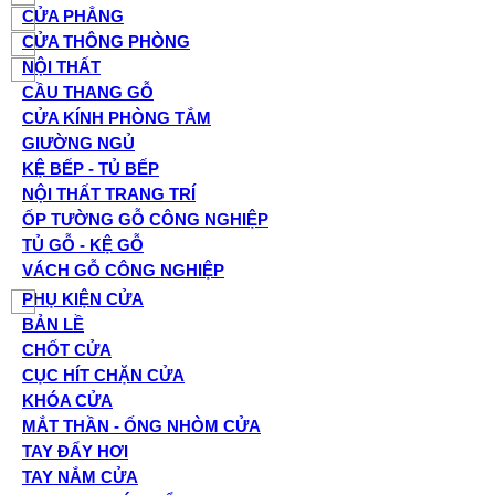
CỬA PHẲNG
CỬA THÔNG PHÒNG
NỘI THẤT
CẦU THANG GỖ
CỬA KÍNH PHÒNG TẮM
GIƯỜNG NGỦ
KỆ BẾP - TỦ BẾP
NỘI THẤT TRANG TRÍ
ỐP TƯỜNG GỖ CÔNG NGHIỆP
TỦ GỖ - KỆ GỖ
VÁCH GỖ CÔNG NGHIỆP
PHỤ KIỆN CỬA
BẢN LỀ
CHỐT CỬA
CỤC HÍT CHẶN CỬA
KHÓA CỬA
MẮT THẦN - ỐNG NHÒM CỬA
TAY ĐẨY HƠI
TAY NẮM CỬA