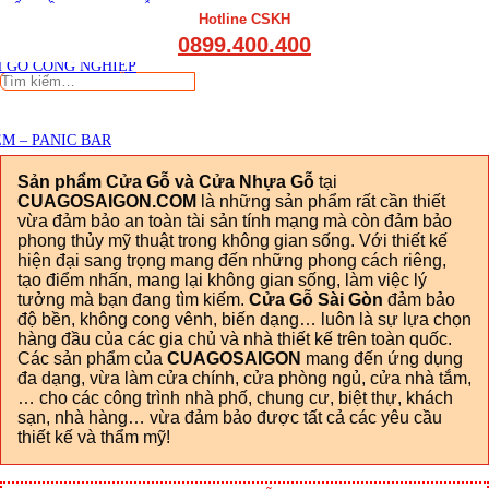
THẤT CẦU THANG GỖ
Viết đánh giá
Hotline CSKH
THẤT KỆ BẾP – TỦ BẾP
0899.400.400
THẤT TỦ GỖ – KỆ GỖ
 GỖ CÔNG NGHIỆP
Tìm
kiếm:
M – PANIC BAR
Sản phẩm Cửa Gỗ và Cửa Nhựa Gỗ
tại
CUAGOSAIGON.COM
là những sản phẩm rất cần thiết
vừa đảm bảo an toàn tài sản tính mạng mà còn đảm bảo
phong thủy mỹ thuật trong không gian sống. Với thiết kế
hiện đại sang trọng mang đến những phong cách riêng,
tạo điểm nhấn, mang lại không gian sống, làm việc lý
tưởng mà bạn đang tìm kiếm.
Cửa Gỗ Sài Gòn
đảm bảo
độ bền, không cong vênh, biến dạng… luôn là sự lựa chọn
hàng đầu của các gia chủ và nhà thiết kế trên toàn quốc.
Các sản phẩm của
CUAGOSAIGON
mang đến ứng dụng
đa dạng, vừa làm cửa chính, cửa phòng ngủ, cửa nhà tắm,
… cho các công trình nhà phố, chung cư, biệt thự, khách
sạn, nhà hàng… vừa đảm bảo được tất cả các yêu cầu
thiết kế và thẩm mỹ!