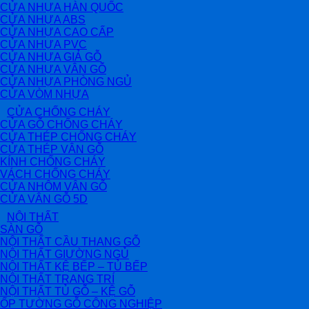
CỬA NHỰA HÀN QUỐC
CỬA NHỰA ABS
CỬA NHỰA CAO CẤP
CỬA NHỰA PVC
CỬA NHỰA GIẢ GỖ
CỬA NHỰA VÂN GỖ
CỬA NHỰA PHÒNG NGỦ
CỬA VÒM NHỰA
CỬA CHỐNG CHÁY
CỬA GỖ CHỐNG CHÁY
CỬA THÉP CHỐNG CHÁY
CỬA THÉP VÂN GỖ
KÍNH CHỐNG CHÁY
VÁCH CHỐNG CHÁY
CỬA NHÔM VÂN GỖ
CỬA VÂN GỖ 5D
NỘI THẤT
SÀN GỖ
NỘI THẤT CẦU THANG GỖ
NỘI THẤT GIƯỜNG NGỦ
NỘI THẤT KỆ BẾP – TỦ BẾP
NỘI THẤT TRANG TRÍ
NỘI THẤT TỦ GỖ – KỆ GỖ
ỐP TƯỜNG GỖ CÔNG NGHIỆP