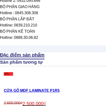
Hotline 2: 0932.095.646
BỘ PHẬN GIAO HÀNG
Hotline : 0845.308.308
BỘ PHẬN LẮP ĐẶT
Hotline: 0839.210.210
BỘ PHẬN KẾ TOÁN
Hotline: 0888.30.06.82
Đặc điểm sản phẩm
Sản phẩm tương tự
-4%
CỬA GỖ MDF LAMINATE P1R5
Original
Current
2.600.000
₫
2.500.000
₫