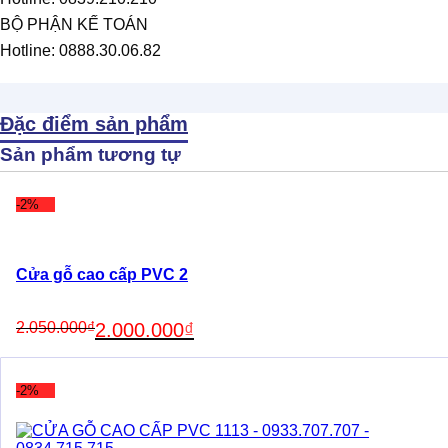
BỘ PHẬN KẾ TOÁN
Hotline: 0888.30.06.82
Đặc điểm sản phẩm
Sản phẩm tương tự
-2%
Cửa gỗ cao cấp PVC 2
Original
Current
2.050.000
₫
2.000.000
₫
price
price
was:
is:
2.050.000₫.
2.000.000₫.
-2%