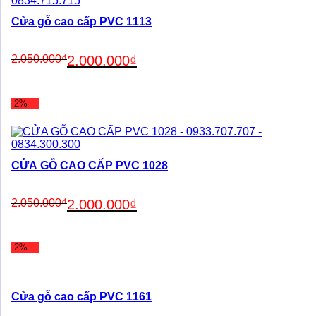
Cửa gỗ cao cấp PVC 1113
Original
Current
2.050.000
₫
2.000.000
₫
price
price
was:
is:
2.050.000₫.
2.000.000₫.
-2%
CỬA GỖ CAO CẤP PVC 1028
Original
Current
2.050.000
₫
2.000.000
₫
price
price
was:
is:
2.050.000₫.
2.000.000₫.
-2%
Cửa gỗ cao cấp PVC 1161