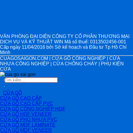
VĂN PHÒNG ĐẠI DIỆN CÔNG TY CỔ PHẦN THƯƠNG MẠI
DỊCH VỤ VÀ KỸ THUẬT WIN Mã số thuế: 0313502456-001
Cấp ngày 11/04/2016 bởi Sở kế hoạch và Đầu tư Tp Hồ Chí
Minh
CUAGOSAIGON.COM | CỬA GỖ CÔNG NGHIỆP | CỬA
NHỰA CÔNG NGHIỆP | CỬA CHỐNG CHÁY | PHỤ KIỆN
CỬA
Tìm
kiếm:
CỬA GỖ
CỬA GỖ CAO CẤP
CỬA GỖ CAO CẤP PVC
CỬA GỖ CÔNG NGHIỆP HDF
CỬA GỖ HDF VENEER
CỬA GỖ PHỦ NHỰA PVC
CỬA GỖ MDF LAMINATE
CỬA GỖ MDF VENEER