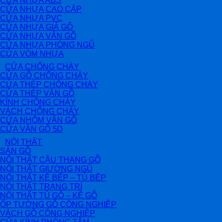
CỬA NHỰA ABS
CỬA NHỰA CAO CẤP
CỬA NHỰA PVC
CỬA NHỰA GIẢ GỖ
CỬA NHỰA VÂN GỖ
CỬA NHỰA PHÒNG NGỦ
CỬA VÒM NHỰA
CỬA CHỐNG CHÁY
CỬA GỖ CHỐNG CHÁY
CỬA THÉP CHỐNG CHÁY
CỬA THÉP VÂN GỖ
KÍNH CHỐNG CHÁY
VÁCH CHỐNG CHÁY
CỬA NHÔM VÂN GỖ
CỬA VÂN GỖ 5D
NỘI THẤT
SÀN GỖ
NỘI THẤT CẦU THANG GỖ
NỘI THẤT GIƯỜNG NGỦ
NỘI THẤT KỆ BẾP – TỦ BẾP
NỘI THẤT TRANG TRÍ
NỘI THẤT TỦ GỖ – KỆ GỖ
ỐP TƯỜNG GỖ CÔNG NGHIỆP
VÁCH GỖ CÔNG NGHIỆP