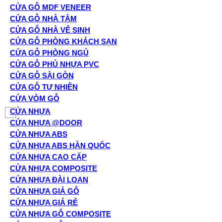
CỬA GỖ MDF VENEER
CỬA GỖ NHÀ TẮM
CỬA GỖ NHÀ VỆ SINH
CỬA GỖ PHÒNG KHÁCH SẠN
CỬA GỖ PHÒNG NGỦ
CỬA GỖ PHỦ NHỰA PVC
CỬA GỖ SÀI GÒN
CỬA GỖ TỰ NHIÊN
CỬA VÒM GỖ
CỬA NHỰA
CỬA NHỰA @DOOR
CỬA NHỰA ABS
CỬA NHỰA ABS HÀN QUỐC
CỬA NHỰA CAO CẤP
CỬA NHỰA COMPOSITE
CỬA NHỰA ĐÀI LOAN
CỬA NHỰA GIẢ GỖ
CỬA NHỰA GIÁ RẺ
CỬA NHỰA GỖ COMPOSITE