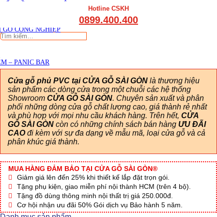
THẤT CẦU THANG GỖ
Viết đánh giá
Hotline CSKH
THẤT KỆ BẾP – TỦ BẾP
0899.400.400
THẤT TỦ GỖ – KỆ GỖ
 GỖ CÔNG NGHIỆP
Tìm
kiếm:
M – PANIC BAR
Cửa gỗ phủ PVC tại CỬA GỖ SÀI GÒN
là thương hiệu
sản phẩm các dòng cửa trong một chuỗi các hệ thống
Showroom
CỬA GỖ SÀI GÒN
. Chuyên sản xuất và phân
phối những dòng cửa gỗ chất lượng cao, giá thành rẻ nhất
và phù hợp với mọi nhu cầu khách hàng. Trên hết,
CỬA
GỖ SÀI GÒN
còn có những chính sách bán hàng
ƯU ĐÃI
CAO
đi kèm với sự đa dạng về mẫu mã, loại cửa gỗ và cả
phân khúc giá thành.
MUA HÀNG ĐẢM BẢO TẠI CỬA GỖ SÀI GÒN®
Giảm giá lên đến 25% khi thiết kế lắp đặt trọn gói.
Tặng phụ kiện, giao miễn phí nội thành HCM (trên 4 bộ).
Tặng đồ dùng thông minh nội thất trị giá 250.000đ.
Cơ hội nhận ưu đãi 50% Gói dịch vụ Bảo hành 5 năm.
Danh mục sản phẩm