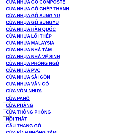
CỬA NHỰA GỖ COMPOSTE
CỬA NHỰA GỖ GHÉP THANH
CỬA NHỰA GỖ SUNG YU
CỬA NHỰA GỖ SUNGYU
CỬA NHỰA HÀN QUỐC
CỬA NHỰA LÕI THÉP
CỬA NHỰA MALAYSIA
CỬA NHỰA NHÀ TẮM
CỬA NHỰA NHÀ VỆ SINH
CỬA NHỰA PHÒNG NGỦ
CỬA NHỰA PVC
CỬA NHỰA SÀI GÒN
CỬA NHỰA VÂN GỖ
CỬA VÒM NHỰA
CỬA PANÔ
CỬA PHẲNG
CỬA THÔNG PHÒNG
NỘI THẤT
CẦU THANG GỖ
CỬA KÍNH PHÒNG TẮM