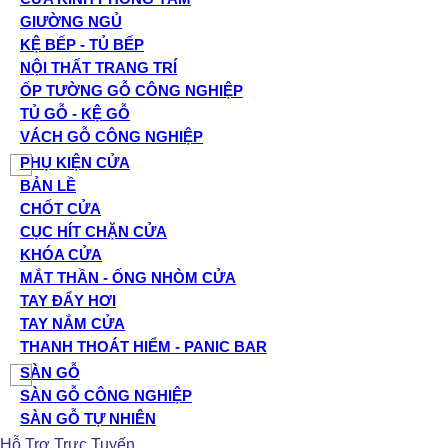
GIƯỜNG NGỦ
KỆ BẾP - TỦ BẾP
NỘI THẤT TRANG TRÍ
ỐP TƯỜNG GỖ CÔNG NGHIỆP
TỦ GỖ - KỆ GỖ
VÁCH GỖ CÔNG NGHIỆP
PHỤ KIỆN CỬA
BẢN LỀ
CHỐT CỬA
CỤC HÍT CHẶN CỬA
KHÓA CỬA
MẮT THẦN - ỐNG NHÒM CỬA
TAY ĐẨY HƠI
TAY NẮM CỬA
THANH THOÁT HIỂM - PANIC BAR
SÀN GỖ
SÀN GỖ CÔNG NGHIỆP
SÀN GỖ TỰ NHIÊN
Hỗ Trợ Trực Tuyến