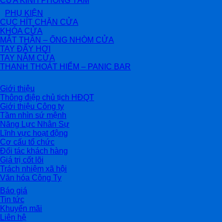
CỬA KÍNH PHÒNG TẮM
PHỤ KIỆN
CỤC HÍT CHẶN CỬA
KHÓA CỬA
MẮT THẦN – ỐNG NHÒM CỬA
TAY ĐẨY HƠI
TAY NẮM CỬA
THANH THOÁT HIỂM – PANIC BAR
Giới thiệu
Thông điệp chủ tịch HĐQT
Giới thiệu Công ty
Tầm nhìn sứ mệnh
Năng Lực Nhân Sự
Lĩnh vực hoạt động
Cơ cấu tổ chức
Đối tác khách hàng
Giá trị cốt lõi
Trách nhiệm xã hội
Văn hóa Công Ty
Báo giá
Tin tức
Khuyến mãi
Liên hệ