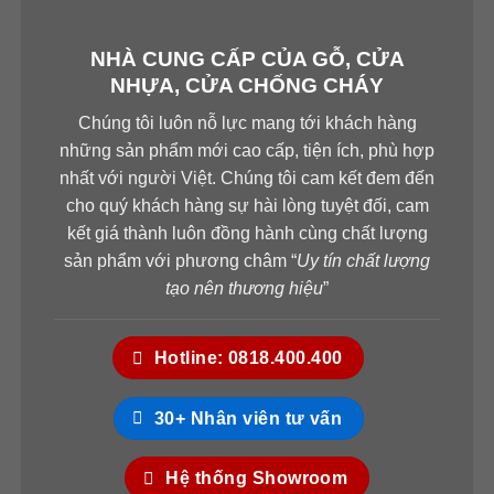
Bảo quản cửa gỗ:
NHÀ CUNG CẤP CỦA GỖ, CỬA
Không thấm nước, sử dụng bền đẹp
NHỰA, CỬA CHỐNG CHÁY
Vệ sinh dễ dàng chỉ cần lau sạch bụi bẩn bằng vải mềm
Chúng tôi luôn nỗ lực mang tới khách hàng
khô
những sản phẩm mới cao cấp, tiện ích, phù hợp
Ứng dụng của cửa
gỗ công nghiệp
nhất với người Việt. Chúng tôi cam kết đem đến
cho quý khách hàng sự hài lòng tuyệt đối, cam
HDF
trong nội thất
kết giá thành luôn đồng hành cùng chất lượng
Phù hợp cho đồ nội thất trong nhà và ngoài trời do độ
sản phẩm với phương châm “
Uy tín chất lượng
bền cao không cong vênh,chống mối mọt, chống ẩm tốt
tạo nên thương hiệu
”
Lắp đặt nhanh chóng, dễ bảo trì, thân thiện với môi
trường
Hotline: 0818.400.400
Cửa gỗ HDF được làm công nghiệp theo tiêu chuẩn
Châu Âu nên rất được ưa chuộng tại các nước phát
30+ Nhân viên tư vấn
triển như Mỹ, Hàn Quốc, Nhật Bản,.. và đặc biệt đang
dần phát triển mạnh ở Việt Nam
Hệ thống Showroom