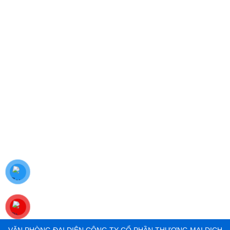
511 Lê Văn Lương, P. Tân Phong, Quận 7, TP.HCM
Hotline: 0818.400.400
*SHOWROOM QUẬN 9, HCM
535 Đỗ Xuân Hợp, P. Phước Long B, Quận 9,
TP.HCM
Hotline: 0828.400.400
*SHOWROOM QUẬN 12, HCM
656 Hà Huy Giáp, P. Thạnh Lộc, Quận 12, TP.HCM
Holine: 0886.500.500
*SHOWROOM QUẬN THỦ ĐỨC HCM –DĨ AN
BÌNH DƯƠNG
21, Quốc Lộ 1K, Phường Linh Xuân, Quận Thủ
Đức, TP.HCM
Hotline: 0855.400.400
*SHOWROOM BÌNH LỢI – PHẠM VĂN ĐỒNG