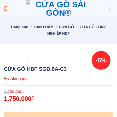
Chuyển
đến
nội
dung
/
/
/
Trang chủ
SẢN PHẨM
CỬA GỖ
CỬA GỖ CÔNG
NGHIỆP HDF
-5%
CỬA GỖ HDF SGD.6A-C3
Viết đánh giá
O
C
₫
1.850.000
1.750.000
p
p
₫
w
i
1
1