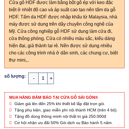
Cửa gỗ HDF được làm bằng bột gỗ ép với keo đặc
biệt ở nhiệt độ cao và áp suất cao tạo nên tấm da gỗ
HDF. Tấm da HDF được nhập khẩu từ Malaysia, nhà
máy được sử dụng trên dây chuyền công nghệ của
Mỹ. Cửa công nghiệp gỗ HDF sử dụng làm cửa đi,
cửa thông phòng. Cửa có nhiều màu sắc, kiểu dáng
hiện đại, giá thành lại rẻ. Nên được sử dụng nhiều
cho các công trình nhà ở dân sinh, các chung cư, biệt
thự mini,..
CỬA GỖ HDF SGD.6A-C3 số lượng
MUA HÀNG ĐẢM BẢO TẠI CỬA GỖ SÀI GÒN®
Giảm giá lên đến 25% khi thiết kế lắp đặt trọn gói.
Tặng phụ kiện, giao miễn phí nội thành HCM (trên 4 bộ).
Tặng đồ dùng thông minh nội thất trị giá 250.000đ.
Cơ hội nhận ưu đãi 50% Gói dịch vụ Bảo hành 5 năm.