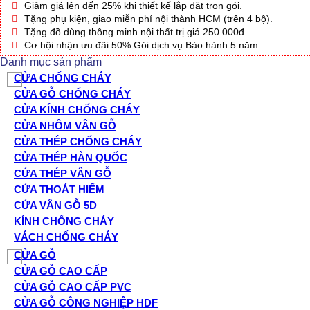
số
Giảm giá lên đến 25% khi thiết kế lắp đặt trọn gói.
lượng
Tặng phụ kiện, giao miễn phí nội thành HCM (trên 4 bộ).
Tặng đồ dùng thông minh nội thất trị giá 250.000đ.
Cơ hội nhận ưu đãi 50% Gói dịch vụ Bảo hành 5 năm.
Danh mục sản phẩm
CỬA CHỐNG CHÁY
CỬA GỖ CHỐNG CHÁY
CỬA KÍNH CHỐNG CHÁY
CỬA NHÔM VÂN GỖ
CỬA THÉP CHỐNG CHÁY
CỬA THÉP HÀN QUỐC
CỬA THÉP VÂN GỖ
CỬA THOÁT HIỂM
CỬA VÂN GỖ 5D
KÍNH CHỐNG CHÁY
VÁCH CHỐNG CHÁY
CỬA GỖ
CỬA GỖ CAO CẤP
CỬA GỖ CAO CẤP PVC
CỬA GỖ CÔNG NGHIỆP HDF