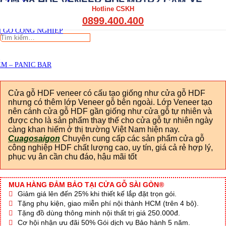
Cửa gỗ HDF VENEER HDF.MP1R2-CAM XE
THẤT CẦU THANG GỖ
Hotline CSKH
THẤT KỆ BẾP – TỦ BẾP
Viết đánh giá
0899.400.400
THẤT TỦ GỖ – KỆ GỖ
 GỖ CÔNG NGHIỆP
Tìm
kiếm:
M – PANIC BAR
Cửa gỗ HDF veneer có cấu tạo giống như cửa gỗ HDF
nhưng có thêm lớp Veneer gỗ bên ngoài. Lớp Veneer tạo
nên cánh cửa gỗ HDF gần giống như cửa gỗ tự nhiên và
được cho là sản phẩm thay thế cho cửa gỗ tự nhiên ngày
càng khan hiếm ở thị trường Việt Nam hiện nay.
Cuagosaigon
Chuyên cung cấp các sản phẩm cửa gỗ
công nghiệp HDF chất lượng cao, uy tín, giá cả rẻ hợp lý,
phục vụ ân cần chu đáo, hậu mãi tốt
MUA HÀNG ĐẢM BẢO TẠI CỬA GỖ SÀI GÒN®
Giảm giá lên đến 25% khi thiết kế lắp đặt trọn gói.
Tặng phụ kiện, giao miễn phí nội thành HCM (trên 4 bộ).
Tặng đồ dùng thông minh nội thất trị giá 250.000đ.
Cơ hội nhận ưu đãi 50% Gói dịch vụ Bảo hành 5 năm.