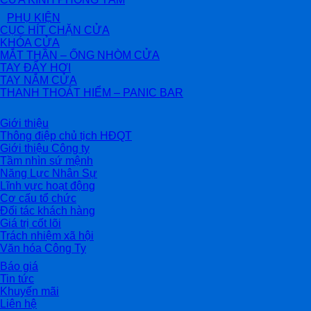
PHỤ KIỆN
CỤC HÍT CHẶN CỬA
KHÓA CỬA
MẮT THẦN – ỐNG NHÒM CỬA
TAY ĐẨY HƠI
TAY NẮM CỬA
THANH THOÁT HIỂM – PANIC BAR
Giới thiệu
Thông điệp chủ tịch HĐQT
Giới thiệu Công ty
Tầm nhìn sứ mệnh
Năng Lực Nhân Sự
Lĩnh vực hoạt động
Cơ cấu tổ chức
Đối tác khách hàng
Giá trị cốt lõi
Trách nhiệm xã hội
Văn hóa Công Ty
Báo giá
Tin tức
Khuyến mãi
Liên hệ