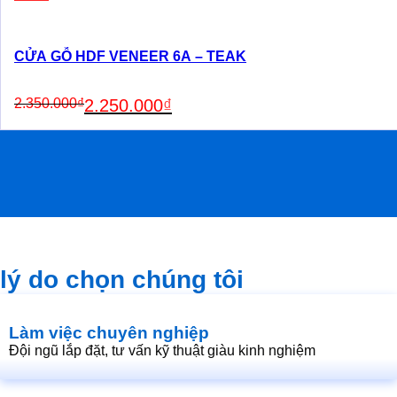
CỬA GỖ HDF VENEER 6A – TEAK
Original
Current
2.350.000
₫
2.250.000
₫
price
price
was:
is:
2.350.000₫.
2.250.000₫.
lý do chọn chúng tôi
Làm việc chuyên nghiệp
Đội ngũ lắp đặt, tư vấn kỹ thuật giàu kinh nghiệm