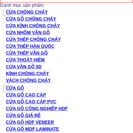
Danh mục sản phẩm
CỬA CHỐNG CHÁY
CỬA GỖ CHỐNG CHÁY
CỬA KÍNH CHỐNG CHÁY
CỬA NHÔM VÂN GỖ
CỬA THÉP CHỐNG CHÁY
CỬA THÉP HÀN QUỐC
CỬA THÉP VÂN GỖ
CỬA THOÁT HIỂM
CỬA VÂN GỖ 5D
KÍNH CHỐNG CHÁY
VÁCH CHỐNG CHÁY
CỬA GỖ
CỬA GỖ CAO CẤP
CỬA GỖ CAO CẤP PVC
CỬA GỖ CÔNG NGHIỆP HDF
CỬA GỖ GIÁ RẺ
CỬA GỖ HDF VENEER
CỬA GỖ MDF LAMINATE