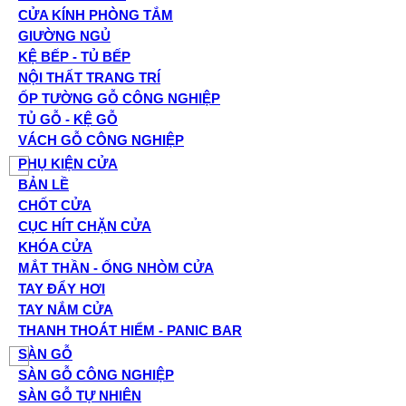
CỬA KÍNH PHÒNG TẮM
GIƯỜNG NGỦ
KỆ BẾP - TỦ BẾP
NỘI THẤT TRANG TRÍ
ỐP TƯỜNG GỖ CÔNG NGHIỆP
TỦ GỖ - KỆ GỖ
VÁCH GỖ CÔNG NGHIỆP
PHỤ KIỆN CỬA
BẢN LỀ
CHỐT CỬA
CỤC HÍT CHẶN CỬA
KHÓA CỬA
MẮT THẦN - ỐNG NHÒM CỬA
TAY ĐẨY HƠI
TAY NẮM CỬA
THANH THOÁT HIỂM - PANIC BAR
SÀN GỖ
SÀN GỖ CÔNG NGHIỆP
SÀN GỖ TỰ NHIÊN