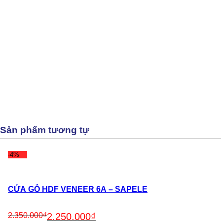
Sản phẩm tương tự
-4%
CỬA GỖ HDF VENEER 6A – SAPELE
Original
Current
2.350.000
₫
2.250.000
₫