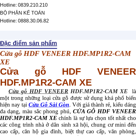
Hotline: 0839.210.210
BỘ PHẬN KẾ TOÁN
Hotline: 0888.30.06.82
Đặc điểm sản phẩm
Cửa gỗ HDF VENEER HDF.MP1R2-CAM
XE
Cửa gỗ HDF VENEER
HDF.MP1R2-CAM XE
Cửa gỗ HDF VENEER
HDF.MP1R2-CAM XE
l
một trong những loại cửa gỗ được sử dụng khá phổ biến
hiện nay tại
Cửa Gỗ Sài Gòn
. Với giá thành rẻ, kiểu dáng
đa dạng, màu sắc phong phú,
CỬA GỖ HDF VENEER
HDF.MP1R2-CAM XE
chính là sự lựa chọn tốt nhất ch
các công trình nhà ở dân sinh xã hội, chung cư mini đến
cao cấp, căn hộ gia đình, biệt thự cao cấp, văn phòng,