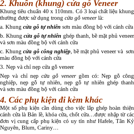
2. Khuôn (khung) cửa gỗ Veneer
Khung tiêu chuẩn 40 x 110mm. Có 3 loại chất liệu khung
thường được sử dụng trong
cửa gỗ veneer
là:
a. Khung
cửa gỗ tự nhiên
sơn màu đồng bộ với cánh cửa
b. Khung
cửa gỗ tự nhiên
ghép thanh, bề mặt phủ venee
và sơn màu đồng bộ với cánh cửa
c. Khung
cửa gỗ công nghiệp
, bề mặt phủ veneer và sơ
màu đồng bộ với cánh cửa
3. Nẹp và chỉ nẹp cửa gỗ veneer
Nẹp và chỉ nẹp
cửa gỗ veneer
gồm có: Nẹp gỗ côn
nghiệp, nẹp gỗ tự nhiên, nẹp gỗ tự nhiên ghép thanh
và sơn màu đồng bộ với cánh cửa
4. Các phụ kiện đi kèm khác
Một số phụ kiện cần dùng cho việc lắp ghép hoàn thiện
cánh cửa là Bản lề, khóa cửa, chốt cửa…được nhập từ các
đơn vị cung cấp phụ kiện có uy tín như Hafele, Tân Kỷ
Nguyên, Blum, Cariny…