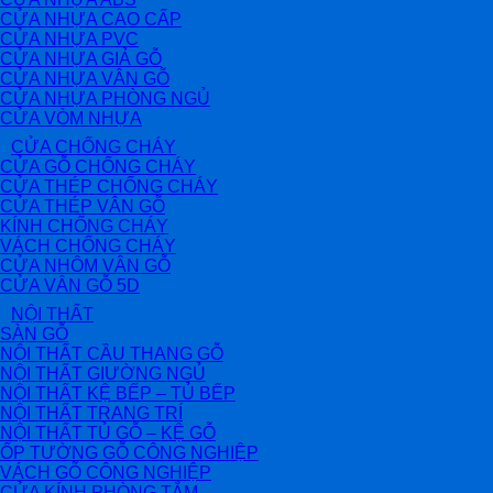
CỬA NHỰA CAO CẤP
CỬA NHỰA PVC
CỬA NHỰA GIẢ GỖ
CỬA NHỰA VÂN GỖ
CỬA NHỰA PHÒNG NGỦ
CỬA VÒM NHỰA
CỬA CHỐNG CHÁY
CỬA GỖ CHỐNG CHÁY
CỬA THÉP CHỐNG CHÁY
CỬA THÉP VÂN GỖ
KÍNH CHỐNG CHÁY
VÁCH CHỐNG CHÁY
CỬA NHÔM VÂN GỖ
CỬA VÂN GỖ 5D
NỘI THẤT
SÀN GỖ
NỘI THẤT CẦU THANG GỖ
NỘI THẤT GIƯỜNG NGỦ
NỘI THẤT KỆ BẾP – TỦ BẾP
NỘI THẤT TRANG TRÍ
NỘI THẤT TỦ GỖ – KỆ GỖ
ỐP TƯỜNG GỖ CÔNG NGHIỆP
VÁCH GỖ CÔNG NGHIỆP
CỬA KÍNH PHÒNG TẮM