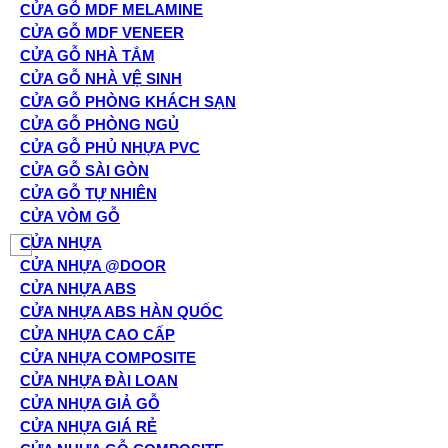
CỬA GỖ MDF MELAMINE
CỬA GỖ MDF VENEER
CỬA GỖ NHÀ TẮM
CỬA GỖ NHÀ VỆ SINH
CỬA GỖ PHÒNG KHÁCH SẠN
CỬA GỖ PHÒNG NGỦ
CỬA GỖ PHỦ NHỰA PVC
CỬA GỖ SÀI GÒN
CỬA GỖ TỰ NHIÊN
CỬA VÒM GỖ
CỬA NHỰA
CỬA NHỰA @DOOR
CỬA NHỰA ABS
CỬA NHỰA ABS HÀN QUỐC
CỬA NHỰA CAO CẤP
CỬA NHỰA COMPOSITE
CỬA NHỰA ĐÀI LOAN
CỬA NHỰA GIẢ GỖ
CỬA NHỰA GIÁ RẺ