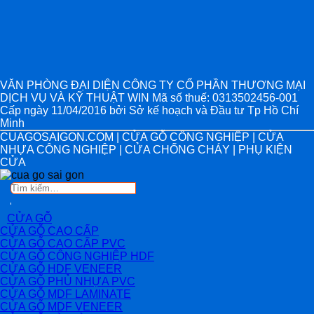
VĂN PHÒNG ĐẠI DIỆN CÔNG TY CỔ PHẦN THƯƠNG MẠI
DỊCH VỤ VÀ KỸ THUẬT WIN Mã số thuế: 0313502456-001
Cấp ngày 11/04/2016 bởi Sở kế hoạch và Đầu tư Tp Hồ Chí
Minh
CUAGOSAIGON.COM | CỬA GỖ CÔNG NGHIỆP | CỬA
NHỰA CÔNG NGHIỆP | CỬA CHỐNG CHÁY | PHỤ KIỆN
CỬA
Tìm
kiếm:
CỬA GỖ
CỬA GỖ CAO CẤP
CỬA GỖ CAO CẤP PVC
CỬA GỖ CÔNG NGHIỆP HDF
CỬA GỖ HDF VENEER
CỬA GỖ PHỦ NHỰA PVC
CỬA GỖ MDF LAMINATE
CỬA GỖ MDF VENEER