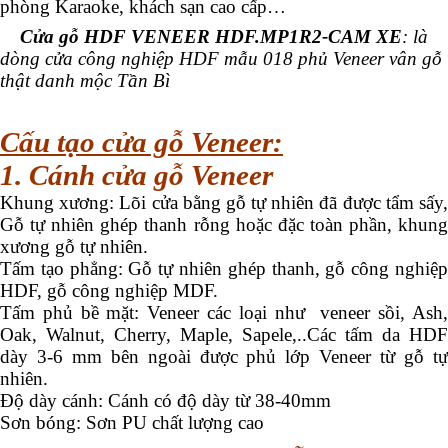
phòng Karaoke, khách sạn cao cấp…
Cửa gỗ HDF VENEER HDF.MP1R2-CAM XE
: là
dòng cửa công nghiệp HDF mẫu 018 phủ Veneer vân gỗ
thật danh mộc Tần Bì
Cấu tạo cửa gỗ Veneer:
1. Cánh cửa gỗ Veneer
Khung xương: Lõi cửa bằng gỗ tự nhiên đã được tẩm sấy,
Gỗ tự nhiên ghép thanh rỗng hoặc đặc toàn phần, khung
xương gỗ tự nhiên.
Tấm tạo phẳng: Gỗ tự nhiên ghép thanh, gỗ công nghiệp
HDF, gỗ công nghiệp MDF.
Tấm phủ bề mặt: Veneer các loại như veneer sồi, Ash,
Oak, Walnut, Cherry, Maple, Sapele,..Các tấm da HDF
dày 3-6 mm bên ngoài được phủ lớp Veneer từ gỗ tự
nhiên.
Độ dày cánh: Cánh có độ dày từ 38-40mm
Sơn bóng: Sơn PU chất lượng cao