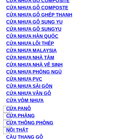
CỬA NHỰA GỖ COMPOSITE
CỬA NHỰA GỖ COMPOSTE
CỬA NHỰA GỖ GHÉP THANH
CỬA NHỰA GỖ SUNG YU
CỬA NHỰA GỖ SUNGYU
CỬA NHỰA HÀN QUỐC
CỬA NHỰA LÕI THÉP
CỬA NHỰA MALAYSIA
CỬA NHỰA NHÀ TẮM
CỬA NHỰA NHÀ VỆ SINH
CỬA NHỰA PHÒNG NGỦ
CỬA NHỰA PVC
CỬA NHỰA SÀI GÒN
CỬA NHỰA VÂN GỖ
CỬA VÒM NHỰA
CỬA PANÔ
CỬA PHẲNG
CỬA THÔNG PHÒNG
NỘI THẤT
CẦU THANG GỖ