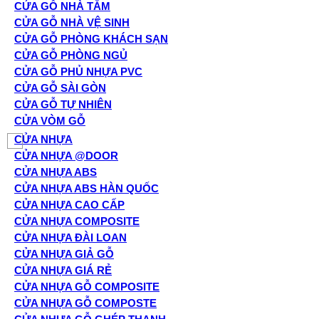
CỬA GỖ NHÀ TẮM
CỬA GỖ NHÀ VỆ SINH
CỬA GỖ PHÒNG KHÁCH SẠN
CỬA GỖ PHÒNG NGỦ
CỬA GỖ PHỦ NHỰA PVC
CỬA GỖ SÀI GÒN
CỬA GỖ TỰ NHIÊN
CỬA VÒM GỖ
CỬA NHỰA
CỬA NHỰA @DOOR
CỬA NHỰA ABS
CỬA NHỰA ABS HÀN QUỐC
CỬA NHỰA CAO CẤP
CỬA NHỰA COMPOSITE
CỬA NHỰA ĐÀI LOAN
CỬA NHỰA GIẢ GỖ
CỬA NHỰA GIÁ RẺ
CỬA NHỰA GỖ COMPOSITE
CỬA NHỰA GỖ COMPOSTE