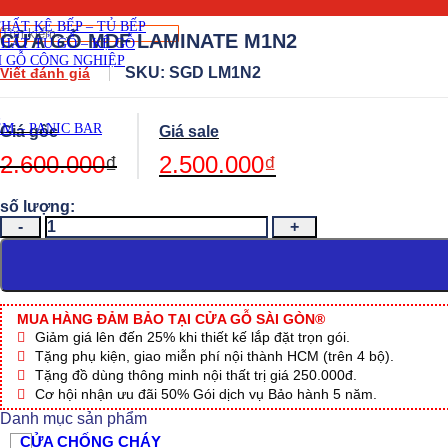
THẤT CẦU THANG GỖ
THẤT KỆ BẾP – TỦ BẾP
Tìm
CỬA GỖ MDF LAMINATE M1N2
THẤT TỦ GỖ – KỆ GỖ
kiếm:
 GỖ CÔNG NGHIỆP
SKU: SGD LM1N2
Viết đánh giá
Original
Current
M – PANIC BAR
price
price
was:
is:
2.600.000
₫
2.500.000
₫
2.600.000₫.
2.500.000₫.
CỬA
GỖ
MDF
LAMINATE
M1N2
số
MUA HÀNG ĐẢM BẢO TẠI CỬA GỖ SÀI GÒN®
lượng
Giảm giá lên đến 25% khi thiết kế lắp đặt trọn gói.
Tặng phụ kiện, giao miễn phí nội thành HCM (trên 4 bộ).
Tặng đồ dùng thông minh nội thất trị giá 250.000đ.
Cơ hội nhận ưu đãi 50% Gói dịch vụ Bảo hành 5 năm.
Danh mục sản phẩm
CỬA CHỐNG CHÁY