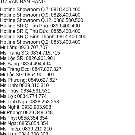
TƯ VẤN BÁN HÀNG
Hotline Showroom Q.7: 0818.400.400
Hotline Showroom Q.9: 0828.400.400
Hotline Showroom Q.12: 0886.500.500
Hotline SR Q.Tân Phú: 0899.400.400
Hotline SR Q.Thủ Đức: 0855.400.400
Hotline SR Q.Bình Thạnh: 0814.400.400
Hotline Showroom Q.2: 0853.400.400
Mr Lãm: 0933.707.707
Ms Trang SG: 0834.715.715
Ms Lộc SR: 0826.901.901
Ms Sang: 0834.494.494
Ms Trang Eco: 0847.827.827
Mr Lộc SG: 0854.901.901
Ms Phượng: 0849.627.627
Ms Linh: 0839.310.310
Ms Thúy: 0834.531.531
Ms Lợi: 0834.774.774
Ms Linh Nga: 0838.253.253
Ms Nghệ: 0932.903.903
Mr Phong: 0829.348.348
Ms Thy: 0858.354.354
Ms Nga: 0855.854.854
Ms Thiếp: 0839.210.210
Ms Lưu: 0844.308.308