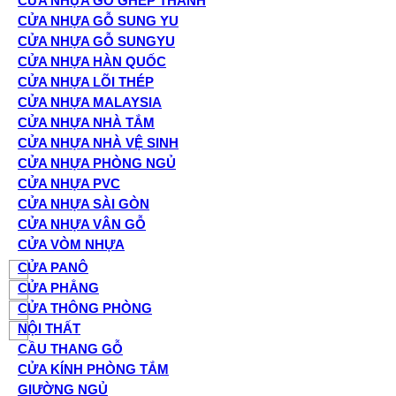
CỬA NHỰA GỖ GHÉP THANH
CỬA NHỰA GỖ SUNG YU
CỬA NHỰA GỖ SUNGYU
CỬA NHỰA HÀN QUỐC
CỬA NHỰA LÕI THÉP
CỬA NHỰA MALAYSIA
CỬA NHỰA NHÀ TẮM
CỬA NHỰA NHÀ VỆ SINH
CỬA NHỰA PHÒNG NGỦ
CỬA NHỰA PVC
CỬA NHỰA SÀI GÒN
CỬA NHỰA VÂN GỖ
CỬA VÒM NHỰA
CỬA PANÔ
CỬA PHẲNG
CỬA THÔNG PHÒNG
NỘI THẤT
CẦU THANG GỖ
CỬA KÍNH PHÒNG TẮM
GIƯỜNG NGỦ