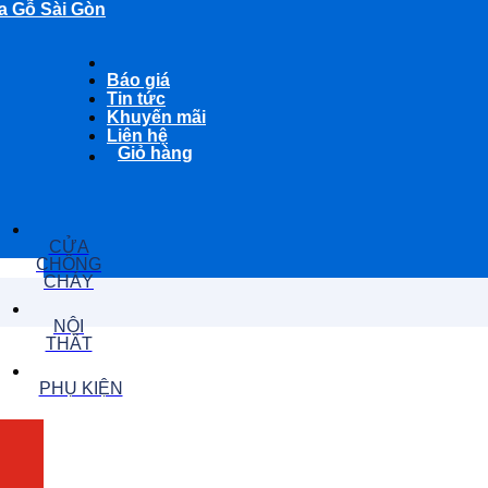
a Gỗ Sài Gòn
Báo giá
Tin tức
Khuyến mãi
Liên hệ
Giỏ hàng
CỬA
CHỐNG
CHÁY
NỘI
THẤT
PHỤ KIỆN