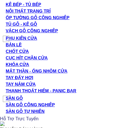
KỆ BẾP - TỦ BẾP
NỘI THẤT TRANG TRÍ
ỐP TƯỜNG GỖ CÔNG NGHIỆP
TỦ GỖ - KỆ GỖ
VÁCH GỖ CÔNG NGHIỆP
PHỤ KIỆN CỬA
BẢN LỀ
CHỐT CỬA
CỤC HÍT CHẶN CỬA
KHÓA CỬA
MẮT THẦN - ỐNG NHÒM CỬA
TAY ĐẨY HƠI
TAY NẮM CỬA
THANH THOÁT HIỂM - PANIC BAR
SÀN GỖ
SÀN GỖ CÔNG NGHIỆP
SÀN GỖ TỰ NHIÊN
Hỗ Trợ Trực Tuyến