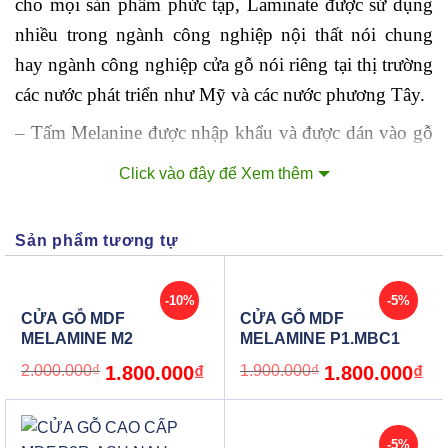
cho mọi sản phẩm phức tạp, Laminate được sử dụng
nhiều trong ngành công nghiệp nội thất nói chung
hay ngành công nghiệp cửa gỗ nói riêng tại thị trường
các nước phát triển như Mỹ và các nước phương Tây.
– Tấm Melanine được nhập khẩu và được dán vào gỗ
MDF để tạo hình.
Click vào đây để Xem thêm
– Cấu tạo cửa gỗ Melanine giống như cửa gỗ
MDF chỉ khác tấm da bên ngoài bề mặt.
Sản phẩm tương tự
Mẫu góc cửa gỗ MDF Melamine
-10%
-5%
CỬA GỖ MDF
CỬA GỖ MDF
2. Ưu điểm cửa gỗ Melanine:
MELAMINE M2
MELAMINE P1.MBC1
– Bền mịn và đẹp giống gỗ
Original
Current
Original
Cur
2.000.000
₫
1.800.000
₫
1.900.000
₫
1.800.000
₫
price
price
price
pric
was:
is:
was:
is:
– Chịu nhiệt tốt
2.000.000₫.
1.800.000₫.
1.900.000₫.
1.8
– Chống ẩm và chịu được nước tốt
-5%