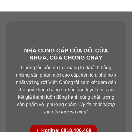
HỖ TRỢ KHÁCH HÀNG
Hotline 1:
0933.707.707
Hotline 2: 0834.715.715
Hotline 3: 0834.494.494
Hotline 4:
0826.901.901
NHÀ CUNG CẤP CỦA GỖ, CỬA
NHỰA, CỬA CHỐNG CHÁY
Email:
sales.saigondoor@gmail.com
Chúng tôi luôn nỗ lực mang tới khách hàng
CSKH 24/7: 028.37.712.989
những sản phẩm mới cao cấp, tiện ích, phù hợp
www.cuagosaigon.com
nhất với người Việt. Chúng tôi cam kết đem đến
cho quý khách hàng sự hài lòng tuyệt đối, cam
————————————————————
kết giá thành luôn đồng hành cùng chất lượng
*SHOWROOM QUẬN 7, HCM
sản phẩm với phương châm “
Uy tín chất lượng
511 Lê Văn Lương, P. Tân Phong, Quận 7, TP.HCM
tạo nên thương hiệu
”
Hotline: 0818.400.400
*SHOWROOM QUẬN 9, HCM
Hotline: 0818.400.400