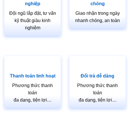
Báo giá cửa gỗ MDF Melanine bao gồm: Cánh +
nghiệp
chóng
Khung Bao + nẹp chỉ 2 mặt + phun sơn hoàn Thiện.
Đội ngũ lắp đặt, tư vấn
Giao nhận trong ngày
kỹ thuật giàu kinh
nhanh chóng, an toàn
Kích thước tiêu chuẩn: 800 x 2.100mm hoặc 900 x
nghiệm
2.200mm (Hoặc theo kích thước cửa gỗ MDF theo
Khách Hàng yêu cầu).
Quý khách vui lòng liên hệ ngay để được tư vấn về
cửa và có giá tốt.
Tham khảo các sản phẩm khác:
Thanh toán linh hoạt
Đổi trả dễ dàng
CỬA GỖ MDF MELAMINE M1N1
Phương thức thanh
Phương thức thanh
https://cuagosaigon.com/sp/phu-kien-cua/
toán
toán
đa dạng, tiện lợi…
đa dạng, tiện lợi…
CỬA GỖ MDF MELAMINE P1R4B XOAN
ĐÀO
==============================================