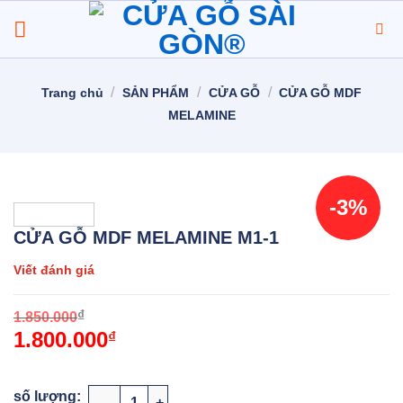
Chuyển
đến
nội
dung
/
/
/
Trang chủ
SẢN PHẨM
CỬA GỖ
CỬA GỖ MDF
MELAMINE
-3%
CỬA GỖ MDF MELAMINE M1-1
Viết đánh giá
O
C
₫
1.850.000
1.800.000
p
p
₫
w
i
1
1
CỬA GỖ MDF MELAMINE M1-1 số lượng