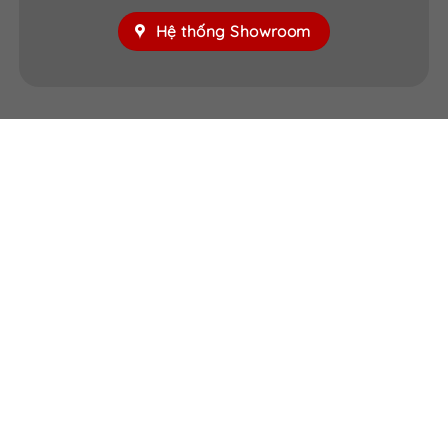
Hệ thống Showroom
==============================================
HỖ TRỢ KHÁCH HÀNG
Hotline 1:
0933.707.707
Hotline 2: 0834.715.715
Hotline 3: 0834.494.494
Hotline 4:
0826.901.901
Email:
sales.saigondoor@gmail.com
CSKH 24/7: 028.37.712.989
www.cuagosaigon.com