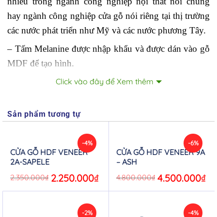
nhiều trong ngành công nghiệp nội thất nói chung
hay ngành công nghiệp cửa gỗ nói riêng tại thị trường
các nước phát triển như Mỹ và các nước phương Tây.
– Tấm Melanine được nhập khẩu và được dán vào gỗ
MDF để tạo hình.
– Cấu tạo cửa gỗ Melanine giống như cửa gỗ
Click vào đây để Xem thêm
MDF chỉ khác tấm da bên ngoài bề mặt.
Mẫu góc cửa gỗ MDF Melamine
Sản phẩm tương tự
2. Ưu điểm cửa gỗ Melanine:
-4%
-6%
CỬA GỖ HDF VENEER
CỬA GỖ HDF VENEER 9A
– Bền mịn và đẹp giống gỗ
2A-SAPELE
– ASH
Original
2.250.000
₫
Current
Original
4.500.000
₫
Cur
2.350.000
₫
4.800.000
₫
– Chịu nhiệt tốt
price
price
price
pric
was:
is:
was:
is:
2.350.000₫.
2.250.000₫.
4.800.000₫.
4.50
– Chống ẩm và chịu được nước tốt
-2%
-4%
– Không Cong vênh, co ngót, không hở các mối