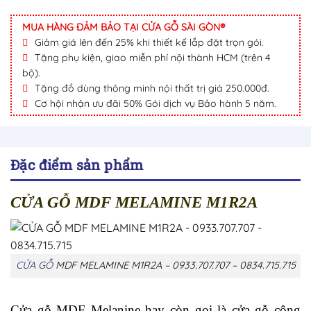
MUA HÀNG ĐẢM BẢO TẠI CỬA GỖ SÀI GÒN®
Giảm giá lên đến 25% khi thiết kế lắp đặt trọn gói.
Tặng phụ kiện, giao miễn phí nội thành HCM (trên 4
bộ).
Tặng đồ dùng thông minh nội thất trị giá 250.000đ.
Cơ hội nhận ưu đãi 50% Gói dịch vụ Bảo hành 5 năm.
Đặc điểm sản phẩm
CỬA GỖ MDF MELAMINE M1R2A
CỬA GỖ
MDF MELAMINE M1R2A – 0933.707.707 – 0834.715.715
Cửa gỗ MDF Melanine hay còn gọi là cửa gỗ công