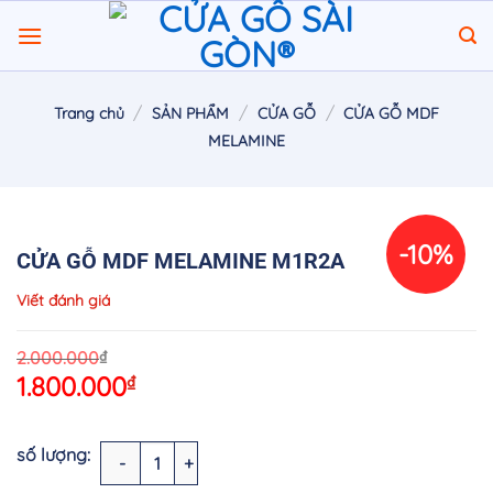
Chuyển
đến
nội
dung
/
/
/
Trang chủ
SẢN PHẨM
CỬA GỖ
CỬA GỖ MDF
MELAMINE
-10%
CỬA GỖ MDF MELAMINE M1R2A
Viết đánh giá
O
C
₫
2.000.000
1.800.000
₫
p
p
w
is
2
1
CỬA GỖ MDF MELAMINE M1R2A số lượng