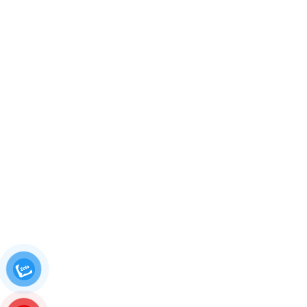
Đức, TP.HCM
Hotline: 0855.400.400
*SHOWROOM BÌNH LỢI – PHẠM VĂN ĐỒNG
615 Phạm Văn Đồng, Phường Hiệp Bình Chánh,
Quận Thủ Đức, TP.HCM
Hotline: 0824.400.400
HỆ THỐNG XƯỞNG SẢN XUẤT
SAIGONDOOR®
Xưởng SX I: Số 361 TX25, Phường Thạnh Xuân,
Q12, TP. HCM.
Xưởng SX II: Số 60/3 Đường 9, KP2, P.An Bình,
Biên Hòa, Đồng Nai.
Xưởng SX III: Số 35T2 Vườn Lài, P. An Phú
Đông, Q. 12, HCM