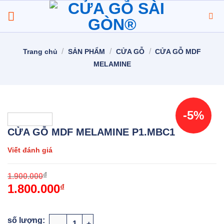
Chuyển
đến
nội
dung
/
/
/
Trang chủ
SẢN PHẨM
CỬA GỖ
CỬA GỖ MDF
MELAMINE
-5%
CỬA GỖ MDF MELAMINE P1.MBC1
Viết đánh giá
O
C
₫
1.900.000
1.800.000
p
p
₫
w
i
1
1
CỬA GỖ MDF MELAMINE P1.MBC1 số lượng