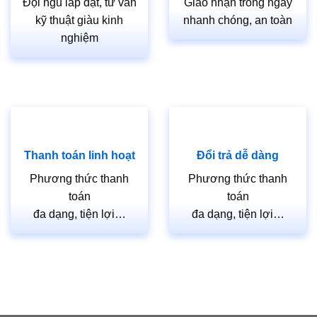
Đội ngũ lắp đặt, tư vấn
Giao nhận trong ngày
Khách Hàng yêu cầu).
kỹ thuật giàu kinh
nhanh chóng, an toàn
nghiệm
Quý khách vui lòng liên hệ ngay để được tư vấn về
cửa và có giá tốt.
Tham khảo các sản phẩm khác:
CỬA GỖ MDF MELAMINE M1N1
https://cuagosaigon.com/sp/phu-kien-cua/
Thanh toán linh hoạt
Đổi trả dễ dàng
CỬA GỖ MDF MELAMINE P1R4B XOAN
Phương thức thanh
Phương thức thanh
ĐÀO
toán
toán
đa dạng, tiện lợi…
đa dạng, tiện lợi…
==============================================
HỖ TRỢ KHÁCH HÀNG
Hotline 1:
0933.707.707
Hotline 2: 0834.715.715