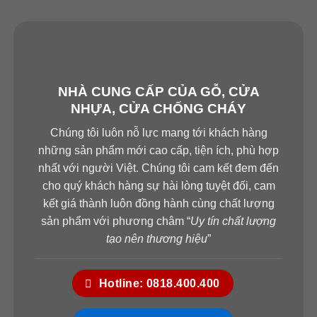
Hotline 3: 0834.494.494
Hotline 4:
0826.901.901
Email:
sales.saigondoor@gmail.com
CSKH 24/7: 028.37.712.989
NHÀ CUNG CẤP CỦA GỖ, CỬA
NHỰA, CỬA CHỐNG CHÁY
www.cuagosaigon.com
Chúng tôi luôn nỗ lực mang tới khách hàng
————————————————————
những sản phẩm mới cao cấp, tiện ích, phù hợp
nhất với người Việt. Chúng tôi cam kết đem đến
*SHOWROOM QUẬN 7, HCM
cho quý khách hàng sự hài lòng tuyệt đối, cam
511 Lê Văn Lương, P. Tân Phong, Quận 7, TP.HCM
kết giá thành luôn đồng hành cùng chất lượng
Hotline: 0818.400.400
sản phẩm với phương châm “
Uy tín chất lượng
*SHOWROOM QUẬN 9, HCM
tạo nên thương hiệu
”
535 Đỗ Xuân Hợp, P. Phước Long B, Quận 9,
TP.HCM
Hotline: 0818.400.400
Hotline: 0828.400.400