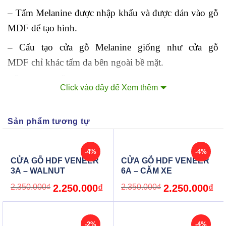
– Tấm Melanine được nhập khẩu và được dán vào gỗ
MDF để tạo hình.
– Cấu tạo cửa gỗ Melanine giống như cửa gỗ
MDF chỉ khác tấm da bên ngoài bề mặt.
Mẫu góc cửa gỗ MDF Melamine
Click vào đây để Xem thêm
2. Ưu điểm cửa gỗ Melanine:
Sản phẩm tương tự
– Bền mịn và đẹp giống gỗ
– Chịu nhiệt tốt
-4%
-4%
CỬA GỖ HDF VENEER
CỬA GỖ HDF VENEER
– Chống ẩm và chịu được nước tốt
3A – WALNUT
6A – CĂM XE
Original
Current
Original
Cur
– Không Cong vênh, co ngót, không hở các mối
2.350.000
₫
2.250.000
₫
2.350.000
₫
2.250.000
₫
price
price
price
pric
was:
is:
was:
is:
ghép dưới tác động của thời tiết vì đã triệt tiêu các sớ
2.350.000₫.
2.250.000₫.
2.350.000₫.
2.2
gỗ.
-2%
-4%