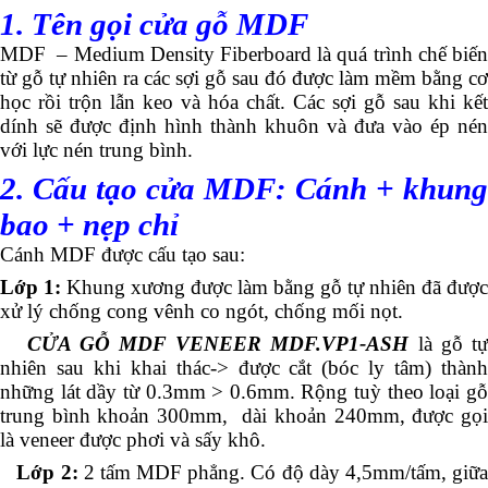
1. Tên gọi cửa gỗ MDF
MDF – Medium Density Fiberboard là quá trình chế biến
từ gỗ tự nhiên ra các sợi gỗ sau đó được làm mềm bằng cơ
học rồi trộn lẫn keo và hóa chất. Các sợi gỗ sau khi kết
dính sẽ được định hình thành khuôn và đưa vào ép nén
với lực nén trung bình.
2. Cấu tạo cửa MDF: Cánh + khung
bao + nẹp chỉ
Cánh MDF được cấu tạo sau:
Lớp 1:
Khung xương được làm bằng gỗ tự nhiên đã được
xử lý chống cong vênh co ngót, chống mối nọt.
CỬA GỖ MDF VENEER MDF.VP1-ASH
là gỗ t
nhiên sau khi khai thác-> được cắt (bóc ly tâm) thành
những lát dầy từ 0.3mm > 0.6mm. Rộng tuỳ theo loại gỗ
trung bình khoản 300mm, dài khoản 240mm, được gọi
là veneer được phơi và sấy khô.
Lớp 2:
2 tấm MDF phẳng. Có độ dày 4,5mm/tấm, giữ