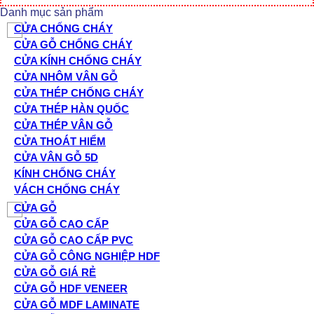
Danh mục sản phẩm
CỬA CHỐNG CHÁY
CỬA GỖ CHỐNG CHÁY
CỬA KÍNH CHỐNG CHÁY
CỬA NHÔM VÂN GỖ
CỬA THÉP CHỐNG CHÁY
CỬA THÉP HÀN QUỐC
CỬA THÉP VÂN GỖ
CỬA THOÁT HIỂM
CỬA VÂN GỖ 5D
KÍNH CHỐNG CHÁY
VÁCH CHỐNG CHÁY
CỬA GỖ
CỬA GỖ CAO CẤP
CỬA GỖ CAO CẤP PVC
CỬA GỖ CÔNG NGHIỆP HDF
CỬA GỖ GIÁ RẺ
CỬA GỖ HDF VENEER
CỬA GỖ MDF LAMINATE