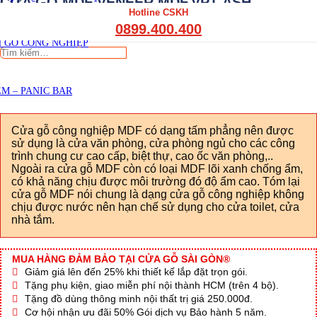
CỬA GỖ MDF VENEER MDF.VP1-ASH
THẤT CẦU THANG GỖ
Hotline CSKH
THẤT KỆ BẾP – TỦ BẾP
Viết đánh giá
0899.400.400
THẤT TỦ GỖ – KỆ GỖ
 GỖ CÔNG NGHIỆP
Tìm
kiếm:
M – PANIC BAR
Cửa gỗ công nghiệp MDF có dạng tấm phẳng nên được
sử dụng là cửa văn phòng, cửa phòng ngủ cho các công
trình chung cư cao cấp, biệt thự, cao ốc văn phòng,..
Ngoài ra cửa gỗ MDF còn có loại MDF lõi xanh chống ẩm,
có khả năng chịu được môi trường đó độ ẩm cao. Tóm lại
cửa gỗ MDF nói chung là dạng cửa gỗ công nghiệp không
chịu được nước nên hạn chế sử dụng cho cửa toilet, cửa
nhà tắm.
MUA HÀNG ĐẢM BẢO TẠI CỬA GỖ SÀI GÒN®
Giảm giá lên đến 25% khi thiết kế lắp đặt trọn gói.
Tặng phụ kiện, giao miễn phí nội thành HCM (trên 4 bộ).
Tặng đồ dùng thông minh nội thất trị giá 250.000đ.
Cơ hội nhận ưu đãi 50% Gói dịch vụ Bảo hành 5 năm.