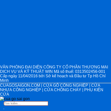
VĂN PHÒNG ĐẠI DIỆN CÔNG TY CỔ PHẦN THƯƠNG MẠI
DỊCH VỤ VÀ KỸ THUẬT WIN Mã số thuế: 0313502456-001
Cấp ngày 11/04/2016 bởi Sở kế hoạch và Đầu tư Tp Hồ Chí
Minh
CUAGOSAIGON.COM | CỬA GỖ CÔNG NGHIỆP | CỬA
NHỰA CÔNG NGHIỆP | CỬA CHỐNG CHÁY | PHỤ KIỆN
CỬA
Tìm
kiếm: