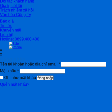
Đối tác khách hàng
Giá trị cốt lõi
Trách nhiệm xã hội
Văn hóa Công Ty
Báo giá
Tin tức
Khuyến mãi
Liên hệ
Hotline: 0899.400.400
x
x
Đăng nhập
Tên tài khoản hoặc địa chỉ email
*
Mật khẩu
*
Ghi nhớ mật khẩu
Đăng nhập
Quên mật khẩu?