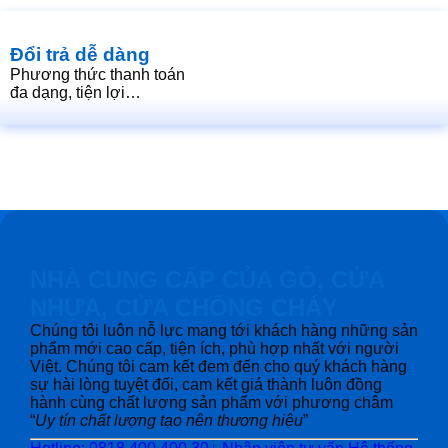
Đổi trả dễ dàng
Phương thức thanh toán
đa dạng, tiện lợi…
NHÀ CUNG CẤP CỦA GỖ, CỬA
NHỰA, CỬA CHỐNG CHÁY
Chúng tôi luôn nỗ lực mang tới khách hàng những sản
phẩm mới cao cấp, tiện ích, phù hợp nhất với người
Việt. Chúng tôi cam kết đem đến cho quý khách hàng
sự hài lòng tuyệt đối, cam kết giá thành luôn đồng
hành cùng chất lượng sản phẩm với phương châm
“
Uy tín chất lượng tạo nên thương hiệu
”