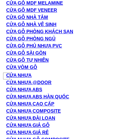
CỬA GỖ MDF MELAMINE
CỬA GỖ MDF VENEER
CỬA GỖ NHÀ TẮM
CỬA GỖ NHÀ VỆ SINH
CỬA GỖ PHÒNG KHÁCH SẠN
CỬA GỖ PHÒNG NGỦ
CỬA GỖ PHỦ NHỰA PVC
CỬA GỖ SÀI GÒN
CỬA GỖ TỰ NHIÊN
CỬA VÒM GỖ
CỬA NHỰA
CỬA NHỰA @DOOR
CỬA NHỰA ABS
CỬA NHỰA ABS HÀN QUỐC
CỬA NHỰA CAO CẤP
CỬA NHỰA COMPOSITE
CỬA NHỰA ĐÀI LOAN
CỬA NHỰA GIẢ GỖ
CỬA NHỰA GIÁ RẺ