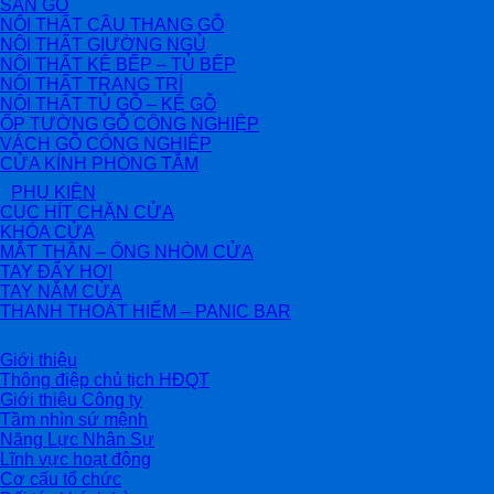
SÀN GỖ
NỘI THẤT CẦU THANG GỖ
NỘI THẤT GIƯỜNG NGỦ
NỘI THẤT KỆ BẾP – TỦ BẾP
NỘI THẤT TRANG TRÍ
NỘI THẤT TỦ GỖ – KỆ GỖ
ỐP TƯỜNG GỖ CÔNG NGHIỆP
VÁCH GỖ CÔNG NGHIỆP
CỬA KÍNH PHÒNG TẮM
PHỤ KIỆN
CỤC HÍT CHẶN CỬA
KHÓA CỬA
MẮT THẦN – ỐNG NHÒM CỬA
TAY ĐẨY HƠI
TAY NẮM CỬA
THANH THOÁT HIỂM – PANIC BAR
Giới thiệu
Thông điệp chủ tịch HĐQT
Giới thiệu Công ty
Tầm nhìn sứ mệnh
Năng Lực Nhân Sự
Lĩnh vực hoạt động
Cơ cấu tổ chức