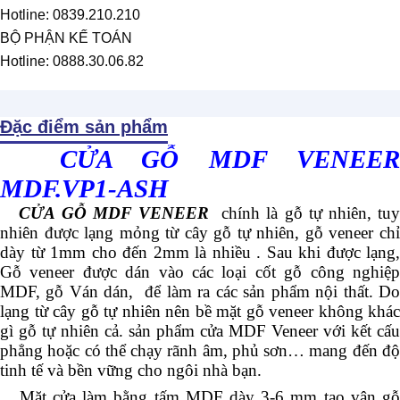
Hotline: 0839.210.210
BỘ PHẬN KẾ TOÁN
Hotline: 0888.30.06.82
Đặc điểm sản phẩm
CỬA GỖ MDF VENEER
MDF.VP1-ASH
CỬA GỖ MDF VENEER
chính là gỗ tự nhiên, tu
nhiên được lạng mỏng từ cây gỗ tự nhiên, gỗ veneer chỉ
dày từ 1mm cho đến 2mm là nhiều . Sau khi được lạng,
Gỗ veneer được dán vào các loại cốt gỗ công nghiệp
MDF, gỗ Ván dán, để làm ra các sản phẩm nội thất. Do
lạng từ cây gỗ tự nhiên nên bề mặt gỗ veneer không khác
gì gỗ tự nhiên cả. sản phẩm cửa MDF Veneer với kết cấu
phẳng hoặc có thể chạy rãnh âm, phủ sơn… mang đến độ
tinh tế và bền vững cho ngôi nhà bạn.
Mặt cửa làm bằng tấm MDF dày 3-6 mm tạo vân gỗ