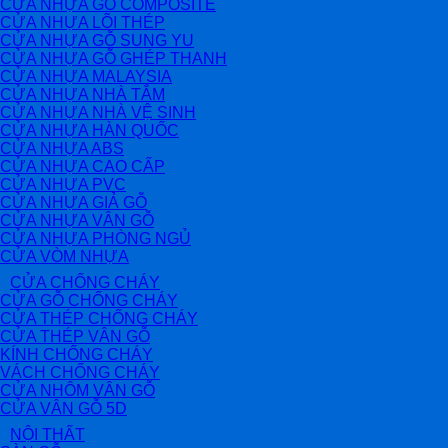
CỬA NHỰA GỖ COMPOSITE
CỬA NHỰA LÕI THÉP
CỬA NHỰA GỖ SUNG YU
CỬA NHỰA GỖ GHÉP THANH
CỬA NHỰA MALAYSIA
CỬA NHỰA NHÀ TẮM
CỬA NHỰA NHÀ VỆ SINH
CỬA NHỰA HÀN QUỐC
CỬA NHỰA ABS
CỬA NHỰA CAO CẤP
CỬA NHỰA PVC
CỬA NHỰA GIẢ GỖ
CỬA NHỰA VÂN GỖ
CỬA NHỰA PHÒNG NGỦ
CỬA VÒM NHỰA
CỬA CHỐNG CHÁY
CỬA GỖ CHỐNG CHÁY
CỬA THÉP CHỐNG CHÁY
CỬA THÉP VÂN GỖ
KÍNH CHỐNG CHÁY
VÁCH CHỐNG CHÁY
CỬA NHÔM VÂN GỖ
CỬA VÂN GỖ 5D
NỘI THẤT