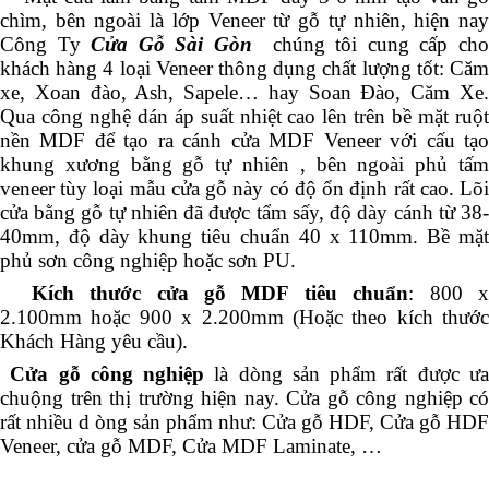
chìm, bên ngoài là lớp Veneer từ gỗ tự nhiên, hiện nay
Công Ty
Cửa Gỗ Sài Gòn
chúng tôi cung cấp ch
khách hàng 4 loại Veneer thông dụng chất lượng tốt: Căm
xe, Xoan đào, Ash, Sapele… hay Soan Đào, Căm Xe.
Qua công nghệ dán áp suất nhiệt cao lên trên bề mặt ruột
nền MDF để tạo ra cánh cửa MDF Veneer với cấu tạo
khung xương bằng gỗ tự nhiên , bên ngoài phủ tấm
veneer tùy loại mẫu cửa gỗ này có độ ổn định rất cao. Lõi
cửa bằng gỗ tự nhiên đã được tẩm sấy, độ dày cánh từ 38-
40mm, độ dày khung tiêu chuẩn 40 x 110mm. Bề mặt
phủ sơn công nghiệp hoặc sơn PU.
Kích thước cửa gỗ MDF tiêu chuẩn
: 800 
2.100mm hoặc 900 x 2.200mm (Hoặc theo kích thước
Khách Hàng yêu cầu).
Cửa gỗ công nghiệp
là dòng sản phẩm rất được ư
chuộng trên thị trường hiện nay. Cửa gỗ công nghiệp có
rất nhiều d òng sản phẩm như: Cửa gỗ HDF, Cửa gỗ HDF
Veneer, cửa gỗ MDF, Cửa MDF Laminate, …