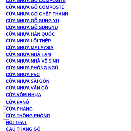
CỬA NHỰA GỖ COMPOSITE
CỬA NHỰA GỖ COMPOSTE
CỬA NHỰA GỖ GHÉP THANH
CỬA NHỰA GỖ SUNG YU
CỬA NHỰA GỖ SUNGYU
CỬA NHỰA HÀN QUỐC
CỬA NHỰA LÕI THÉP
CỬA NHỰA MALAYSIA
CỬA NHỰA NHÀ TẮM
CỬA NHỰA NHÀ VỆ SINH
CỬA NHỰA PHÒNG NGỦ
CỬA NHỰA PVC
CỬA NHỰA SÀI GÒN
CỬA NHỰA VÂN GỖ
CỬA VÒM NHỰA
CỬA PANÔ
CỬA PHẲNG
CỬA THÔNG PHÒNG
NỘI THẤT
CẦU THANG GỖ