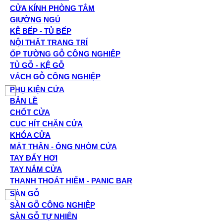
CỬA KÍNH PHÒNG TẮM
GIƯỜNG NGỦ
KỆ BẾP - TỦ BẾP
NỘI THẤT TRANG TRÍ
ỐP TƯỜNG GỖ CÔNG NGHIỆP
TỦ GỖ - KỆ GỖ
VÁCH GỖ CÔNG NGHIỆP
PHỤ KIỆN CỬA
BẢN LỀ
CHỐT CỬA
CỤC HÍT CHẶN CỬA
KHÓA CỬA
MẮT THẦN - ỐNG NHÒM CỬA
TAY ĐẨY HƠI
TAY NẮM CỬA
THANH THOÁT HIỂM - PANIC BAR
SÀN GỖ
SÀN GỖ CÔNG NGHIỆP
SÀN GỖ TỰ NHIÊN