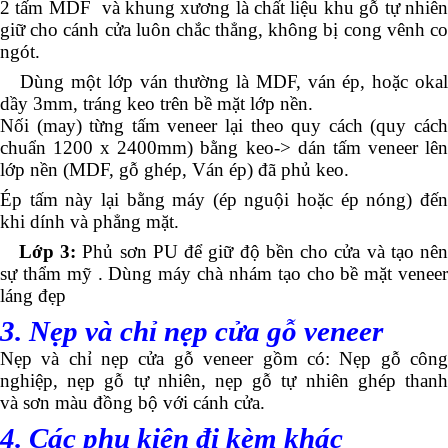
2 tấm MDF và khung xương là chất liệu khu gỗ tự nhiên
giữ cho cánh cửa luôn chắc thẳng, không bị cong vênh co
ngót.
Dùng một lớp ván thường là MDF, ván ép, hoặc okal
dầy 3mm, tráng keo trên bề mặt lớp nền.
Nối (may) từng tấm veneer lại theo quy cách (quy cách
chuẩn 1200 x 2400mm) bằng keo-> dán tấm veneer lên
lớp nền (MDF, gỗ ghép, Ván ép) đã phủ keo.
Ép tấm này lại bằng máy (ép nguội hoặc ép nóng) đến
khi dính và phẳng mặt.
Lớp 3:
Phủ sơn PU để giữ độ bền cho cửa và tạo nên
sự thẩm mỹ . Dùng máy chà nhám tạo cho bề mặt veneer
láng đẹp
3. Nẹp và chỉ nẹp cửa gỗ veneer
Nẹp và chỉ nẹp cửa gỗ veneer gồm có: Nẹp gỗ công
nghiệp, nẹp gỗ tự nhiên, nẹp gỗ tự nhiên ghép thanh
và sơn màu đồng bộ với cánh cửa.
4. Các phụ kiện đi kèm khác