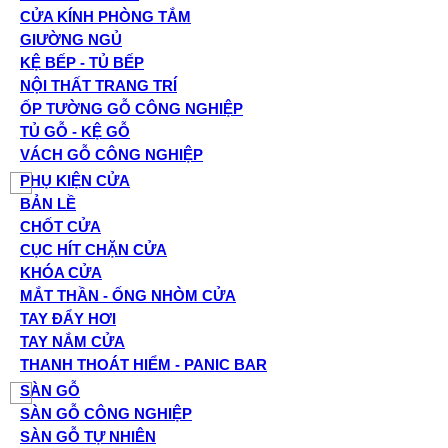
CỬA KÍNH PHÒNG TẮM
GIƯỜNG NGỦ
KỆ BẾP - TỦ BẾP
NỘI THẤT TRANG TRÍ
ỐP TƯỜNG GỖ CÔNG NGHIỆP
TỦ GỖ - KỆ GỖ
VÁCH GỖ CÔNG NGHIỆP
PHỤ KIỆN CỬA
BẢN LỀ
CHỐT CỬA
CỤC HÍT CHẶN CỬA
KHÓA CỬA
MẮT THẦN - ỐNG NHÒM CỬA
TAY ĐẨY HƠI
TAY NẮM CỬA
THANH THOÁT HIỂM - PANIC BAR
SÀN GỖ
SÀN GỖ CÔNG NGHIỆP
SÀN GỖ TỰ NHIÊN