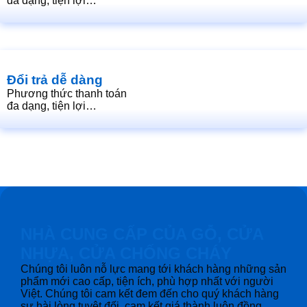
đa dạng, tiện lợi…
Đổi trả dễ dàng
Phương thức thanh toán
đa dạng, tiện lợi…
NHÀ CUNG CẤP CỦA GỖ, CỬA
NHỰA, CỬA CHỐNG CHÁY
Chúng tôi luôn nỗ lực mang tới khách hàng những sản
phẩm mới cao cấp, tiện ích, phù hợp nhất với người
Việt. Chúng tôi cam kết đem đến cho quý khách hàng
sự hài lòng tuyệt đối, cam kết giá thành luôn đồng