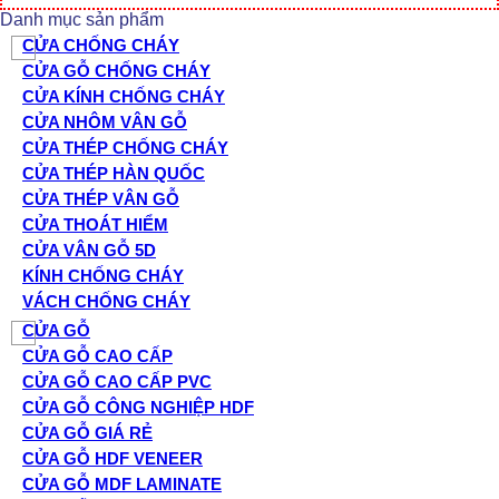
Danh mục sản phẩm
CỬA CHỐNG CHÁY
CỬA GỖ CHỐNG CHÁY
CỬA KÍNH CHỐNG CHÁY
CỬA NHÔM VÂN GỖ
CỬA THÉP CHỐNG CHÁY
CỬA THÉP HÀN QUỐC
CỬA THÉP VÂN GỖ
CỬA THOÁT HIỂM
CỬA VÂN GỖ 5D
KÍNH CHỐNG CHÁY
VÁCH CHỐNG CHÁY
CỬA GỖ
CỬA GỖ CAO CẤP
CỬA GỖ CAO CẤP PVC
CỬA GỖ CÔNG NGHIỆP HDF
CỬA GỖ GIÁ RẺ
CỬA GỖ HDF VENEER
CỬA GỖ MDF LAMINATE