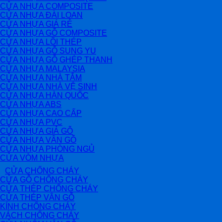
CỬA NHỰA COMPOSITE
CỬA NHỰA ĐÀI LOAN
CỬA NHỰA GIÁ RẺ
CỬA NHỰA GỖ COMPOSITE
CỬA NHỰA LÕI THÉP
CỬA NHỰA GỖ SUNG YU
CỬA NHỰA GỖ GHÉP THANH
CỬA NHỰA MALAYSIA
CỬA NHỰA NHÀ TẮM
CỬA NHỰA NHÀ VỆ SINH
CỬA NHỰA HÀN QUỐC
CỬA NHỰA ABS
CỬA NHỰA CAO CẤP
CỬA NHỰA PVC
CỬA NHỰA GIẢ GỖ
CỬA NHỰA VÂN GỖ
CỬA NHỰA PHÒNG NGỦ
CỬA VÒM NHỰA
CỬA CHỐNG CHÁY
CỬA GỖ CHỐNG CHÁY
CỬA THÉP CHỐNG CHÁY
CỬA THÉP VÂN GỖ
KÍNH CHỐNG CHÁY
VÁCH CHỐNG CHÁY