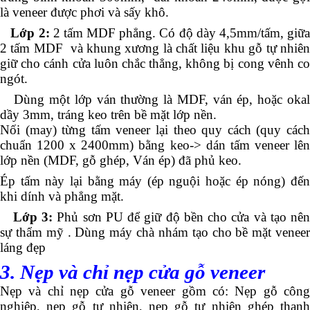
là veneer được phơi và sấy khô.
Lớp 2:
2 tấm MDF phẳng. Có độ dày 4,5mm/tấm, giữ
2 tấm MDF và khung xương là chất liệu khu gỗ tự nhiên
giữ cho cánh cửa luôn chắc thẳng, không bị cong vênh co
ngót.
Dùng một lớp ván thường là MDF, ván ép, hoặc okal
dầy 3mm, tráng keo trên bề mặt lớp nền.
Nối (may) từng tấm veneer lại theo quy cách (quy cách
chuẩn 1200 x 2400mm) bằng keo-> dán tấm veneer lên
lớp nền (MDF, gỗ ghép, Ván ép) đã phủ keo.
Ép tấm này lại bằng máy (ép nguội hoặc ép nóng) đến
khi dính và phẳng mặt.
Lớp 3:
Phủ sơn PU để giữ độ bền cho cửa và tạo nên
sự thẩm mỹ . Dùng máy chà nhám tạo cho bề mặt veneer
láng đẹp
3. Nẹp và chỉ nẹp cửa gỗ veneer
Nẹp và chỉ nẹp cửa gỗ veneer gồm có: Nẹp gỗ công
nghiệp, nẹp gỗ tự nhiên, nẹp gỗ tự nhiên ghép thanh