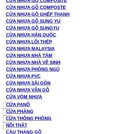
CỬA NHỰA GỖ COMPOSITE
CỬA NHỰA GỖ COMPOSTE
CỬA NHỰA GỖ GHÉP THANH
CỬA NHỰA GỖ SUNG YU
CỬA NHỰA GỖ SUNGYU
CỬA NHỰA HÀN QUỐC
CỬA NHỰA LÕI THÉP
CỬA NHỰA MALAYSIA
CỬA NHỰA NHÀ TẮM
CỬA NHỰA NHÀ VỆ SINH
CỬA NHỰA PHÒNG NGỦ
CỬA NHỰA PVC
CỬA NHỰA SÀI GÒN
CỬA NHỰA VÂN GỖ
CỬA VÒM NHỰA
CỬA PANÔ
CỬA PHẲNG
CỬA THÔNG PHÒNG
NỘI THẤT
CẦU THANG GỖ