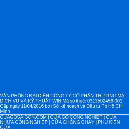
VĂN PHÒNG ĐẠI DIỆN CÔNG TY CỔ PHẦN THƯƠNG MẠI
DỊCH VỤ VÀ KỸ THUẬT WIN Mã số thuế: 0313502456-001
Cấp ngày 11/04/2016 bởi Sở kế hoạch và Đầu tư Tp Hồ Chí
Minh
CUAGOSAIGON.COM | CỬA GỖ CÔNG NGHIỆP | CỬA
NHỰA CÔNG NGHIỆP | CỬA CHỐNG CHÁY | PHỤ KIỆN
CỬA