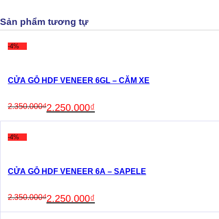
Sản phẩm tương tự
-4%
CỬA GỖ HDF VENEER 6GL – CĂM XE
Original
Current
2.350.000
₫
2.250.000
₫
price
price
was:
is:
2.350.000₫.
2.250.000₫.
-4%
CỬA GỖ HDF VENEER 6A – SAPELE
Original
Current
2.350.000
₫
2.250.000
₫
price
price
was:
is: