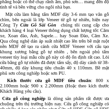
phẳng hoặc có thể chạy rãnh âm, phủ sơn… mang đến độ
tinh tế và bền vững cho ngôi nhà bạn.
Mặt cửa làm bằng tấm MDF dày 3-6 mm tạo vân gỗ
chìm, bên ngoài là lớp Veneer từ gỗ tự nhiên, hiện nay
Công Ty
Cửa Gỗ Sài Gòn
chúng tôi cung cấp ch
khách hàng 4 loại Veneer thông dụng chất lượng tốt: Căm
xe, Xoan đào, Ash, Sapele… hay Soan Đào, Căm Xe.
Qua công nghệ dán áp suất nhiệt cao lên trên bề mặt ruột
nền MDF để tạo ra cánh cửa MDF Veneer với cấu tạo
khung xương bằng gỗ tự nhiên , bên ngoài phủ tấm
veneer tùy loại mẫu cửa gỗ này có độ ổn định rất cao. Lõi
cửa bằng gỗ tự nhiên đã được tẩm sấy, độ dày cánh từ 38-
40mm, độ dày khung tiêu chuẩn 40 x 110mm. Bề mặt
phủ sơn công nghiệp hoặc sơn PU.
Kích thước cửa gỗ MDF tiêu chuẩn
: 800 
2.100mm hoặc 900 x 2.200mm (Hoặc theo kích thước
Khách Hàng yêu cầu).
Cửa gỗ công nghiệp
là dòng sản phẩm rất được ư
chuộng trên thị trường hiện nay. Cửa gỗ công nghiệp có