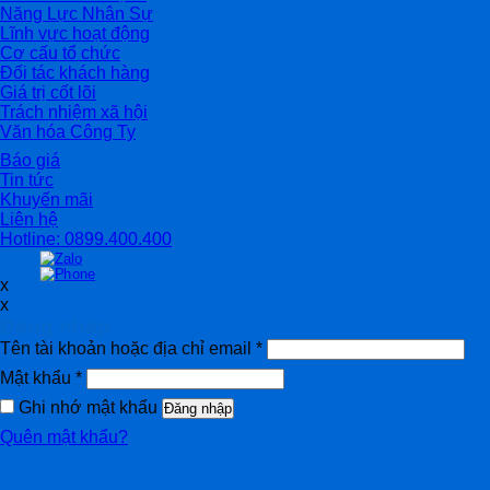
Năng Lực Nhân Sự
Lĩnh vực hoạt động
Cơ cấu tổ chức
Đối tác khách hàng
Giá trị cốt lõi
Trách nhiệm xã hội
Văn hóa Công Ty
Báo giá
Tin tức
Khuyến mãi
Liên hệ
Hotline: 0899.400.400
x
x
Đăng nhập
Tên tài khoản hoặc địa chỉ email
*
Mật khẩu
*
Ghi nhớ mật khẩu
Đăng nhập
Quên mật khẩu?