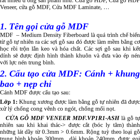
rất nhiều d òng sản phẩm như: Cửa gỗ HDF, Cửa gỗ HDF
Veneer, cửa gỗ MDF, Cửa MDF Laminate, …
1. Tên gọi cửa gỗ MDF
MDF – Medium Density Fiberboard là quá trình chế biến
từ gỗ tự nhiên ra các sợi gỗ sau đó được làm mềm bằng cơ
học rồi trộn lẫn keo và hóa chất. Các sợi gỗ sau khi kết
dính sẽ được định hình thành khuôn và đưa vào ép nén
với lực nén trung bình.
2. Cấu tạo cửa MDF: Cánh + khung
bao + nẹp chỉ
Cánh MDF được cấu tạo sau:
Lớp 1:
Khung xương được làm bằng gỗ tự nhiên đã được
xử lý chống cong vênh co ngót, chống mối nọt.
CỬA GỖ MDF VENEER MDF.VP1R1-ASH
là gỗ t
nhiên sau khi khai thác-> được cắt (bóc ly tâm) thành
những lát dầy từ 0.3mm > 0.6mm. Rộng tuỳ theo loại gỗ
trung bình khoản 300mm, dài khoản 240mm, được gọi