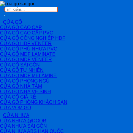
Tìm
kiếm:
CỬA GỖ
CỬA GỖ CAO CẤP
CỬA GỖ CAO CẤP PVC
CỬA GỖ CÔNG NGHIỆP HDF
CỬA GỖ HDF VENEER
CỬA GỖ PHỦ NHỰA PVC
CỬA GỖ MDF LAMINATE
CỬA GỖ MDF VENEER
CỬA GỖ SÀI GÒN
CỬA GỖ TỰ NHIÊN
CỬA GỖ MDF MELAMINE
CỬA GỖ PHÒNG NGỦ
CỬA GỖ NHÀ TẮM
CỬA GỖ NHÀ VỆ SINH
CỬA GỖ GIÁ RẺ
CỬA GỖ PHÒNG KHÁCH SẠN
CỬA VÒM GỖ
CỬA NHỰA
CỬA NHỰA @DOOR
CỬA NHỰA SÀI GÒN
CỬA NHỰA ABS HÀN QUỐC