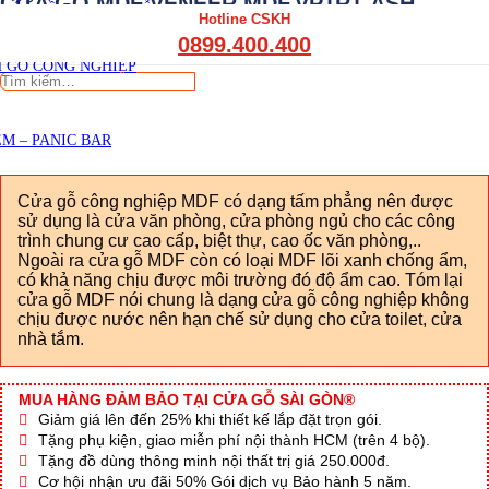
CỬA GỖ MDF VENEER MDF.VP1R1-ASH
THẤT CẦU THANG GỖ
Hotline CSKH
THẤT KỆ BẾP – TỦ BẾP
Viết đánh giá
0899.400.400
THẤT TỦ GỖ – KỆ GỖ
 GỖ CÔNG NGHIỆP
Tìm
kiếm:
M – PANIC BAR
Cửa gỗ công nghiệp MDF có dạng tấm phẳng nên được
sử dụng là cửa văn phòng, cửa phòng ngủ cho các công
trình chung cư cao cấp, biệt thự, cao ốc văn phòng,..
Ngoài ra cửa gỗ MDF còn có loại MDF lõi xanh chống ẩm,
có khả năng chịu được môi trường đó độ ẩm cao. Tóm lại
cửa gỗ MDF nói chung là dạng cửa gỗ công nghiệp không
chịu được nước nên hạn chế sử dụng cho cửa toilet, cửa
nhà tắm.
MUA HÀNG ĐẢM BẢO TẠI CỬA GỖ SÀI GÒN®
Giảm giá lên đến 25% khi thiết kế lắp đặt trọn gói.
Tặng phụ kiện, giao miễn phí nội thành HCM (trên 4 bộ).
Tặng đồ dùng thông minh nội thất trị giá 250.000đ.
Cơ hội nhận ưu đãi 50% Gói dịch vụ Bảo hành 5 năm.