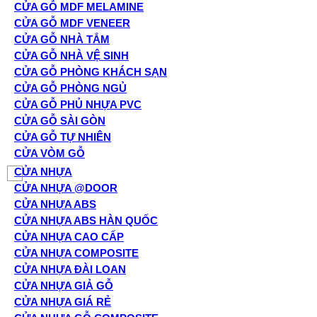
CỬA GỖ MDF MELAMINE
CỬA GỖ MDF VENEER
CỬA GỖ NHÀ TẮM
CỬA GỖ NHÀ VỆ SINH
CỬA GỖ PHÒNG KHÁCH SẠN
CỬA GỖ PHÒNG NGỦ
CỬA GỖ PHỦ NHỰA PVC
CỬA GỖ SÀI GÒN
CỬA GỖ TỰ NHIÊN
CỬA VÒM GỖ
CỬA NHỰA
CỬA NHỰA @DOOR
CỬA NHỰA ABS
CỬA NHỰA ABS HÀN QUỐC
CỬA NHỰA CAO CẤP
CỬA NHỰA COMPOSITE
CỬA NHỰA ĐÀI LOAN
CỬA NHỰA GIẢ GỖ
CỬA NHỰA GIÁ RẺ