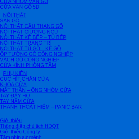
CỬA NHÔM VÂN GỖ
CỬA VÂN GỖ 5D
NỘI THẤT
SÀN GỖ
NỘI THẤT CẦU THANG GỖ
NỘI THẤT GIƯỜNG NGỦ
NỘI THẤT KỆ BẾP – TỦ BẾP
NỘI THẤT TRANG TRÍ
NỘI THẤT TỦ GỖ – KỆ GỖ
ỐP TƯỜNG GỖ CÔNG NGHIỆP
VÁCH GỖ CÔNG NGHIỆP
CỬA KÍNH PHÒNG TẮM
PHỤ KIỆN
CỤC HÍT CHẶN CỬA
KHÓA CỬA
MẮT THẦN – ỐNG NHÒM CỬA
TAY ĐẨY HƠI
TAY NẮM CỬA
THANH THOÁT HIỂM – PANIC BAR
Giới thiệu
Thông điệp chủ tịch HĐQT
Giới thiệu Công ty
Tầm nhìn sứ mệnh