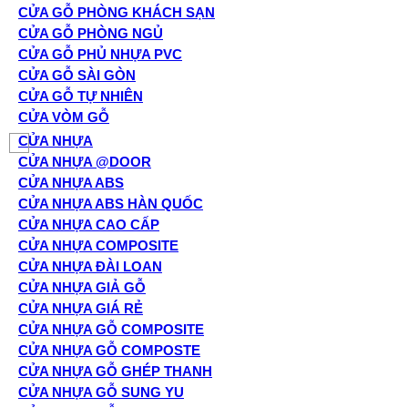
CỬA GỖ PHÒNG KHÁCH SẠN
CỬA GỖ PHÒNG NGỦ
CỬA GỖ PHỦ NHỰA PVC
CỬA GỖ SÀI GÒN
CỬA GỖ TỰ NHIÊN
CỬA VÒM GỖ
CỬA NHỰA
CỬA NHỰA @DOOR
CỬA NHỰA ABS
CỬA NHỰA ABS HÀN QUỐC
CỬA NHỰA CAO CẤP
CỬA NHỰA COMPOSITE
CỬA NHỰA ĐÀI LOAN
CỬA NHỰA GIẢ GỖ
CỬA NHỰA GIÁ RẺ
CỬA NHỰA GỖ COMPOSITE
CỬA NHỰA GỖ COMPOSTE
CỬA NHỰA GỖ GHÉP THANH
CỬA NHỰA GỖ SUNG YU