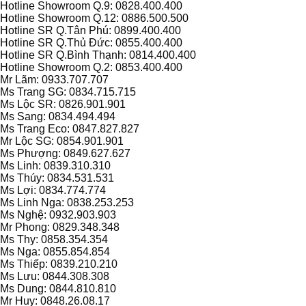
Hotline Showroom Q.9: 0828.400.400
Hotline Showroom Q.12: 0886.500.500
Hotline SR Q.Tân Phú: 0899.400.400
Hotline SR Q.Thủ Đức: 0855.400.400
Hotline SR Q.Bình Thạnh: 0814.400.400
Hotline Showroom Q.2: 0853.400.400
Mr Lãm: 0933.707.707
Ms Trang SG: 0834.715.715
Ms Lộc SR: 0826.901.901
Ms Sang: 0834.494.494
Ms Trang Eco: 0847.827.827
Mr Lộc SG: 0854.901.901
Ms Phượng: 0849.627.627
Ms Linh: 0839.310.310
Ms Thúy: 0834.531.531
Ms Lợi: 0834.774.774
Ms Linh Nga: 0838.253.253
Ms Nghệ: 0932.903.903
Mr Phong: 0829.348.348
Ms Thy: 0858.354.354
Ms Nga: 0855.854.854
Ms Thiếp: 0839.210.210
Ms Lưu: 0844.308.308
Ms Dung: 0844.810.810
Mr Huy: 0848.26.08.17