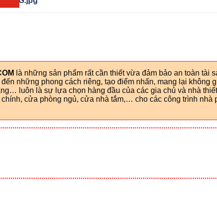
-CGSG.jpg
COM
là những sản phẩm rất cần thiết vừa đảm bảo an toàn tài 
g đến những phong cách riêng, tạo điểm nhấn, mang lại không g
g… luôn là sự lựa chọn hàng đầu của các gia chủ và nhà thiết
hính, cửa phòng ngủ, cửa nhà tắm,… cho các công trình nhà p