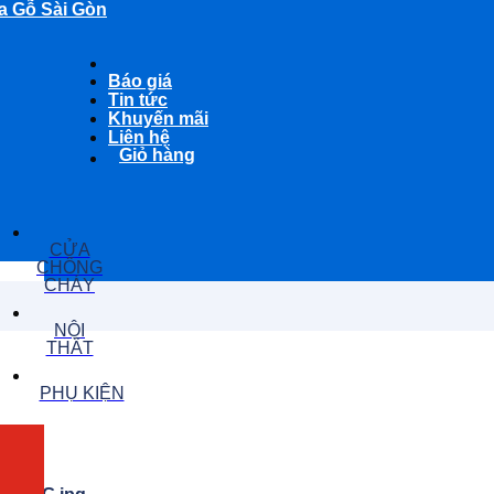
a Gỗ Sài Gòn
Báo giá
Tin tức
Khuyến mãi
Liên hệ
Giỏ hàng
CỬA
CHỐNG
CHÁY
NỘI
THẤT
PHỤ KIỆN