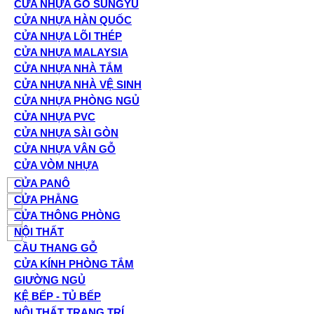
CỬA NHỰA GỖ SUNGYU
CỬA NHỰA HÀN QUỐC
CỬA NHỰA LÕI THÉP
CỬA NHỰA MALAYSIA
CỬA NHỰA NHÀ TẮM
CỬA NHỰA NHÀ VỆ SINH
CỬA NHỰA PHÒNG NGỦ
CỬA NHỰA PVC
CỬA NHỰA SÀI GÒN
CỬA NHỰA VÂN GỖ
CỬA VÒM NHỰA
CỬA PANÔ
CỬA PHẲNG
CỬA THÔNG PHÒNG
NỘI THẤT
CẦU THANG GỖ
CỬA KÍNH PHÒNG TẮM
GIƯỜNG NGỦ
KỆ BẾP - TỦ BẾP
NỘI THẤT TRANG TRÍ