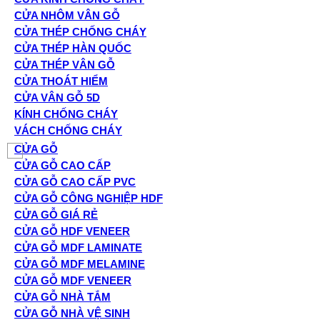
CỬA NHÔM VÂN GỖ
CỬA THÉP CHỐNG CHÁY
CỬA THÉP HÀN QUỐC
CỬA THÉP VÂN GỖ
CỬA THOÁT HIỂM
CỬA VÂN GỖ 5D
KÍNH CHỐNG CHÁY
VÁCH CHỐNG CHÁY
CỬA GỖ
CỬA GỖ CAO CẤP
CỬA GỖ CAO CẤP PVC
CỬA GỖ CÔNG NGHIỆP HDF
CỬA GỖ GIÁ RẺ
CỬA GỖ HDF VENEER
CỬA GỖ MDF LAMINATE
CỬA GỖ MDF MELAMINE
CỬA GỖ MDF VENEER
CỬA GỖ NHÀ TẮM
CỬA GỖ NHÀ VỆ SINH