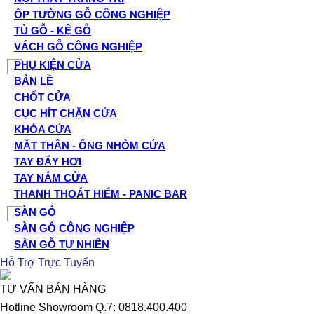
ỐP TƯỜNG GỖ CÔNG NGHIỆP
TỦ GỖ - KỆ GỖ
VÁCH GỖ CÔNG NGHIỆP
PHỤ KIỆN CỬA
BẢN LỀ
CHỐT CỬA
CỤC HÍT CHẶN CỬA
KHÓA CỬA
MẮT THẦN - ỐNG NHÒM CỬA
TAY ĐẨY HƠI
TAY NẮM CỬA
THANH THOÁT HIỂM - PANIC BAR
SÀN GỖ
SÀN GỖ CÔNG NGHIỆP
SÀN GỖ TỰ NHIÊN
Hỗ Trợ Trực Tuyến
TƯ VẤN BÁN HÀNG
Hotline Showroom Q.7: 0818.400.400