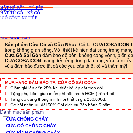
SKU: Cua-go-MDF-Veneer-P1G1-xoan-dao
Viết đánh giá
THẤT CẦU THANG GỖ
THẤT KỆ BẾP – TỦ BẾP
Tìm
THẤT TỦ GỖ – KỆ GỖ
kiếm:
 GỖ CÔNG NGHIỆP
M – PANIC BAR
Sản phẩm Cửa Gỗ và Cửa Nhựa Gỗ
tại
CUAGOSAIGON.
trong không gian sống. Với thiết kế hiện đại sang trọng man
Cửa Gỗ Sài Gòn
đảm bảo độ bền, không cong vênh, biến dạn
CUAGOSAIGON
mang đến ứng dụng đa dạng, vừa làm cửa c
vừa đảm bảo được tất cả các yêu cầu thiết kế và thẩm mỹ!
MUA HÀNG ĐẢM BẢO TẠI CỬA GỖ SÀI GÒN®
Giảm giá lên đến 25% khi thiết kế lắp đặt trọn gói.
Tặng phụ kiện, giao miễn phí nội thành HCM (trên 4 bộ).
Tặng đồ dùng thông minh nội thất trị giá 250.000đ.
Cơ hội nhận ưu đãi 50% Gói dịch vụ Bảo hành 5 năm.
Danh mục sản phẩm
CỬA CHỐNG CHÁY
CỬA GỖ CHỐNG CHÁY
CỬA KÍNH CHỐNG CHÁY